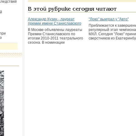
следствий
В этой рубрике сегодня читают
й
Александр Кузин - лауреат
"Локо" выиграл у "Авто"
премии имени Станиславского
Приближается к завершен
В Москве объявлены лауреаты
регулярный этап чемпиона
при
Премии Станиславского по
МХЛ. Сегодня "Локо" прин
о
итогам 2010-2011 театрального
сверстников из Екатеринбу
сезона. В номинации