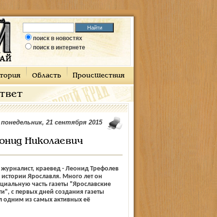
поиск в новостях
поиск в интернете
тория
Область
Происшествия
ответ
понедельник, 21 сентября 2015
еонид Николаевич
 журналист, краевед - Леонид Трефолев
в истории Ярославля. Много лет он
циальную часть газеты "Ярославские
и", с первых дней создания газеты
л одним из самых активных её