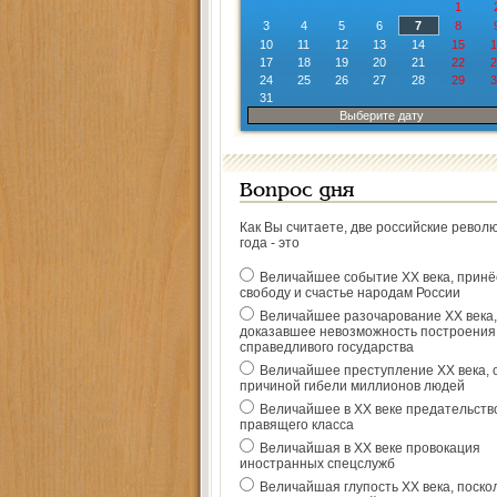
1
3
4
5
6
7
8
10
11
12
13
14
15
1
17
18
19
20
21
22
2
24
25
26
27
28
29
3
31
Выберите дату
Вопрос дня
Как Вы считаете, две российские револ
года - это
Величайшее событие ХХ века, прин
свободу и счастье народам России
Величайшее разочарование ХХ века,
доказавшее невозможность построения
справедливого государства
Величайшее преступление ХХ века, 
причиной гибели миллионов людей
Величайшее в ХХ веке предательств
правящего класса
Величайшая в ХХ веке провокация
иностранных спецслужб
Величайшая глупость ХХ века, поско