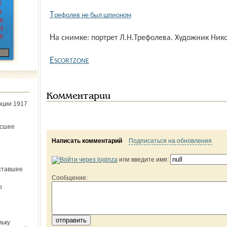
2
9
Т
рефолев не был шпионом
6
3
0
На снимке: портрет Л.Н.Трефолева. Художник Нико
E
SCORTZONE
Комментарии
юции 1917
ёсшее
Написать комментарий
Подписаться на обновления
или введите имя:
ставшее
Сообщение:
о
льку