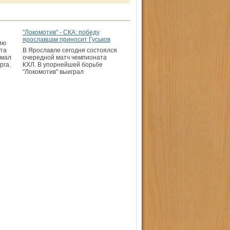
"Локомотив" - СКА: победу
ярославцам приносит Гуськов
ию
та
В Ярославле сегодня состоялся
имал
очередной матч чемпионата
рга.
КХЛ. В упорнейшей борьбе
"Локомотив" выиграл