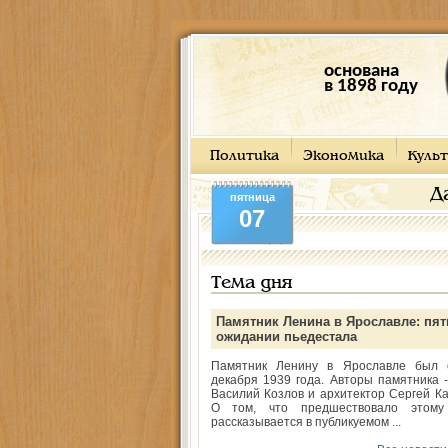
основана
в 1898 году
Политика
Экономика
Культ
Д
пятница
07
Тема дня
Памятник Ленина в Ярославле: пят
ожидании пьедестала
Памятник Ленину в Ярославле был 
декабря 1939 года. Авторы памятника -
Василий Козлов и архитектор Сергей Ка
О том, что предшествовало этому
рассказывается в публикуемом ...