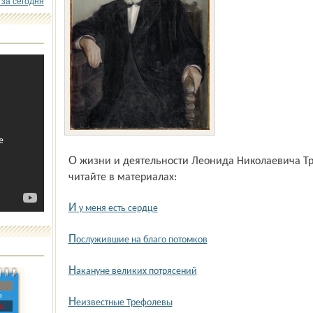
 за сегодня
О жизни и деятельности Леонида Николаевича Трефолева и судьбах его потомков
читайте в материалах:
И
у меня есть сердце
П
ослужившие на благо потомков
Н
акануне великих потрясений
»
Н
еизвестные Трефолевы
с