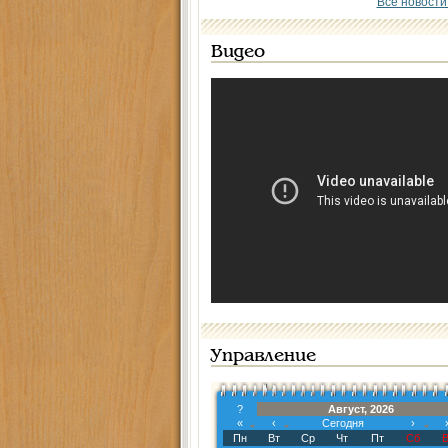
Все новости
Видео
Управление
?
Август, 2026
«
‹
Сегодня
›
Пн
Вт
Ср
Чт
Пт
Сб
В