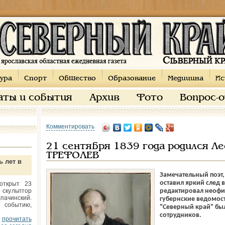
ура
Спорт
Общество
Образование
Медицина
Ис
аты и события
Архив
Фото
Вопрос-
Комментировать
21 сентября 1839 года родился Л
ТРЕФОЛЕВ
ь лет в
Замечательный поэт,
оставил яркий след 
открыт 23
 скульптор
редактировал неофи
пачинский.
губернские ведомост
 событию,
"Северный край" бы
сотрудников.
прочитать