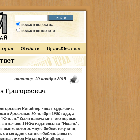
поиск в новостях
поиск в интернете
тория
Область
Происшествия
ответ
пятница, 20 ноября 2015
л Григорьевич
игорьевич Китайнер - поэт, художник,
ся в Ярославле 20 ноября 1950 года, а
те "Юность" были напечатаны его первые
в в начале 1990-х издательство "Нюанс",
ми выпустил огромную библиотеку книг,
ых и сегодня охотятся библиофилы по
 книга стихов Михаила Китайнера