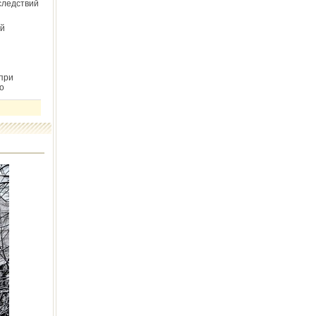
следствий
й
при
о