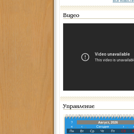
Все новости
Видео
Управление
?
Август, 2026
«
‹
Сегодня
›
Пн
Вт
Ср
Чт
Пт
Сб
В