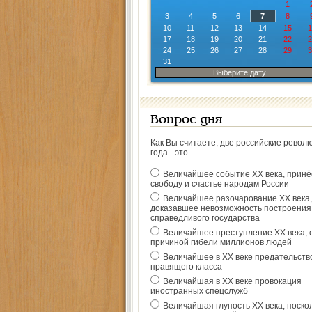
1
3
4
5
6
7
8
10
11
12
13
14
15
1
17
18
19
20
21
22
2
24
25
26
27
28
29
3
31
Выберите дату
Вопрос дня
Как Вы считаете, две российские револ
года - это
Величайшее событие ХХ века, прин
свободу и счастье народам России
Величайшее разочарование ХХ века,
доказавшее невозможность построения
справедливого государства
Величайшее преступление ХХ века, 
причиной гибели миллионов людей
Величайшее в ХХ веке предательств
правящего класса
Величайшая в ХХ веке провокация
иностранных спецслужб
Величайшая глупость ХХ века, поско