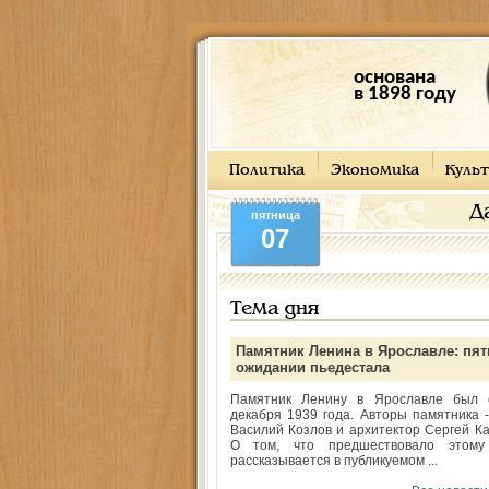
основана
в 1898 году
Политика
Экономика
Культ
Д
пятница
07
Тема дня
Памятник Ленина в Ярославле: пят
ожидании пьедестала
Памятник Ленину в Ярославле был 
декабря 1939 года. Авторы памятника -
Василий Козлов и архитектор Сергей Ка
О том, что предшествовало этому
рассказывается в публикуемом ...