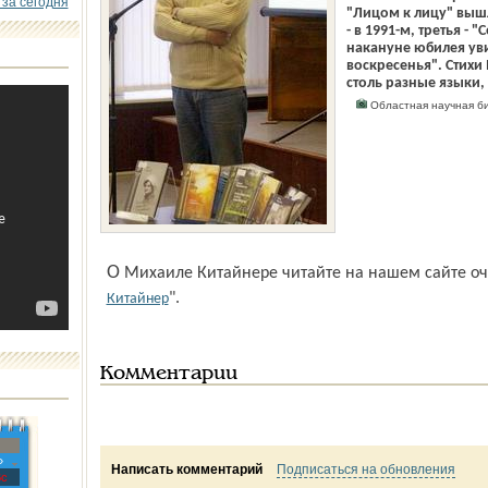
 за сегодня
"Лицом к лицу" вышл
- в 1991-м, третья - 
накануне юбилея увид
воскресенья". Стихи
столь разные языки,
Областная научная би
О Михаиле Китайнере читайте на нашем сайте оч
".
Китайнер
Комментарии
»
Написать комментарий
Подписаться на обновления
с