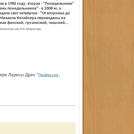
а в 1986 году, вторая - "Понедельники"
"Семь понедельников" - в 2008-м, а
ела свет четвёртая - "От вторника до
 Михаила Китайнера переведены на
 как финский, грузинский, чешский...
блиотека им Н.А.Некрасова
ерк Ларисы Драч "
Профессия -