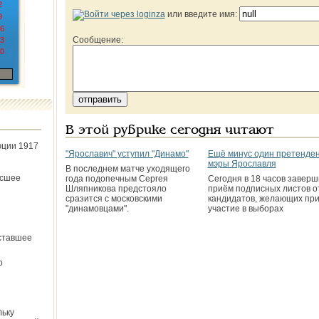
2
или введите имя:
9
6
Сообщение:
3
0
В этой рубрике сегодня читают
юции 1917
"Ярославич" уступил "Динамо"
Ещё минус один претенден
мэры Ярославля
В последнем матче уходящего
ёсшее
года подопечным Сергея
Сегодня в 18 часов завер
Шляпникова предстояло
приём подписных листов о
сразится с московскими
кандидатов, желающих пр
"динамовцами".
участие в выборах
ставшее
о
льку