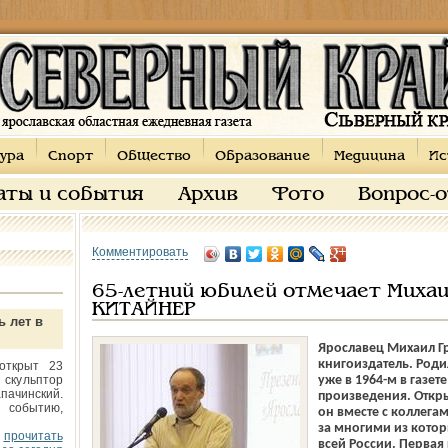
ура
Спорт
Общество
Образование
Медицина
Ис
аты и события
Архив
Фото
Вопрос-
Комментировать
65-летний юбилей отмечает Михаи
КИТАЙНЕР
ь лет в
Ярославец Михаил Гр
книгоиздатель. Родил
открыт 23
 скульптор
уже в 1964-м в газе
пачинский.
произведения. Откры
 событию,
он вместе с коллега
за многими из котор
прочитать
всей России. Первая