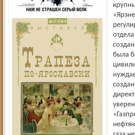
крупны
«Ярэне
регули
отдела
создан
была б
цивили
нуждае
создан
директ
уверен
«Газпр
нефтян
газа н