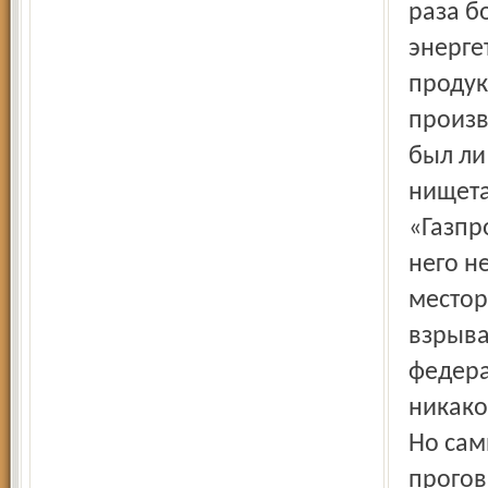
раза б
энерге
продук
произв
был ли
нищета
«Газпр
него н
местор
взрыва
федера
никако
Но сам
прогов