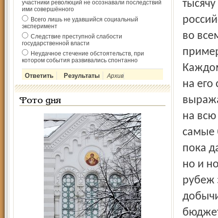
тысячу
участники революций не осознавали последствий
ими совершённого
россий
Всего лишь не удавшийся социальный
эксперимент
во все
Следствие преступной слабости
государственной власти
пример
Неудачное стечение обстоятельств, при
котором события развивались спонтанно
Каждом
Архив
на его
выража
Фото дня
на всю
самые 
пока д
но и н
рубеж 
добычи
бюджет