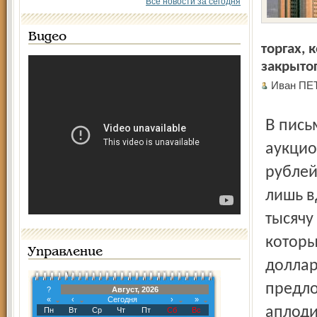
Все новости за сегодня
Видео
торгах,
закрыто
Иван ПЕ
В письме сообщается, что проведено уже два таких
аукцио
рублей
лишь в
тысячу
которы
Управление
доллар
предло
?
Август, 2026
«
‹
Сегодня
›
»
аплоди
Пн
Вт
Ср
Чт
Пт
Сб
Вс