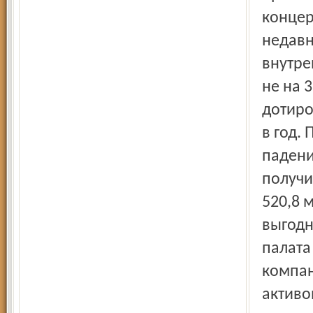
концер
недавн
внутре
не на 
дотиро
в год.
падени
получи
520,8 
выгодн
палата
компан
активо