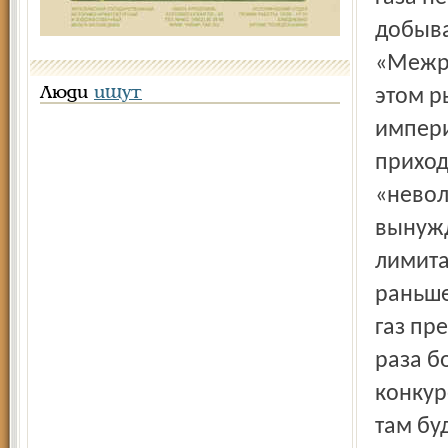
добыва
«Межре
Люди
ищут
этом р
импери
приход
«невол
вынужд
лимита
раньше
газ пр
раза б
конкур
там бу