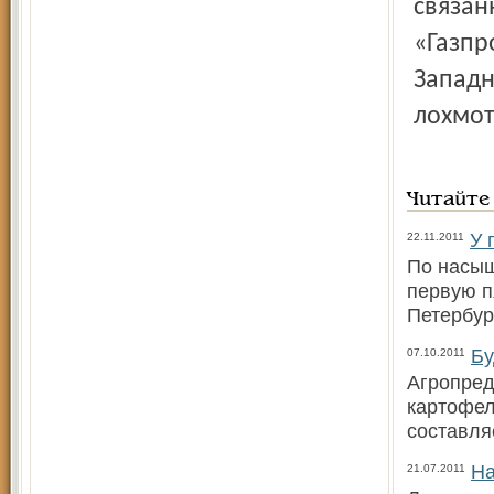
связан
«Газпр
Западн
лохмот
Читайте
У 
22.11.2011
По насыщ
первую п
Петербур
Бу
07.10.2011
Агропред
картофеля
составля
На
21.07.2011