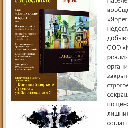
населе
вообще
«Яррег
недост
добыва
ООО «М
реализ
органи
закрыт
строго
сокращ
по цен
лишний
соглаш