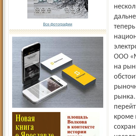
нескол
дальне
Все фотографии
теперь
национ
электр
ООО «М
на рын
обстои
рыночн
рынка.
перейт
кроме 
сохран