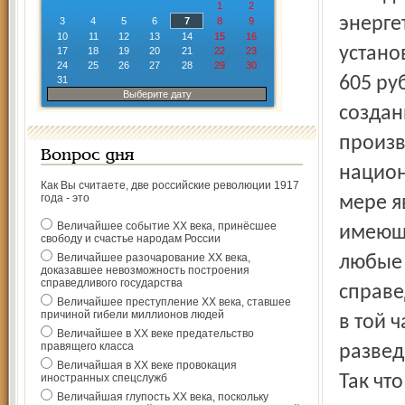
1
2
энерге
3
4
5
6
7
8
9
10
11
12
13
14
15
16
устано
17
18
19
20
21
22
23
24
25
26
27
28
29
30
605 ру
31
Выберите дату
создан
произв
Вопрос дня
национ
Как Вы считаете, две российские революции 1917
года - это
мере я
Величайшее событие ХХ века, принёсшее
имеюще
свободу и счастье народам России
Величайшее разочарование ХХ века,
любые 
доказавшее невозможность построения
справедливого государства
справе
Величайшее преступление ХХ века, ставшее
причиной гибели миллионов людей
в той 
Величайшее в ХХ веке предательство
правящего класса
развед
Величайшая в ХХ веке провокация
иностранных спецслужб
Так чт
Величайшая глупость ХХ века, поскольку