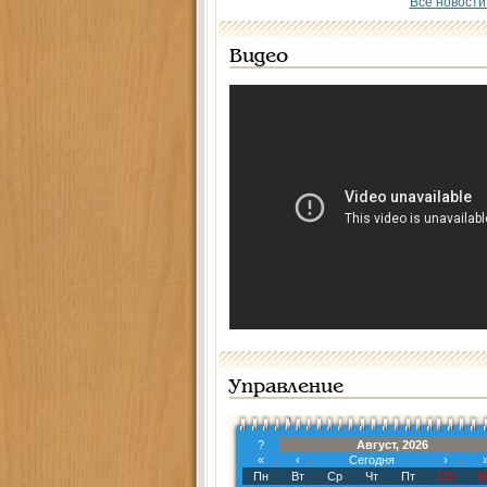
Все новости
Видео
Управление
?
Август, 2026
«
‹
Сегодня
›
Пн
Вт
Ср
Чт
Пт
Сб
В