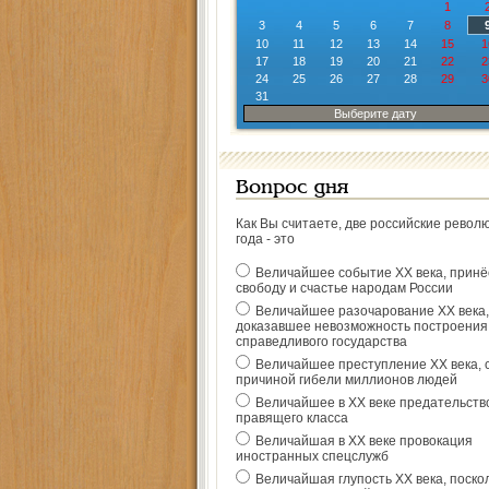
1
3
4
5
6
7
8
10
11
12
13
14
15
1
17
18
19
20
21
22
2
24
25
26
27
28
29
3
31
Выберите дату
Вопрос дня
Как Вы считаете, две российские револ
года - это
Величайшее событие ХХ века, прин
свободу и счастье народам России
Величайшее разочарование ХХ века,
доказавшее невозможность построения
справедливого государства
Величайшее преступление ХХ века, 
причиной гибели миллионов людей
Величайшее в ХХ веке предательств
правящего класса
Величайшая в ХХ веке провокация
иностранных спецслужб
Величайшая глупость ХХ века, поско