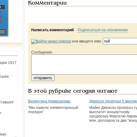
2
Комментарии
9
6
3
0
Написать комментарий
Подписаться на обновления
или введите имя:
Сообщение:
юции 1917
ёсшее
В этой рубрике сегодня читают
Валентина Кривошеева:
Джексон проиграл 5 милли
ставшее
"Мы навели элементарныый
Майкл Джексон проиграл су
порядок"
выплатит концертному
о
продюсеру Марселю Аврам
млн. долларов за два "кон
льку