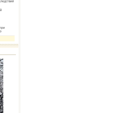
следствий
й
при
о