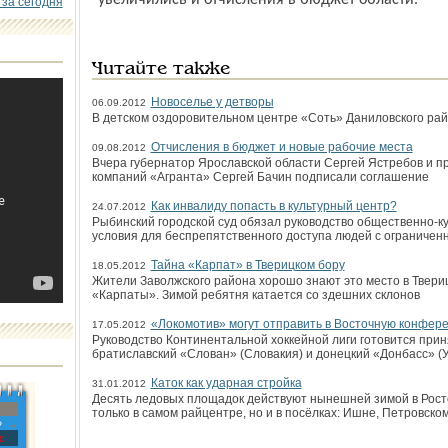
увеличились и отчисления в бюджет области.
 за сегодня
Читайте также
Новоселье у детворы
06.09.2012
В детском оздоровительном центре «Соть» Даниловского ра
Отчисления в бюджет и новые рабочие места
09.08.2012
Вчера губернатор Ярославской области Сергей Ястребов и п
компаний «Агранта» Сергей Бачин подписали соглашение
Как инвалиду попасть в культурный центр?
24.07.2012
Рыбинский городской суд обязал руководство общественно-к
условия для беспрепят­ственного доступа людей с ограниче
Тайна «Карпат» в Тверицком бору
18.05.2012
Жители Заволжского района хорошо знают это место в Твериц
«Карпаты». Зимой ребятня катается со здешних склонов
«Локомотив» могут отправить в Восточную конфер
17.05.2012
Руководство Континентальной хоккейной лиги готовится прин
братиславский «Слован» (Словакия) и донецкий «Донбасс» (У
Каток как ударная стройка
31.01.2012
Десять ледовых площадок действуют нынешней зимой в Рост
только в самом райцентре, но и в посёлках: Ишне, Петровско
»
с