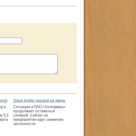
онов
Ольге Бойко указали на дверь
д и
Ситуация в ОАО «Холодмаш»
продолжает оставаться
у 5,3
сложной. Сейчас на
церта
предприятии идет снижение
численности