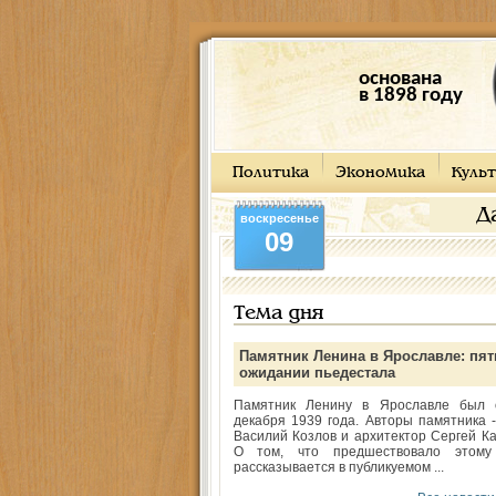
основана
в 1898 году
Политика
Экономика
Культ
Д
воскресенье
09
Тема дня
Памятник Ленина в Ярославле: пят
ожидании пьедестала
Памятник Ленину в Ярославле был 
декабря 1939 года. Авторы памятника -
Василий Козлов и архитектор Сергей Ка
О том, что предшествовало этому
рассказывается в публикуемом ...