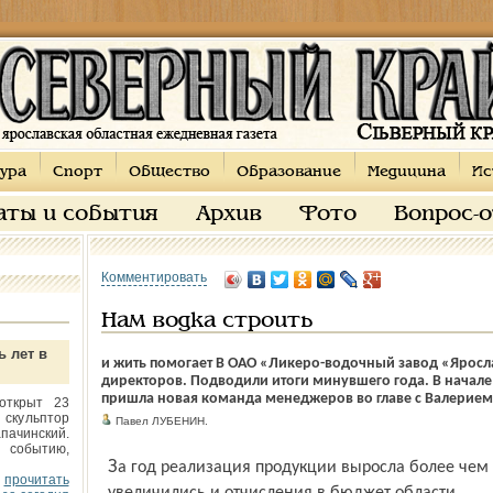
ура
Спорт
Общество
Образование
Медицина
Ис
аты и события
Архив
Фото
Вопрос-
Комментировать
Нам водка строить
ь лет в
и жить помогает В ОАО «Ликеро-водочный завод «Яросла
директоров. Подводили итоги минувшего года. В начале
пришла новая команда менеджеров во главе с Валерие
открыт 23
 скульптор
Павел ЛУБЕНИН.
пачинский.
 событию,
За год реализация продукции выросла более чем на треть. Соответственно
прочитать