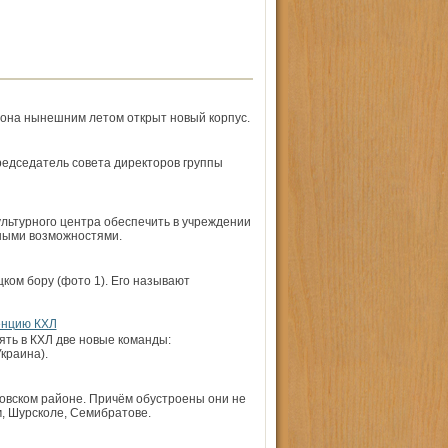
йона нынешним летом открыт новый корпус.
редседатель совета директоров группы
ультурного центра обеспечить в учреждении
нными возможностями.
ком бору (фото 1). Его называют
енцию КХЛ
ять в КХЛ две новые команды:
краина).
овском районе. Причём обустроены они не
м, Шурсколе, Семибратове.