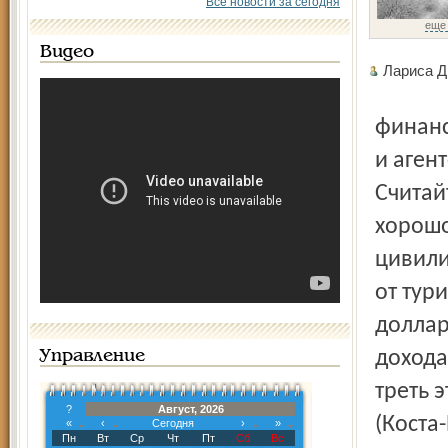
Все новости за сегодня
еще
Видео
Лариса Д
финансируемого институтом устойчивых сообществ (США)
и аген
Считай
хорошо
цивили
от тур
доллар
дохода
Управление
треть 
?
Август, 2026
(Коста
«
‹
Сегодня
›
»
Пн
Вт
Ср
Чт
Пт
Сб
Вс