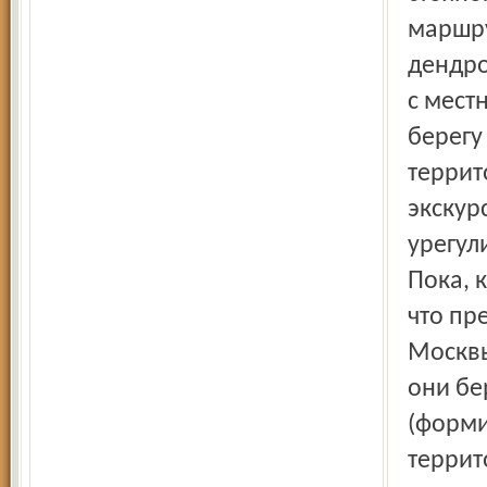
маршру
дендро
с мест
берегу
террит
экскур
урегул
Пока, 
что пр
Москвы
они бе
(форми
террит