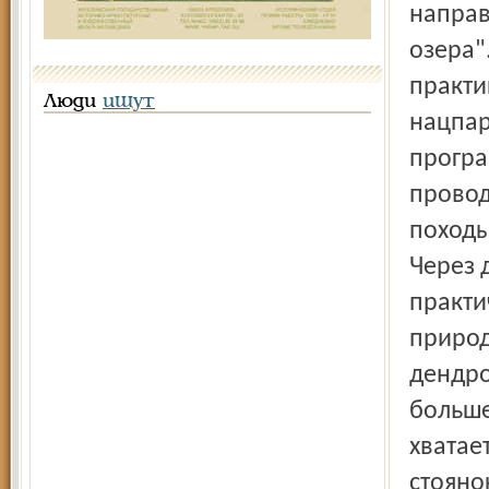
направ
озера"
практи
Люди
ищут
нацпар
програ
провод
походы
Через 
практи
природ
дендро
больше
хватае
стоянок