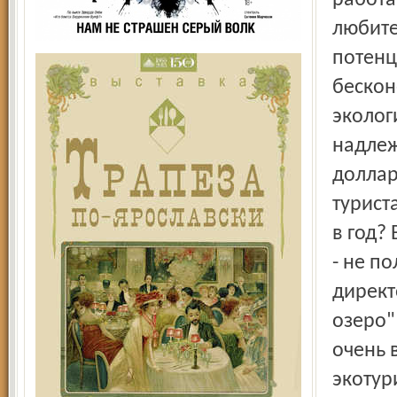
работа
любите
потенц
бескон
эколог
надлеж
доллар
турист
в год?
- не п
директ
озеро"
очень 
экотур