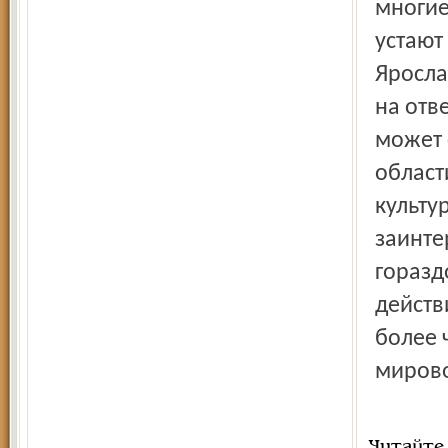
многие
устают
Яросла
на отв
может 
област
культу
заинте
горазд
действ
более 
мирово
Читайте