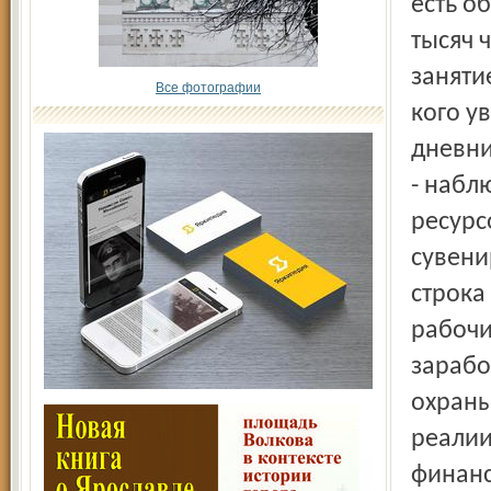
есть о
тысяч 
заняти
Все фотографии
кого ув
дневни
- набл
ресурс
сувени
строка
рабочи
зарабо
охраны
реалии
финанс