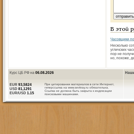
В этой 
Часовщики по
Несколько со
угличских час
пор не получи
но, похоже, д
Курс ЦБ РФ на
06.08.2026
Наши
EUR
93,5824
При цитировании материалов в сети Интернет,
гиперссылка на www.sevkray.ru обязательна.
USD
81,1291
Ссылка не должна быть закрыта к индексации
EUR/USD
1.15
поисковыми машинами.