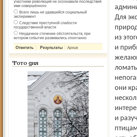
участники революций не осознавали последствий
ими совершённого
админи
Всего лишь не удавшийся социальный
Для эк
эксперимент
Следствие преступной слабости
природ
государственной власти
Неудачное стечение обстоятельств, при
из это
котором события развивались спонтанно
и приб
Архив
желающ
Фото дня
ломать
непога
они кр
нескол
интере
и разу
птицам