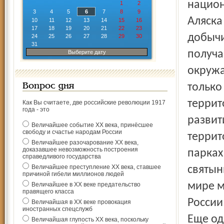
национ
1
2
3
4
5
6
7
8
9
Аляска
10
11
12
13
14
15
16
17
18
19
20
21
22
23
добычи
24
25
26
27
28
29
30
31
получа
Выберите дату
окружа
только
Вопрос дня
террит
Как Вы считаете, две российские революции 1917
года - это
развит
Величайшее событие ХХ века, принёсшее
свободу и счастье народам России
террит
Величайшее разочарование ХХ века,
доказавшее невозможность построения
парках
справедливого государства
Величайшее преступление ХХ века, ставшее
святын
причиной гибели миллионов людей
мире м
Величайшее в ХХ веке предательство
правящего класса
России
Величайшая в ХХ веке провокация
иностранных спецслужб
Еще од
Величайшая глупость ХХ века, поскольку