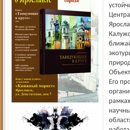
устойч
Центра
Яросла
Калужс
ближай
экотур
природ
Объект
Его пр
органи
рамках
научны
област