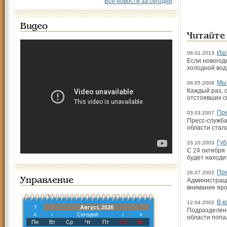
Все новости за сегодня
Видео
Читайте
Ишн
06.01.2013
Если новогод
холодной воды
Мы 
08.05.2008
Каждый раз, 
отстоявших с
Пре
03.03.2007
Пресс-служба
области стал
Губ
23.10.2003
С 24 октября
будет находи
Пре
26.07.2002
Управление
Администраци
внимание яро
В к
12.04.2002
?
Август, 2026
Подразделени
«
‹
Сегодня
›
»
области попа
Пн
Вт
Ср
Чт
Пт
Сб
Вс