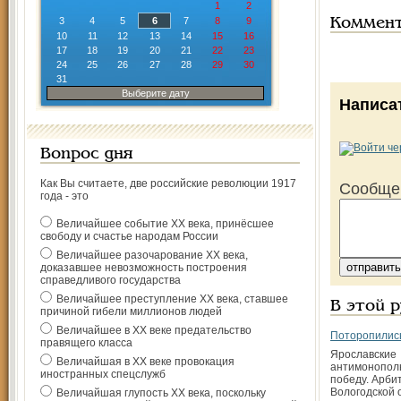
1
2
3
4
5
6
7
8
9
Коммен
10
11
12
13
14
15
16
17
18
19
20
21
22
23
24
25
26
27
28
29
30
31
Выберите дату
Написа
Вопрос дня
Как Вы считаете, две российские революции 1917
Сообще
года - это
Величайшее событие ХХ века, принёсшее
свободу и счастье народам России
Величайшее разочарование ХХ века,
доказавшее невозможность построения
справедливого государства
Величайшее преступление ХХ века, ставшее
В этой 
причиной гибели миллионов людей
Величайшее в ХХ веке предательство
Поторопились
правящего класса
Ярославские
Величайшая в ХХ веке провокация
антимонопол
иностранных спецслужб
победу. Арби
Вологодской 
Величайшая глупость ХХ века, поскольку