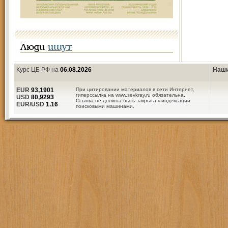
Люди
ищут
Курс ЦБ РФ на
06.08.2026
Наши
EUR
93,1901
При цитировании материалов в сети Интернет,
гиперссылка на www.sevkray.ru обязательна.
USD
80,9293
Ссылка не должна быть закрыта к индексации
EUR/USD
1.16
поисковыми машинами.