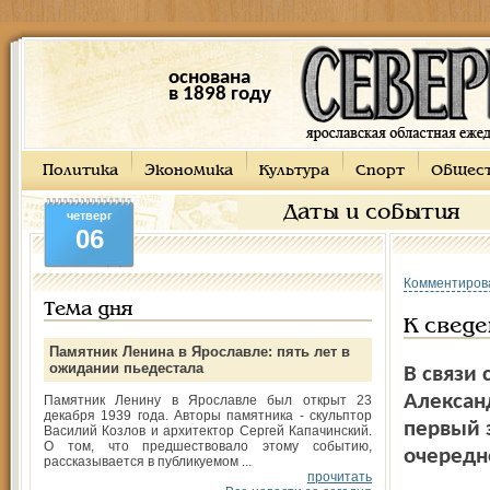
основана
в 1898 году
Политика
Экономика
Культура
Спорт
Общес
Даты и события
четверг
06
Комментиров
Тема дня
К свед
Памятник Ленина в Ярославле: пять лет в
ожидании пьедестала
В связи
Александ
Памятник Ленину в Ярославле был открыт 23
декабря 1939 года. Авторы памятника - скульптор
первый 
Василий Козлов и архитектор Сергей Капачинский.
О том, что предшествовало этому событию,
очередн
рассказывается в публикуемом ...
прочитать