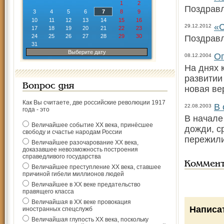
1
2
Поздрав
3
4
5
6
7
8
9
10
11
12
13
14
15
16
«С
29.12.2012
17
18
19
20
21
22
23
24
25
26
27
28
29
30
Поздрав
31
Выберите дату
Оп
08.12.2004
На днях 
развитии
Вопрос дня
новая ве
Как Вы считаете, две российские революции 1917
B 
22.08.2003
года - это
В начале
Величайшее событие ХХ века, принёсшее
дожди, с
свободу и счастье народам России
пережили
Величайшее разочарование ХХ века,
доказавшее невозможность построения
справедливого государства
Коммен
Величайшее преступление ХХ века, ставшее
причиной гибели миллионов людей
Величайшее в ХХ веке предательство
правящего класса
Величайшая в ХХ веке провокация
Написа
иностранных спецслужб
Величайшая глупость ХХ века, поскольку