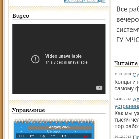
Все новости за сегодня
Все работы по ремонту водопровода были завершены
Видео
вечеро
систем
ГУ МЧС
Читайте
Си
11.01.2013
Концы и 
самому ф
Ав
04.01.2013
устранен
Управление
Как мы у
тысяч че
пор рабо
?
Август, 2026
«
‹
Сегодня
›
»
Пн
Вт
Ср
Чт
Пт
Сб
Вс
По
29.12.2012