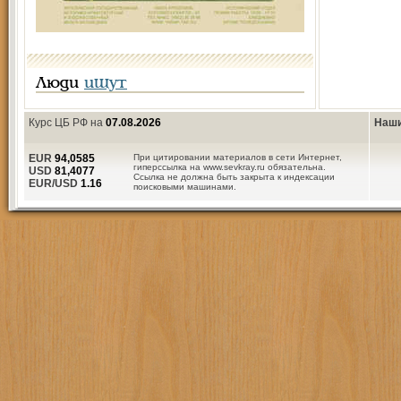
Люди
ищут
Курс ЦБ РФ на
07.08.2026
Наши
EUR
94,0585
При цитировании материалов в сети Интернет,
гиперссылка на www.sevkray.ru обязательна.
USD
81,4077
Ссылка не должна быть закрыта к индексации
EUR/USD
1.16
поисковыми машинами.