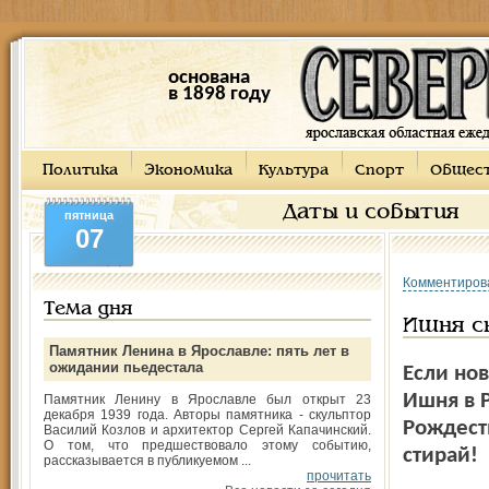
основана
в 1898 году
Политика
Экономика
Культура
Спорт
Общес
Даты и события
пятница
07
Комментиров
Тема дня
Ишня сн
Памятник Ленина в Ярославле: пять лет в
ожидании пьедестала
Если но
Ишня в Р
Памятник Ленину в Ярославле был открыт 23
декабря 1939 года. Авторы памятника - скульптор
Рождеств
Василий Козлов и архитектор Сергей Капачинский.
О том, что предшествовало этому событию,
стирай!
рассказывается в публикуемом ...
прочитать