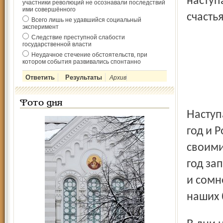
наступ
участники революций не осознавали последствий
ими совершённого
счасть
Всего лишь не удавшийся социальный
эксперимент
Следствие преступной слабости
государственной власти
Неудачное стечение обстоятельств, при
котором события развивались спонтанно
Архив
Фото дня
Наступают самые добрые и светлые праздники – Новый
год и 
своими
год за
и сомн
наших 