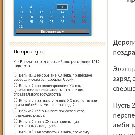
пр
1
2
3
4
5
6
7
8
9
10
11
12
13
14
15
16
17
18
19
20
21
22
23
24
25
26
27
28
29
30
31
Выберите дату
Дорогие коллеги, друзья! Примите искренние
поздра
Вопрос дня
Как Вы считаете, две российские революции 1917
года - это
Этот праздник дарит всем нам хорошее настроение,
Величайшее событие ХХ века, принёсшее
заряд 
свободу и счастье народам России
Величайшее разочарование ХХ века,
сверше
доказавшее невозможность построения
справедливого государства
Величайшее преступление ХХ века, ставшее
Пусть 2013 год открывает перед нами новые блестящие
причиной гибели миллионов людей
Величайшее в ХХ веке предательство
перспе
правящего класса
Величайшая в ХХ веке провокация
амбици
иностранных спецслужб
Величайшая глупость ХХ века, поскольку