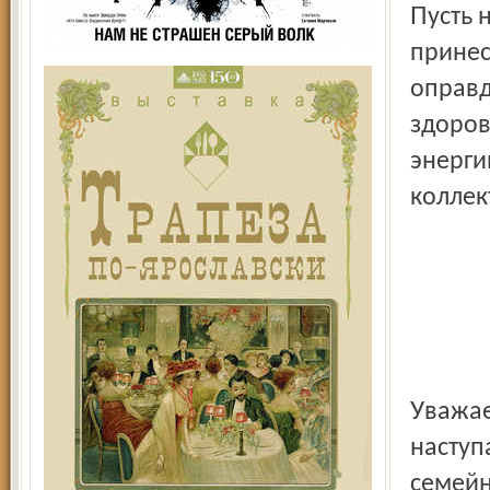
Пусть новый 2013 год будет успешным, созидательным,
принес
оправд
здоров
энерги
коллек
Уважаемые друзья и коллеги, поздравляем вас с
наступ
семейн