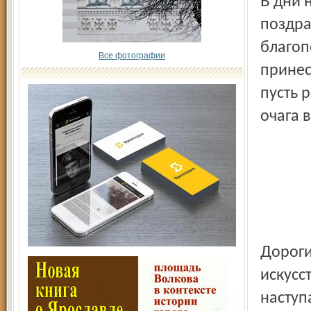
В дни новогодних и рождественских торжеств мы
поздра
благоп
Все фотографии
принес
пусть 
очага 
Дорогие друзья! Российская государственная библиотека
искусс
наступ