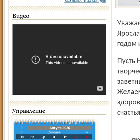
Все новости за сегодня
Видео
Уважаемые коллеги! Избирательная комиссия
Яросла
годом 
Пусть Новый год станет для вас годом добрых перемен,
творче
заветн
Желаем
здоров
Управление
счастья
?
Август, 2026
«
‹
Сегодня
›
»
Пн
Вт
Ср
Чт
Пт
Сб
Вс