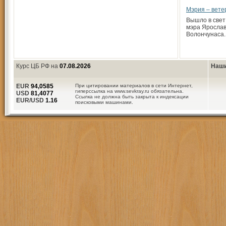
Мэрия – вет
Вышло в свет
мэра Ярослав
Волончунаса.
Курс ЦБ РФ на
07.08.2026
Наши
EUR
94,0585
При цитировании материалов в сети Интернет,
гиперссылка на www.sevkray.ru обязательна.
USD
81,4077
Ссылка не должна быть закрыта к индексации
EUR/USD
1.16
поисковыми машинами.