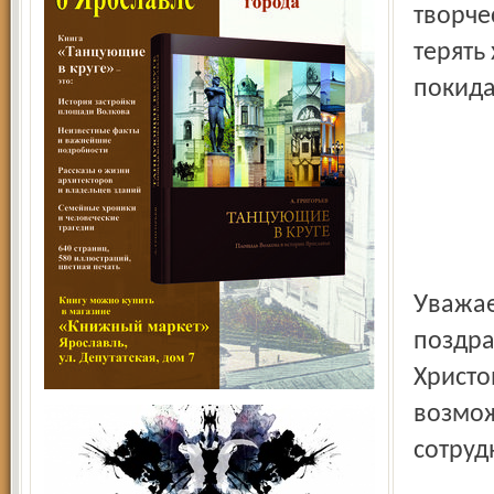
творче
терять
покида
Уважаемые коллеги! Примите искренние и тёплые
поздра
Христо
возмож
сотруд