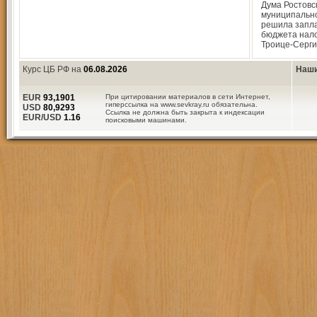
Дума Ростовс
муниципальн
решила за­пл
бюджета нало
Троице-Серг
Курс ЦБ РФ на
06.08.2026
Наши
EUR
93,1901
При цитировании материалов в сети Интернет,
гиперссылка на www.sevkray.ru обязательна.
USD
80,9293
Ссылка не должна быть закрыта к индексации
EUR/USD
1.16
поисковыми машинами.