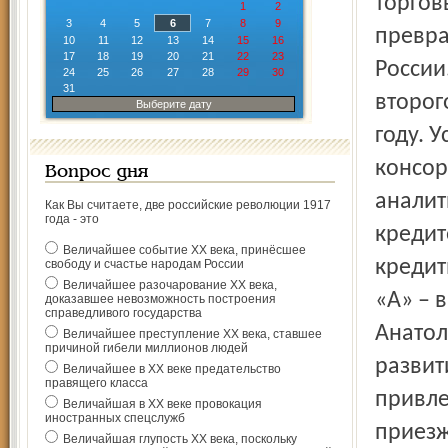
торгов
1
2
3
4
5
6
7
8
9
превра
10
11
12
13
14
15
16
17
18
19
20
21
22
23
России
24
25
26
27
28
29
30
31
второг
Выберите дату
году. 
консор
Вопрос дня
аналит
Как Вы считаете, две российские революции 1917
года - это
кредит
Величайшее событие ХХ века, принёсшее
кредит
свободу и счастье народам России
Величайшее разочарование ХХ века,
«А» – 
доказавшее невозможность построения
справедливого государства
Анатол
Величайшее преступление ХХ века, ставшее
причиной гибели миллионов людей
развит
Величайшее в ХХ веке предательство
правящего класса
привле
Величайшая в ХХ веке провокация
иностранных спецслужб
приезж
Величайшая глупость ХХ века, поскольку