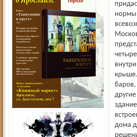
придас
нормы 
всевоз
Москов
предст
четыре
внутри
крыше.
баров,
другие
здание
встрое
дома д
решени