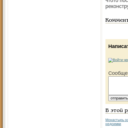
что­то по
реконст
Коммен
Написа
Сообще
В этой 
Монастырь о
недоимки