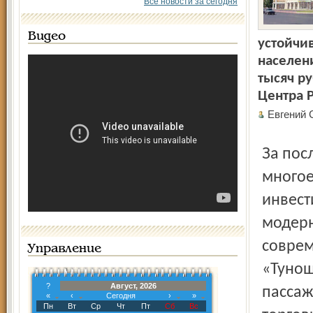
Все новости за сегодня
Видео
устойчи
населени
тысяч р
Центра Р
Евгений
За последние годы администрация региона сделала
многое
инвест
модерн
соврем
Управление
«Тунош
?
Август, 2026
пассаж
«
‹
Сегодня
›
»
Пн
Вт
Ср
Чт
Пт
Сб
Вс