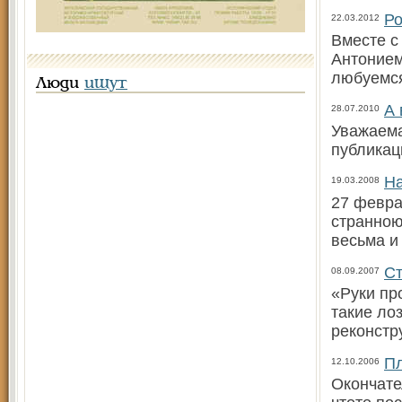
Ро
22.03.2012
Вместе с
Антонием
любуемс
Люди
ищут
А 
28.07.2010
Уважаема
публикац
На
19.03.2008
27 февра
странною
весьма и
Ст
08.09.2007
«Руки пр
такие ло
реконстр
Пл
12.10.2006
Окончате