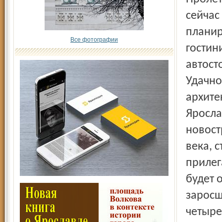
сейчас
планир
Все фотографии
гостин
автост
Удачно
архите
Яросла
новост
века, 
прилег
будет 
заросш
четыре