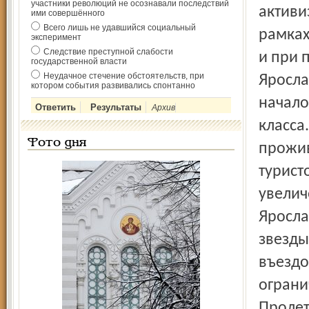
участники революций не осознавали последствий
активи
ими совершённого
Всего лишь не удавшийся социальный
рамках
эксперимент
Следствие преступной слабости
и при 
государственной власти
Неудачное стечение обстоятельств, при
Яросла
котором события развивались спонтанно
начало
Архив
класса
Фото дня
прожив
турист
увелич
Яросла
звезды
въездо
ограни
Пролет