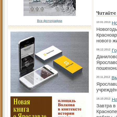
Читайте
Все фотографии
Но
10.01.2013
Новогодь
Красноар
нового ж
Го
08.12.2012
Даниловс
Ярославс
пошехонц
Вм
20.11.2012
Ярославц
учреждён
На
16.10.2012
Завтра в
Краснопе