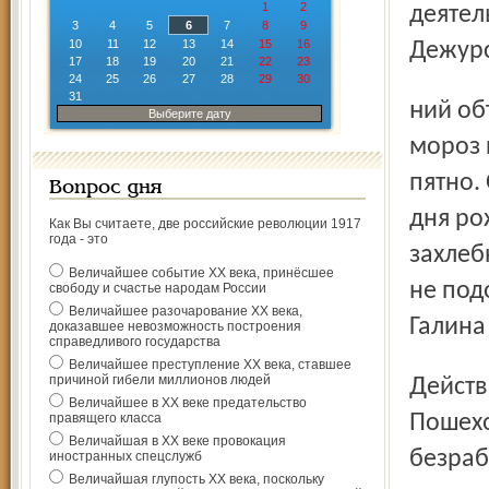
1
2
деятел
3
4
5
6
7
8
9
10
11
12
13
14
15
16
Дежурс
17
18
19
20
21
22
23
24
25
26
27
28
29
30
31
ний объезд на милицейской машине. Уже стемнело,
Выберите дату
мороз 
пятно.
Вопрос дня
дня ро
Как Вы считаете, две российские революции 1917
года - это
захлеб
Величайшее событие ХХ века, принёсшее
не под
свободу и счастье народам России
Величайшее разочарование ХХ века,
Галина
доказавшее невозможность построения
справедливого государства
Величайшее преступление ХХ века, ставшее
причиной гибели миллионов людей
Действительно, проблема подросткового алкоголизма в
Величайшее в ХХ веке предательство
правящего класса
Пошехо
Величайшая в ХХ веке провокация
безраб
иностранных спецслужб
Величайшая глупость ХХ века, поскольку