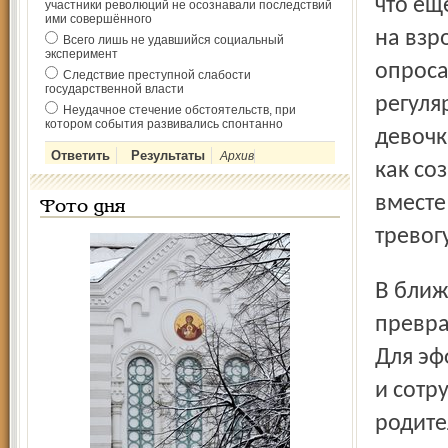
что ещ
участники революций не осознавали последствий
ими совершённого
на взр
Всего лишь не удавшийся социальный
эксперимент
опроса,
Следствие преступной слабости
государственной власти
регуля
Неудачное стечение обстоятельств, при
котором события развивались спонтанно
девочк
Архив
как со
вместе
Фото дня
тревогу
В ближайших планах социальных работников –
превра
Для эф
и сотр
родите