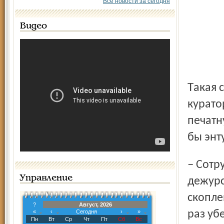
Все новости за сегодня
Видео
Такая сумма для серьезной цели, конечно, не деньги. Но
курато
печатн
бы энт
– Сотрудники агентства вместе с милицией выходят на
Управление
дежурс
скопле
?
Август, 2026
«
‹
Сегодня
›
»
раз уб
Пн
Вт
Ср
Чт
Пт
Сб
Вс