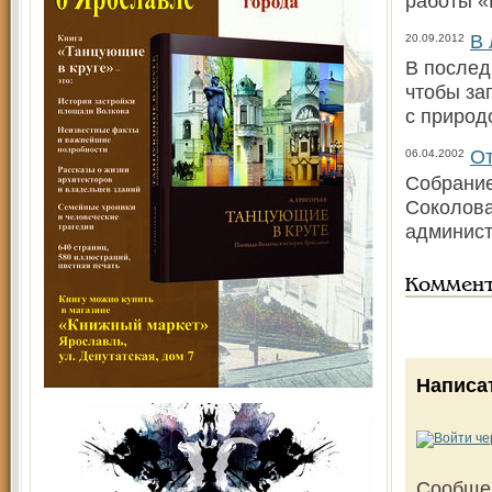
работы «
В 
20.09.2012
В послед
чтобы за
с природ
От
06.04.2002
Собрание
Соколова
админист
Коммен
Написа
Сообще