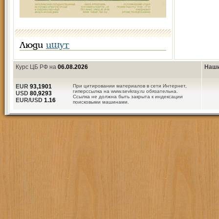
Люди
ищут
Курс ЦБ РФ на
06.08.2026
Наши
EUR
93,1901
При цитировании материалов в сети Интернет,
гиперссылка на www.sevkray.ru обязательна.
USD
80,9293
Ссылка не должна быть закрыта к индексации
EUR/USD
1.16
поисковыми машинами.