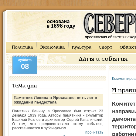
основана
в 1898 году
Политика
Экономика
Культура
Спорт
Общес
Даты и события
суббота
08
Комментиров
Тема дня
И прави
Памятник Ленина в Ярославле: пять лет в
ожидании пьедестала
Комитет
направи
Памятник Ленину в Ярославле был открыт 23
декабря 1939 года. Авторы памятника - скульптор
демонта
Василий Козлов и архитектор Сергей Капачинский.
О том, что предшествовало этому событию,
террито
рассказывается в публикуемом ...
прочитать
работни