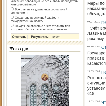
участники революций не осознавали последствий
Меры по 
ими совершённого
наказани
Всего лишь не удавшийся социальный
эксперимент
обсуждал
Следствие преступной слабости
государственной власти
Пе
07.07.2010
Неудачное стечение обстоятельств, при
Счёт вре
котором события развивались спонтанно
Лавина м
Архив
рекламу.
От
07.10.2009
Фото дня
Государс
правки в
касаются
Пе
21.05.2009
Рынок на
ситуации
установл
618.
Чт
13.03.2009