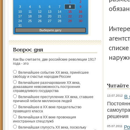
1
2
3
4
5
6
7
8
9
обязан
10
11
12
13
14
15
16
17
18
19
20
21
22
23
24
25
26
27
28
29
30
31
Интере
Выберите дату
агентс
списке
Вопрос дня
наруж
Как Вы считаете, две российские революции 1917
года - это
Величайшее событие ХХ века, принёсшее
свободу и счастье народам России
Величайшее разочарование ХХ века,
Читайте
доказавшее невозможность построения
справедливого государства
В 
13.07.2012
Величайшее преступление ХХ века, ставшее
причиной гибели миллионов людей
Постоянн
Величайшее в ХХ веке предательство
самоупра
правящего класса
решения 
Величайшая в ХХ веке провокация
иностранных спецслужб
Ро
05.07.2011
Величайшая глупость ХХ века, поскольку