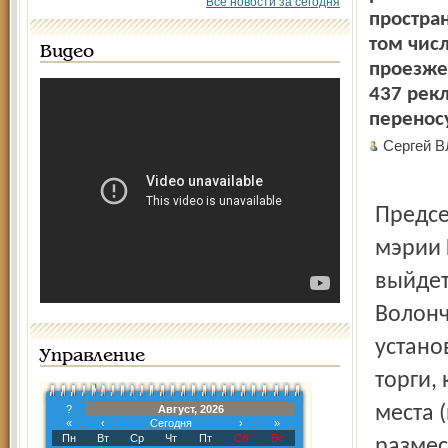
Все новости за сегодня
простран
том чис
Видео
проезже
437 рек
переносу
Сергей 
Предсе
мэрии 
выйдет
Волонч
устано
Управление
торги,
места 
?
Август, 2026
«
‹
Сегодня
›
»
Пн
Вт
Ср
Чт
Пт
Сб
Вс
размес