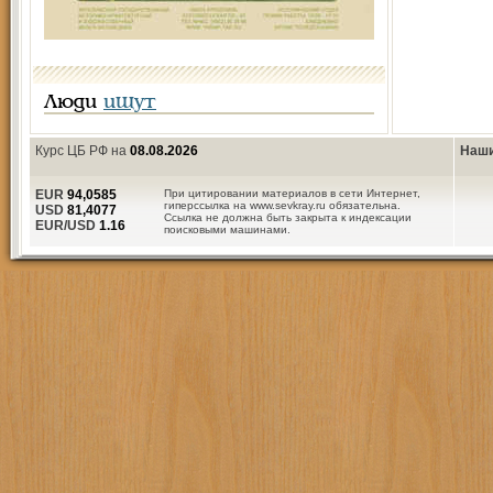
Люди
ищут
Курс ЦБ РФ на
08.08.2026
Наши
EUR
94,0585
При цитировании материалов в сети Интернет,
гиперссылка на www.sevkray.ru обязательна.
USD
81,4077
Ссылка не должна быть закрыта к индексации
EUR/USD
1.16
поисковыми машинами.