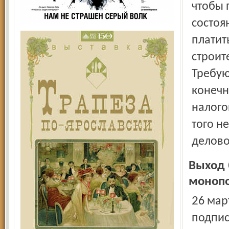
чтобы 
состоя
платит
строит
Требую
конечн
налого
того н
делово
Выход 
моноп
26 марта четыре года назад президент Владимир Путин
подпис