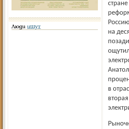
стране
реформ
Россию
Люди
ищут
на дес
позади
ощутил
электр
Анатол
процен
в отра
вторая
электр
Рыночный механизм в энергетике особый, не такой, как