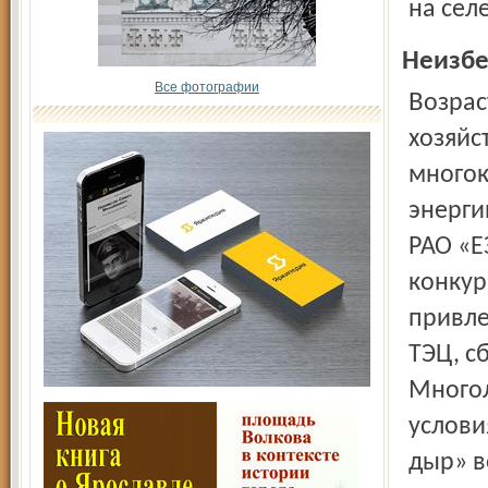
на селе
Неизбе
Все фотографии
Возрастающие темпы модернизации энергетического
хозяйс
многок
энерги
РАО «Е
конкур
привле
ТЭЦ, с
Многол
услови
дыр» в