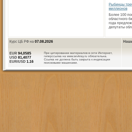
Рыбинцы тре
миллионов
Более 100 по
областного б
года предлож
депутаты обл
Курс ЦБ РФ на
07.08.2026
Наши
EUR
94,0585
При цитировании материалов в сети Интернет,
гиперссылка на www.sevkray.ru обязательна.
USD
81,4077
Ссылка не должна быть закрыта к индексации
EUR/USD
1.16
поисковыми машинами.