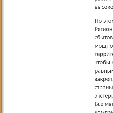
высоко
По этому пути пошла и российская реформа энергетики.
Регион
сбытов
мощнос
террит
чтобы 
равным
закреп
страны
экстер
Все ма
компан