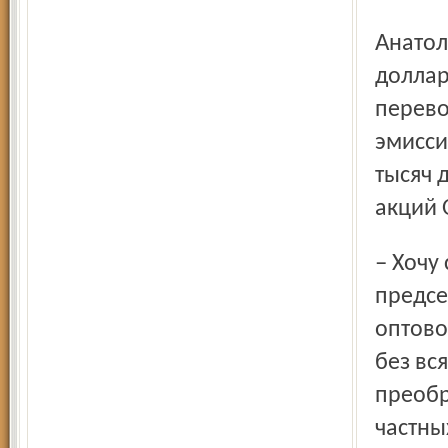
Анатолий Борисович имел в виду первые полмиллиарда
доллар
перево
эмисси
тысяч 
акций 
– Хочу сказать еще об одном событии... – продолжил
предсе
оптово
без вс
преобр
частны