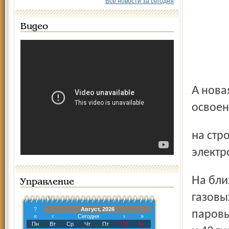
Все новости за сегодня
Видео
А новая инвестпрограмма до 2011 года предполагает
освое
на строительстве электростанций и линий
электр
На ближайшую пятилетку энергетики готовы закупить 120
Управление
газовы
?
Август, 2026
паровы
«
‹
Сегодня
›
»
Пн
Вт
Ср
Чт
Пт
Сб
Вс