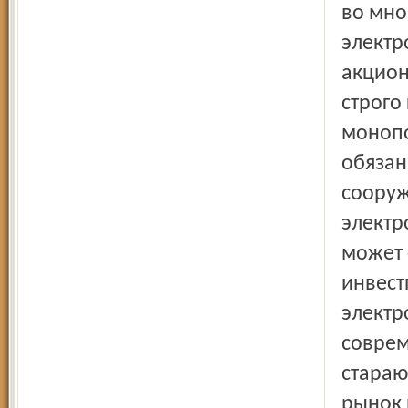
во мно
электр
акцион
строго
монопо
обязан
сооруж
электр
может 
инвест
электр
соврем
стараю
рынок 