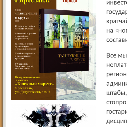
инвест
госуда
кратча
на «но
состав
Все мы помним жесткие графики, веерные отключения
неплат
регион
админи
штабы,
стопро
гостар
дисцип