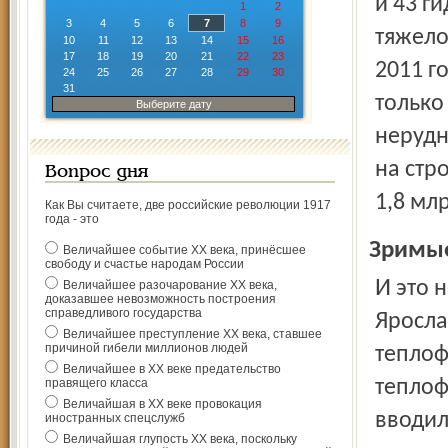
и 43 г
1
2
3
4
5
6
7
8
9
тяжело
10
11
12
13
14
15
16
17
18
19
20
21
22
23
2011 г
24
25
26
27
28
29
30
31
только
Выберите дату
нерудн
на стр
Вопрос дня
1,8 мл
Как Вы считаете, две российские революции 1917
года - это
Зримы
Величайшее событие ХХ века, принёсшее
свободу и счастье народам России
И это не благие пожелания. Совсем недавно мы в
Величайшее разочарование ХХ века,
доказавшее невозможность построения
справедливого государства
Яросла
Величайшее преступление ХХ века, ставшее
причиной гибели миллионов людей
теплоф
Величайшее в ХХ веке предательство
правящего класса
теплоф
Величайшая в ХХ веке провокация
вводил
иностранных спецслужб
Величайшая глупость ХХ века, поскольку