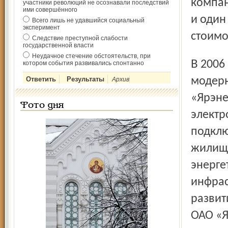
компан
участники революций не осознавали последствий
ими совершённого
и один
Всего лишь не удавшийся социальный
эксперимент
стоимо
Следствие преступной слабости
государственной власти
Неудачное стечение обстоятельств, при
В 2006 году значительные инвестиции вложены и в
котором события развивались спонтанно
модерн
Архив
«Ярэне
Фото дня
электр
подклю
жилищн
энерге
инфрас
развит
ОАО «Я