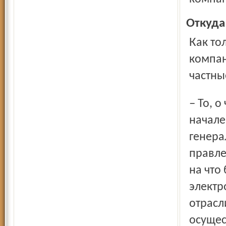
Откуда
Как только в прошлом году завершилось формирование
компан
частны
– То, о чем мы с вами так долго говорили, – подытожил в
начале
генера
правле
на что
электр
отрасл
осущес