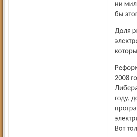
ни мил
бы это
Доля рынка, по его мнению, составляющая сегодня в
электр
которы
Реформа электроэнергетики формально закончится в
2008 г
Либера
году, 
програ
электр
Вот то