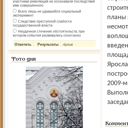
участники революций не осознавали последствий
ими совершённого
строит
Всего лишь не удавшийся социальный
эксперимент
планы 
Следствие преступной слабости
государственной власти
несмот
Неудачное стечение обстоятельств, при
воплощ
котором события развивались спонтанно
введен
Архив
площад
Фото дня
Яросла
построе
2009-м 
Выполн
заседа
Коммен