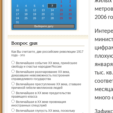
жилых 
1
2
3
4
5
6
7
8
9
метров
10
11
12
13
14
15
16
17
18
19
20
21
22
23
2006 го
24
25
26
27
28
29
30
31
Выберите дату
Интересно, что во время июньского визита в Ярославль
минист
Вопрос дня
цифрам
Как Вы считаете, две российские революции 1917
плохую 
года - это
Величайшее событие ХХ века, принёсшее
января
свободу и счастье народам России
тыс. к
Величайшее разочарование ХХ века,
доказавшее невозможность построения
справедливого государства
соотве
Величайшее преступление ХХ века, ставшее
причиной гибели миллионов людей
месяца
Величайшее в ХХ веке предательство
правящего класса
много 
Величайшая в ХХ веке провокация
иностранных спецслужб
Зафиксированный статистикой резкий рост объемов
Величайшая глупость ХХ века, поскольку