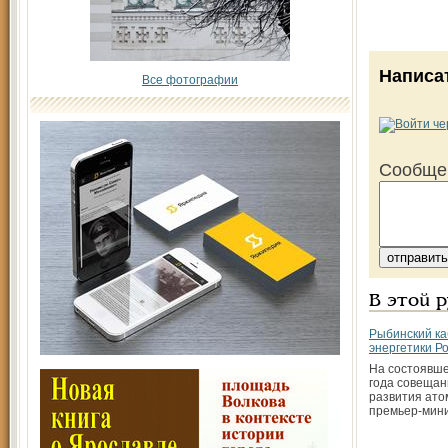
Написа
Все фотографии
Сообще
В этой 
Рыбинский ка
энергетики Р
На состоявше
года совещан
развития ато
премьер-мин