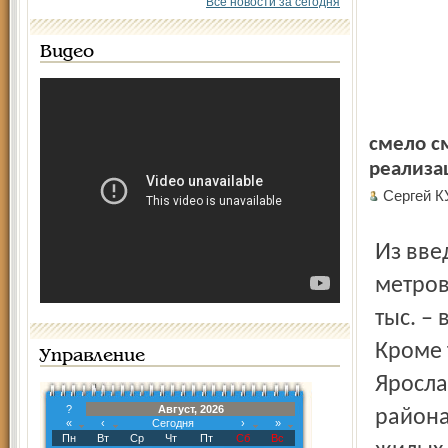
Все новости за сегодня
Видео
смело с
реализа
Сергей 
Из введенного по области жилья 65,2 тыс. квадратных
метров
тыс. – 
Кроме 
Управление
Яросла
?
Август, 2026
района
«
‹
Сегодня
›
»
Пн
Вт
Ср
Чт
Пт
Сб
Вс