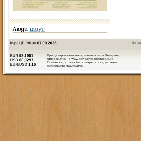
Люди
ищут
Курс ЦБ РФ на
07.08.2026
Наши
EUR
93,1901
При цитировании материалов в сети Интернет,
гиперссылка на www.sevkray.ru обязательна.
USD
80,9293
Ссылка не должна быть закрыта к индексации
EUR/USD
1.16
поисковыми машинами.