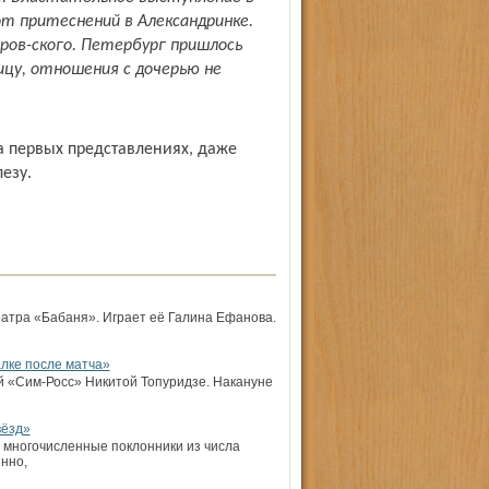
от притеснений в Александринке.
ов-ского. Петербург пришлось
цу, отношения с дочерью не
на первых представлениях, даже
езу.
театра «Бабаня». Играет её Галина Ефанова.
алке после матча»
й «Сим-Росс» Никитой Топуридзе. Накануне
вёзд»
х многочисленные поклонники из числа
нно,