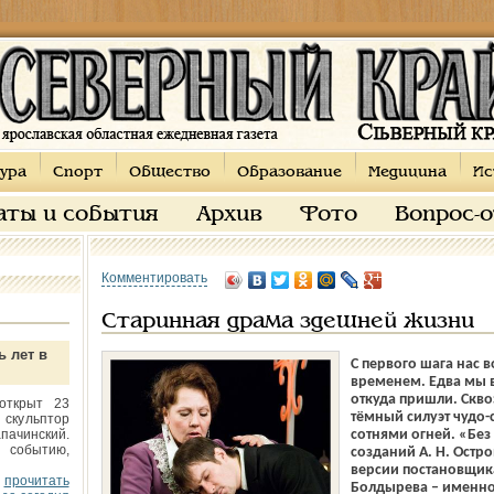
ура
Спорт
Общество
Образование
Медицина
Ис
аты и события
Архив
Фото
Вопрос-
Комментировать
Старинная драма здешней жизни
ь лет в
С первого шага нас в
временем. Едва мы вх
откуда пришли. Скво
открыт 23
тёмный силуэт чудо-
 скульптор
пачинский.
сотнями огней. «Без
 событию,
созданий А. Н. Остро
версии постановщика
прочитать
Болдырева – именно