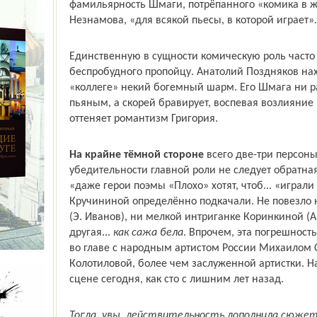
фамильярность Шмаги, потрёпанного «комика в жи
Незнамова, «для всякой пьесы, в которой играет».
Единственную в сущности комическую роль часто
беспробудного пропойцу. Анатолий Поздняков на
«коллеге» некий богемный шарм. Его Шмага ни р
пьяным, а скорей бравирует, воспевая возлияние
оттеняет романтизм Григория.
На крайне тёмной стороне
всего две-три персоны
убедительности главной роли не следует обратная.
«даже герои поэмы «Плохо» хотят, чтоб... «играли
Кручининой определённо подкачали. Не повезло
(Э. Иванов), ни мелкой интриганке Коринкиной (А
другая...
как сажа бела
. Впрочем, эта погрешность
во главе с народным артистом России Михаилом 
Колотиловой, более чем заслуженной артистки. Н
сцене сегодня, как сто с лишним лет назад.
Тогда, увы, действительность дополнила сюже