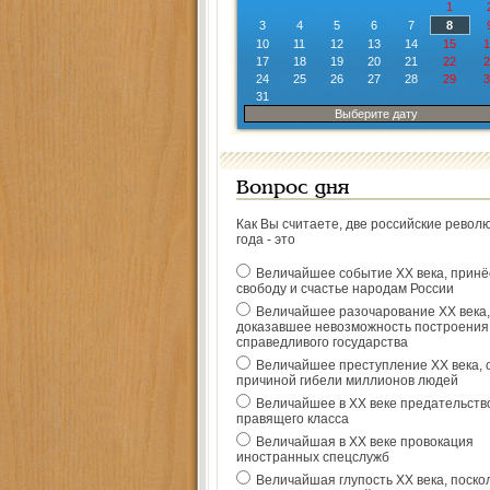
1
3
4
5
6
7
8
10
11
12
13
14
15
1
17
18
19
20
21
22
2
24
25
26
27
28
29
3
31
Выберите дату
Вопрос дня
Как Вы считаете, две российские револ
года - это
Величайшее событие ХХ века, прин
свободу и счастье народам России
Величайшее разочарование ХХ века,
доказавшее невозможность построения
справедливого государства
Величайшее преступление ХХ века, 
причиной гибели миллионов людей
Величайшее в ХХ веке предательств
правящего класса
Величайшая в ХХ веке провокация
иностранных спецслужб
Величайшая глупость ХХ века, поско