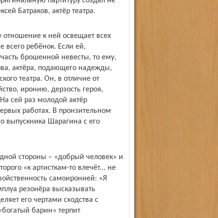
 оригинальную партитуру создал не
ксей Батраков, актёр театра.
у отношение к ней освещает всех
 всего ребёнок. Если ей,
часть брошенной невесты, то ему,
ва, актёра, подающего надежды,
ого театра. Он, в отличие от
тво, иронию, дерзость героя,
 На сей раз молодой актёр
ервых работах. В пронзительном
во выпускника Шарагина с его
дной стороны – «добрый человек» и
орого «к артисткам-то влечёт... не
войственность самоиронией: «Я
мплуа резонёра высказывать
ляет его чертами сходства с
«богатый барин» терпит