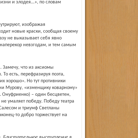
зни и злодея...», по словам
 утрируют, изображая
ходит новые краски, сообщая своему
азу не выказывает себя явно
 наперекор невзгодам, и тем самым
. Замечу, что из аксиомы
 То есть, перефразируя поэта,
 их хорошо». Но тут противники
 ни Мурову, «изменщику коварному»
. Онуфриенко) – один бесцветен,
 не умаляет победу. Победу театра
Салесом и триумф Светланы
аконец-то добро торжествует на
т. Блистательное выступление в