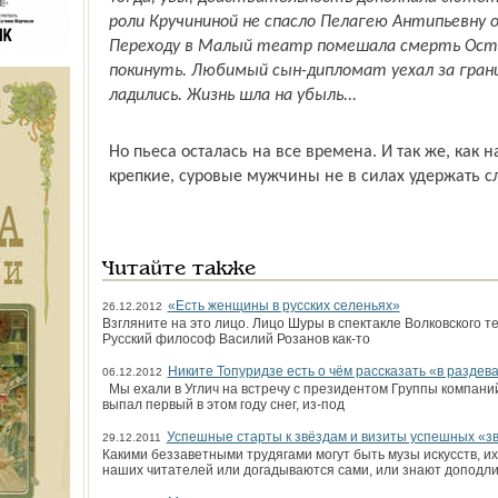
роли Кручининой не спасло Пелагею Антипьевну 
Переходу в Малый театр помешала смерть Остр
покинуть. Любимый сын-дипломат уехал за грани
ладились. Жизнь шла на убыль...
Но пьеса осталась на все времена. И так же, как 
крепкие, суровые мужчины не в силах удержать сл
Читайте также
«Есть женщины в русских селеньях»
26.12.2012
Взгляните на это лицо. Лицо Шуры в спектакле Волковского 
Русский философ Василий Розанов как-то
Никите Топуридзе есть о чём рассказать «в раздев
06.12.2012
Мы ехали в Углич на встречу с президентом Группы компани
выпал первый в этом году снег, из-под
Успешные старты к звёздам и визиты успешных «з
29.12.2011
Какими беззаветными трудягами могут быть музы искусств, и
наших читателей или догадываются сами, или знают доподли