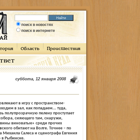
поиск в новостях
поиск в интернете
тория
Область
Происшествия
ответ
суббота, 12 января 2008
овлекают в игру с пространством-
одим в зал, как попадаем... туда,
зь полупрозрачную пелену проступает
собора, сияющего там, снаружи,
 вины виноватые» среди прочих
вского обитают на Волге. Точнее – по
 Михаила Салеса и сценографа Евгения
 в Рыбинске.