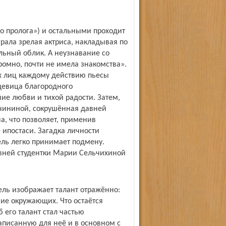
о пролога») и остальными проходит
рала зрелая актриса, накладывая по
льный облик. А неузнавание со
ромно, почти не имела знакомства».
х лиц каждому действию пьесы
девица благородного
е любви и тихой радости. Затем,
ручининой, сокрушённая давней
, что позволяет, применив
 ипостаси. Загадка личности
ель легко принимает подмену.
вней студентки Марии Сельчихиной
ль изображает талант отражённо:
ение окружающих. Что остаётся
 его талант стал частью
аписанную для неё и в основном с