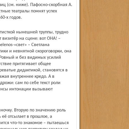
лиц (см. ниже). Пафосно-скорбная А.
стные театралы помнят успех
0-х годов.
тисткой нынешней труппы, трудно
т визитёр на сцене: вот ОНА! –
elenos-«свет» – Светлана
ики и невнятной скороговорки, она
 Ровный и без видимых усилий
тствие притягивает общее
реватые дидактикой, становятся в
жая внутреннее кредо. А в
дрожи: сам по себе текст роли
юансы интонации вызывают
иночку. Вторую по значению роль
 её отсылает в прошлое, а
ится что-то знакомое – пытаешься