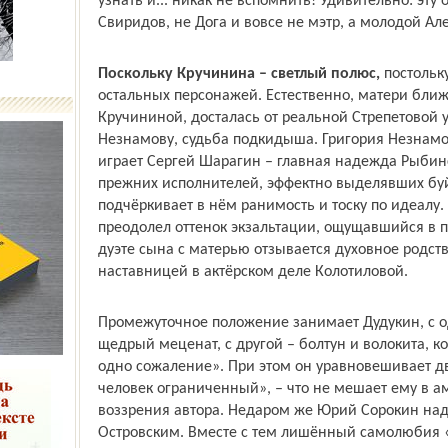
узнать и... никак не вспомнить! Удивительно: эту
Свиридов, не Дога и вовсе не мэтр, а молодой Але
Поскольку Кручинина – светлый полюс,
постольк
остальных персонажей. Естественно, матери ближе
Кручининой, досталась от реальной Стрепетовой у
Незнамову, судьба подкидыша. Григория Незнамо
играет Сергей Шарагин – главная надежда Рыбинск
прежних исполнителей, эффектно выделявших буйс
подчёркивает в нём ранимость и тоску по идеалу.
преодолел оттенок экзальтации, ощущавшийся в п
дуэте сына с матерью отзывается духовное родст
наставницей в актёрском деле Колотиловой.
Промежуточное положение занимает Дудукин, с о
щедрый меценат, с другой – болтун и волокита, кот
одно сожаление». При этом он уравновешивает д
человек ограниченный», – что не мешает ему в а
воззрения автора. Недаром же Юрий Сорокин наде
Островским. Вместе с тем лишённый самолюбия 