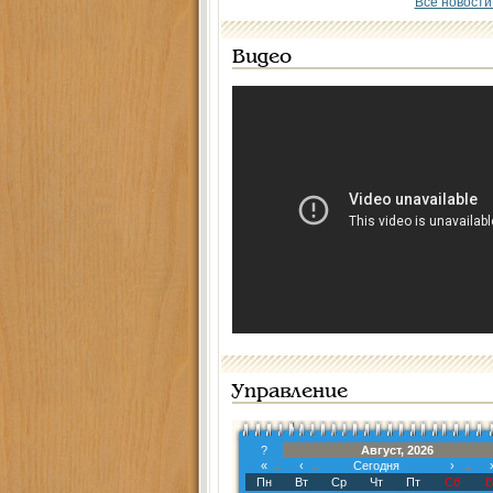
Все новости
Видео
Управление
?
Август, 2026
«
‹
Сегодня
›
Пн
Вт
Ср
Чт
Пт
Сб
В