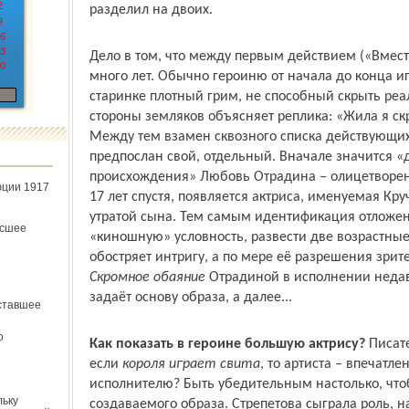
2
разделил на двоих.
9
6
3
Дело в том, что между первым действием («Вмест
0
много лет. Обычно героиню от начала до конца иг
старинке плотный грим, не способный скрыть реа
стороны земляков объясняет реплика: «Жила я ск
Между тем взамен сквозного списка действующи
предпослан свой, отдельный. Вначале значится «
происхождения» Любовь Отрадина – олицетворени
юции 1917
17 лет спустя, появляется актриса, именуемая К
утратой сына. Тем самым идентификация отложена
ёсшее
«киношную» условность, развести две возрастные
обостряет интригу, а по мере её разрешения зрит
Скромное обаяние
Отрадиной в исполнении неда
задаёт основу образа, а далее...
ставшее
о
Как показать в героине большую актрису?
Писате
если
короля играет свита
, то артиста – впечатл
исполнителю? Быть убедительным настолько, чтоб
льку
создаваемого образа. Стрепетова сыграла роль, н