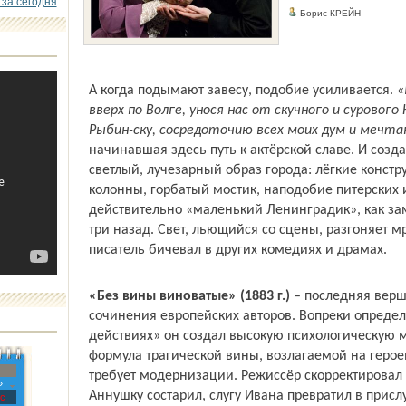
 за сегодня
Борис КРЕЙН
А когда подымают завесу, подобие усиливается.
«
вверх по Волге, унося нас от скучного и суровог
Рыбин-ску, сосредоточию всех моих дум и мечта
начинавшая здесь путь к актёрской славе. И созд
светлый, лучезарный образ города: лёгкие констр
колонны, горбатый мостик, наподобие питерских 
действительно «маленький Ленинградик», как за
три назад. Свет, льющийся со сцены, разгоняет м
писатель бичевал в других комедиях и драмах.
«Без вины виноватые» (1883 г.)
– последняя верш
сочинения европейских авторов. Вопреки опреде
действиях» он создал высокую психологическую м
формула трагической вины, возлагаемой на героев
требует модернизации. Режиссёр скорректировал
»
Аннушку состарил, слугу Ивана превратил в присл
с