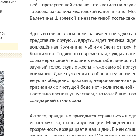
следствий
неё – претерпевшей столько, что хватило на двух 
Тарасова закрепила мхатовский канон в кино. Ме
й
Валентины Ширяевой в незатейливой постановке 6
при
Здесь и сейчас в этой роли, заслуженной
одной
ар
о
представить другую. А вдруг?.. Ждёт публика, ждё
воплощённая Кручинина, чьё имя Елена от греч. h
Колотилова. Подлинно современная, чуждая патет
соразмерна своей героине в масштабе личности.
звучный голос, скупые жесты – уже само её прису
внимание. Даже суждения о добре и соучастии, ч
её устах обыденно простыми, непроизвольно выра
признаниях о гнетущей беде нет «волнительной» 
настолько проникнут чувством, что малейшие н
солидарный отклик зала.
Актрисе, правда, не приходится «сражаться» в од
играет музыка, транслируя эмоции. Мелодичность
прозрачность возвращает в наши дни. В ней слыш