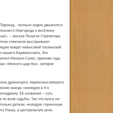
Пароход... полным ходом движется
о Нижнего Новгорода к весёлому
ний»,
– писала Пелагея Стрепетова,
атели спектакля выстраивают
укции вокруг невысокой тосканской
и нашего Карякинского. Это
метил Михаил Салес, приехав года
рак «тёмного царства», которое
ина драматурга, переосмыслившего
лению жанра «комедия в 4-х
елодраму. Её название – суть
 по воле судьбы. Так что пьеса не
 только детали: молодую горничную
угу Глашу, а центральную роль