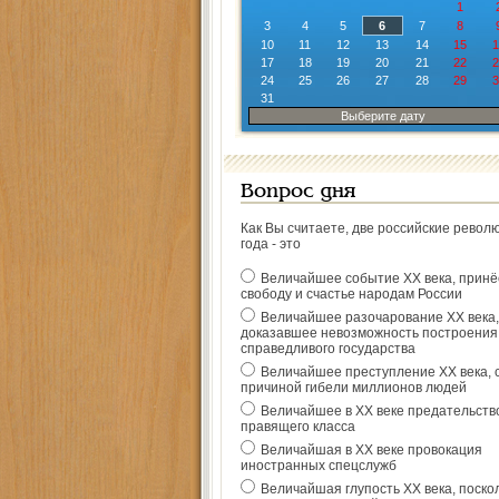
1
3
4
5
6
7
8
10
11
12
13
14
15
1
17
18
19
20
21
22
2
24
25
26
27
28
29
3
31
Выберите дату
Вопрос дня
Как Вы считаете, две российские револ
года - это
Величайшее событие ХХ века, прин
свободу и счастье народам России
Величайшее разочарование ХХ века,
доказавшее невозможность построения
справедливого государства
Величайшее преступление ХХ века, 
причиной гибели миллионов людей
Величайшее в ХХ веке предательств
правящего класса
Величайшая в ХХ веке провокация
иностранных спецслужб
Величайшая глупость ХХ века, поско