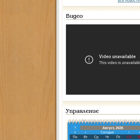
Все новости
Видео
Управление
?
Август, 2026
«
‹
Сегодня
›
Пн
Вт
Ср
Чт
Пт
Сб
В