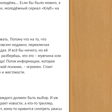
 молодёжь... Если бы было можно, я
ии, молодёжный сериал «Клуб» на
ать. Потому что на то, что
 Совсем недавно, переключая
дах. И всё бы ничего, но её
 разберёшь, кто это – мужчина или
уда! Поток информации, которая
кой психики, – огромен. Стоит
 и жестокости.
 каждого должен быть выбор. И уж
ает новости, а кто-то триллер,
, кому-то нравится смотреть ужасы