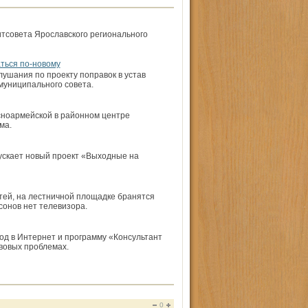
тсовета Ярославского регионального
ться по-новому
ушания по проекту поправок в устав
униципального совета.
сноармейской в районном центре
ма.
ускает новый проект «Выходные на
тей, на лестничной площадке бранятся
сонов нет телевизора.
д в Интернет и программу «Консультант
вовых проблемах.
0