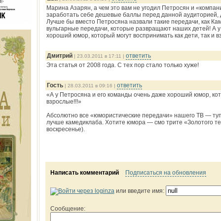
Марина Азарян, а чем это вам не угодил Петросян и «компан
заработать себе дешевые баллы перед данной аудиторией, 
Лучше бы вместо Петросяна назвали такие передачи, как Ка
вульгарные передачи, которые развращают наших детей! А у
хороший юмор, который могут воспринимать как дети, так и вз
Дмитрий
ответить
| 23.03.2011 в 17:11 |
Эта статья от 2008 года. С тех пор стало только хуже!
Гость
ответить
| 28.03.2011 в 09:16 |
«А у Петросяна и его команды очень даже хороший юмор, кото
взрослые!!!»
Абсолютно все «юмористические передачи» нашего ТВ — туп
лучше камедиклаба. Хотите юмора — смо трите «Золотого телё
воскресенье).
Написать комментарий
Подписаться на обновления
или введите имя:
Сообщение: