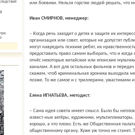
следствий
или боевики. Нельзя горстке людей решать, что м
й
Иван СМИРНОВ, менеджер:
при
– Когда речь заходит о детях и защите их интересо
о
организация или совет, которые не допустят публ
могут навредить психике ребят, их нравственност
предоставить право самим выбирать, что и когда
отнёс некоторые китайские или японские мультики
каналам. А вот для остальных фильмов и переда
скажем, чтоб криминальная хроника выходила не 
позже. То же самое и с триллерами, ужастиками
Елена ИГНАТЬЕВА, методист:
– Сама идея совета имеет смысл. Было бы неплох
извест-ные актёры, художники, мультипликаторы, 
хорошо, а что плохо. Есть же Общественная палат
общественному органу. Хуже уж точно не станет. Т