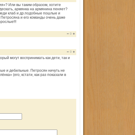
ия»? Или вы таким образом, хотите
дескать, армянка на армянина пеняет?
меди клаб и др.подобные пошлые и
 Петросяна и его команды очень даже
рослые!!!
0
0
рый могут воспринимать как дети, так и
ые и дебильные. Петросян ничуть не
нка» (его, кстати, как раз показали в