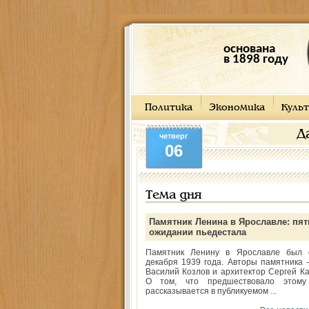
основана
в 1898 году
Политика
Экономика
Культ
Д
четверг
06
Тема дня
Памятник Ленина в Ярославле: пят
ожидании пьедестала
Памятник Ленину в Ярославле был 
декабря 1939 года. Авторы памятника -
Василий Козлов и архитектор Сергей Ка
О том, что предшествовало этому
рассказывается в публикуемом ...