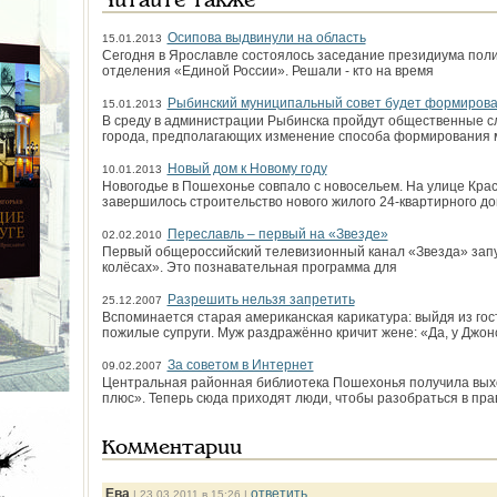
Читайте также
Осипова выдвинули на область
15.01.2013
Сегодня в Ярославле состоялось заседание президиума поли
отделения «Единой России». Решали - кто на время
Рыбинский муниципальный совет будет формирова
15.01.2013
В среду в администрации Рыбинска пройдут общественные сл
города, предполагающих изменение способа формирования м
Новый дом к Новому году
10.01.2013
Новогодье в Пошехонье совпало с новосельем. На улице Кра
завершилось строительство нового жилого 24-квартирного до
Переславль – первый на «Звезде»
02.02.2010
Первый общероссийский телевизионный канал «Звезда» зап
колёсах». Это познавательная программа для
Разрешить нельзя запретить
25.12.2007
Вспоминается старая американская карикатура: выйдя из гос
пожилые супруги. Муж раздражённо кричит жене: «Да, у Джон
За советом в Интернет
09.02.2007
Центральная районная библиотека Пошехонья получила выхо
плюс». Теперь сюда приходят люди, чтобы разобраться в пра
Комментарии
Ева
ответить
| 23.03.2011 в 15:26 |