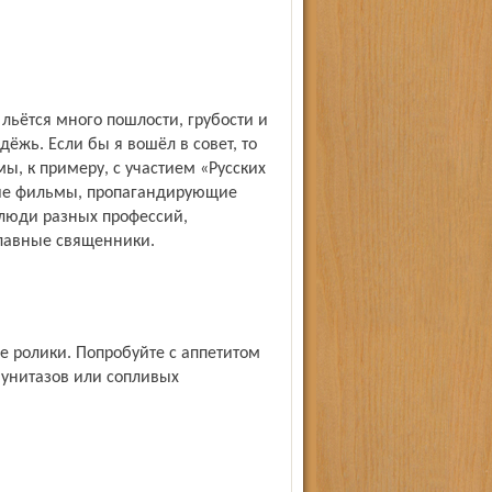
 льётся много пошлости, грубости и
ёжь. Если бы я вошёл в совет, то
, к примеру, с участием «Русских
кие фильмы, пропагандирующие
 люди разных профессий,
славные священники.
 ролики. Попробуйте с аппетитом
 унитазов или сопливых