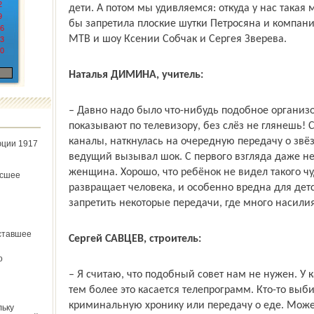
2
дети. А потом мы удивляемся: откуда у нас такая
9
бы запретила плоские шутки Петросяна и компан
6
МТВ и шоу Ксении Собчак и Сергея Зверева.
3
0
Наталья ДИМИНА, учитель:
– Давно надо было что-нибудь подобное организов
показывают по телевизору, без слёз не глянешь!
каналы, наткнулась на очередную передачу о звёз
юции 1917
ведущий вызывал шок. С первого взгляда даже не
женщина. Хорошо, что ребёнок не видел такого ч
ёсшее
развращает человека, и особенно вредна для детс
запретить некоторые передачи, где много насилия
ставшее
Сергей САВЦЕВ, строитель:
о
– Я считаю, что подобный совет нам не нужен. У
тем более это касается телепрограмм. Кто-то выбир
криминальную хронику или передачу о еде. Может
льку