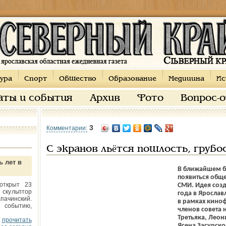
ура
Спорт
Общество
Образование
Медицина
Ис
аты и события
Архив
Фото
Вопрос-
3
Комментарии:
С экранов льётся пошлость, грубо
ь лет в
В ближайшем б
появиться обще
открыт 23
СМИ. Идея соз
 скульптор
года в Ярослав
пачинский.
в рамках кино
 событию,
членов совета 
Третьяка, Леон
прочитать
Яcена Засурско