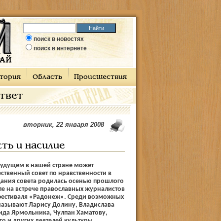
поиск в новостях
поиск в интернете
тория
Область
Происшествия
ответ
вторник, 22 января 2008
сть и насилие
удущем в нашей стране может
ственный совет по нравственности в
дания совета родилась осенью прошлого
ле на встрече православных журналистов
фестиваля «Радонеж». Среди возможных
называют Ларису Долину, Владислава
ида Ярмольника, Чулпан Хаматову,
го и других деятелей культуры.