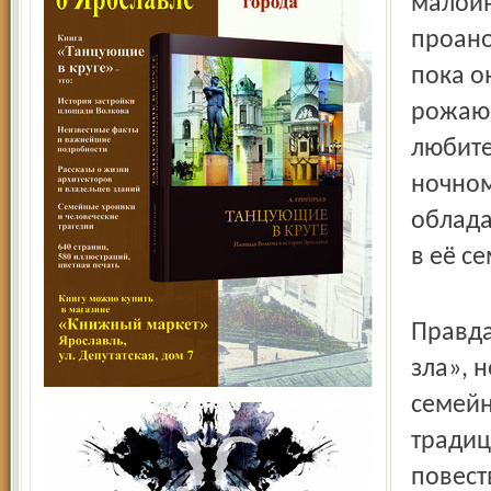
малоин
проано
пока о
рожающ
любите
ночном
облада
в её с
Правда
зла», 
семейн
традиц
повест