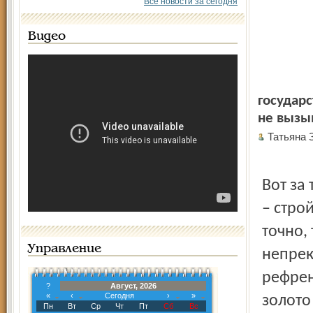
Все новости за сегодня
Видео
государс
не вызыв
Татьяна
Вот за
– строй
точно,
Управление
непрек
рефрен
?
Август, 2026
«
‹
Сегодня
›
»
золото
Пн
Вт
Ср
Чт
Пт
Сб
Вс