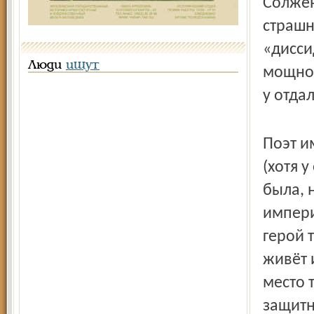
Солжен
страшн
«дисси
Люди
ищут
мощной
у отда
Поэт и
(хотя 
была, 
импери
герой 
живёт 
место 
защитн