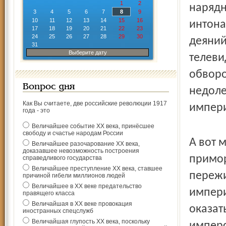
1
2
нарядн
3
4
5
6
7
8
9
10
11
12
13
14
15
16
интона
17
18
19
20
21
22
23
24
25
26
27
28
29
30
деяний
31
Выберите дату
телеви
обворо
Вопрос дня
недоле
Как Вы считаете, две российские революции 1917
импери
года - это
Величайшее событие ХХ века, принёсшее
свободу и счастье народам России
А вот 
Величайшее разочарование ХХ века,
доказавшее невозможность построения
примор
справедливого государства
Величайшее преступление ХХ века, ставшее
пережи
причиной гибели миллионов людей
Величайшее в ХХ веке предательство
импери
правящего класса
Величайшая в ХХ веке провокация
оказат
иностранных спецслужб
Величайшая глупость ХХ века, поскольку