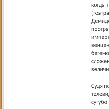
когда-
(театр
Демидо
програ
импера
венцен
бегемо
сложен
величи
Судя п
телеви
сугубо