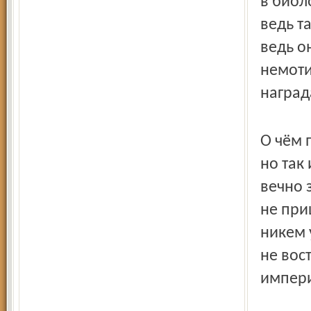
в биол
ведь т
ведь о
немот
наград
О чём 
но так
вечно 
не при
никем 
не вос
импер