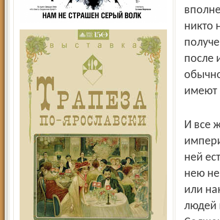
вполне
никто 
получе
после 
обычно
имеют 
И все 
импери
ней ес
нею не
или на
людей 