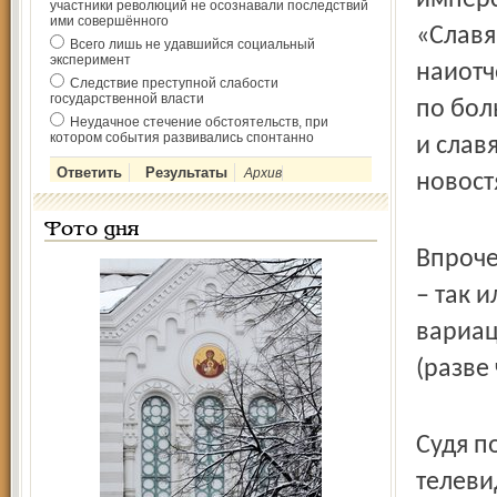
имперс
участники революций не осознавали последствий
ими совершённого
«Славя
Всего лишь не удавшийся социальный
эксперимент
наиотч
Следствие преступной слабости
государственной власти
по бол
Неудачное стечение обстоятельств, при
котором события развивались спонтанно
и слав
Архив
новост
Фото дня
Впроче
– так 
вариац
(разве
Судя п
телеви