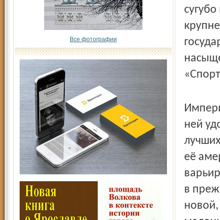
сугубо
крупне
Все фотографии
госуда
насыще
«Спорт
Импери
ней уд
лучших
её аме
варьир
в преж
новой,