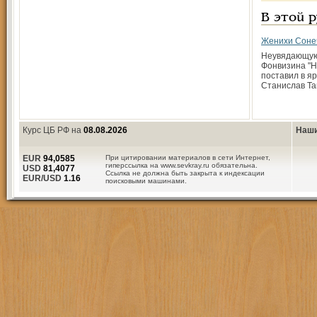
В этой 
Женихи Соне
Неувядающую
Фонвизина "Н
поставил в я
Станислав Та
Курс ЦБ РФ на
08.08.2026
Наши
EUR
94,0585
При цитировании материалов в сети Интернет,
гиперссылка на www.sevkray.ru обязательна.
USD
81,4077
Ссылка не должна быть закрыта к индексации
EUR/USD
1.16
поисковыми машинами.