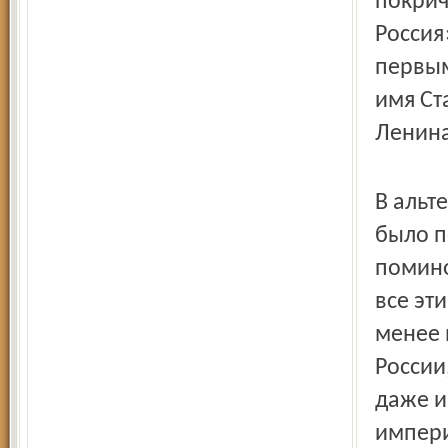
покрич
Россия
первым
имя Ст
Ленин
В альт
было п
помино
все эт
менее 
России
даже и
импер