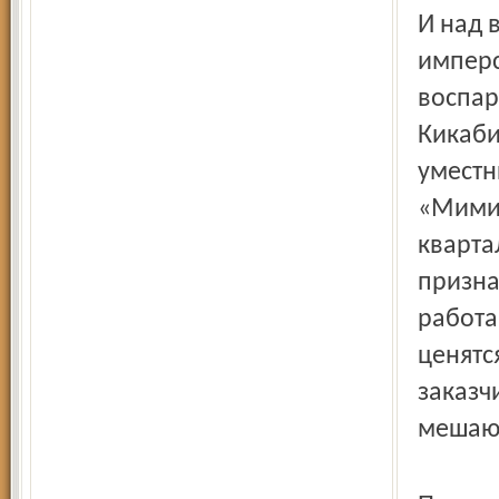
И над 
имперс
воспар
Кикаби
уместн
«Мимин
кварта
призна
работа
ценятс
заказч
мешающ