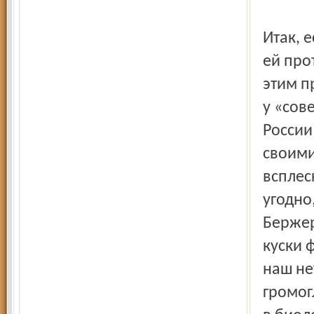
Итак, 
ей про
этим п
у «сов
России
своим
всплес
угодно
Бержер
куски 
наш н
громог