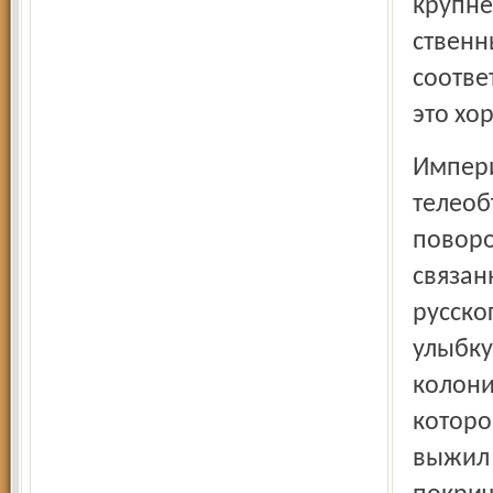
крупне
ственн
соотве
это хо
Импери
телеоб
поворо
связан
русско
улыбку
колони
которо
выжил 