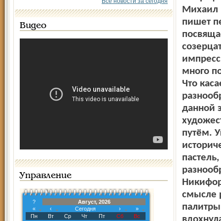
Все новости за сегодня
Михаил 
пишет п
Видео
посвяща
созерца
импресс
много по
Что каса
разнооб
данной 
художес
путём. 
историч
пастель,
разнооб
Управление
Никифор
смысле 
?
Август, 2026
палитры
«
‹
Сегодня
›
»
Пн
Вт
Ср
Чт
Пт
Сб
Вс
вдохнул