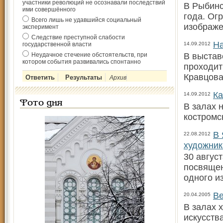
участники революций не осознавали последствий
В Рыбинс
ими совершённого
года. Ог
Всего лишь не удавшийся социальный
изображе
эксперимент
Следствие преступной слабости
На
государственной власти
14.09.2012
Неудачное стечение обстоятельств, при
В выстав
котором события развивались спонтанно
проходит
Кравцов
Архив
Ка
14.09.2012
Фото дня
В залах 
костромс
В 
22.08.2012
художни
30 авгус
посвящен
одного и
Ве
20.04.2005
В залах 
искусств