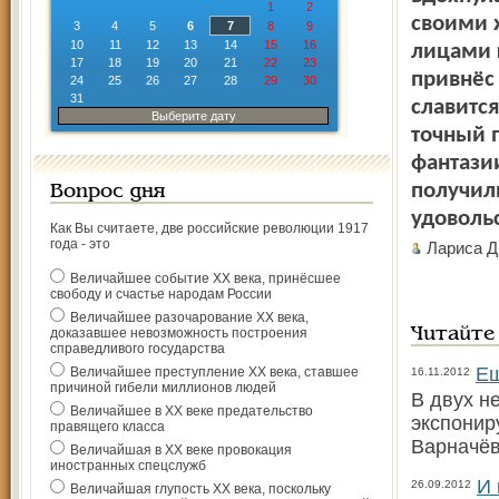
1
2
своими 
3
4
5
6
7
8
9
10
11
12
13
14
15
16
лицами 
17
18
19
20
21
22
23
привнёс
24
25
26
27
28
29
30
31
славитс
Выберите дату
точный 
фантази
получил
Вопрос дня
удовольс
Как Вы считаете, две российские революции 1917
года - это
Лариса 
Величайшее событие ХХ века, принёсшее
свободу и счастье народам России
Величайшее разочарование ХХ века,
доказавшее невозможность построения
Читайте
справедливого государства
Ещ
Величайшее преступление ХХ века, ставшее
16.11.2012
причиной гибели миллионов людей
В двух н
Величайшее в ХХ веке предательство
экспонир
правящего класса
Варначё
Величайшая в ХХ веке провокация
иностранных спецслужб
И 
26.09.2012
Величайшая глупость ХХ века, поскольку