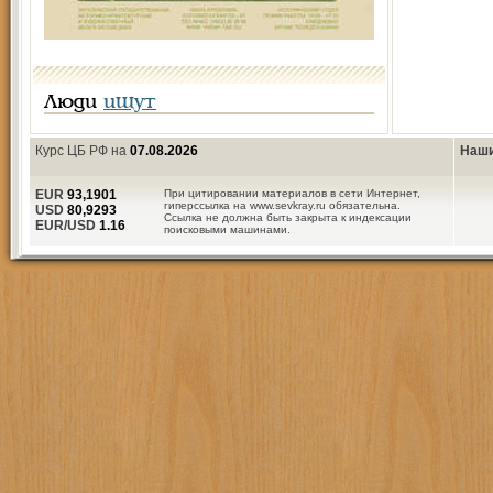
Люди
ищут
Курс ЦБ РФ на
07.08.2026
Наши
EUR
93,1901
При цитировании материалов в сети Интернет,
гиперссылка на www.sevkray.ru обязательна.
USD
80,9293
Ссылка не должна быть закрыта к индексации
EUR/USD
1.16
поисковыми машинами.