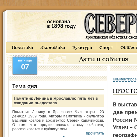
основана
в 1898 году
Политика
Экономика
Культура
Спорт
Общес
Даты и события
пятница
07
Комментиров
Тема дня
ПРОСТО
Памятник Ленина в Ярославле: пять лет в
ожидании пьедестала
В выста
две пре
Памятник Ленину в Ярославле был открыт 23
декабря 1939 года. Авторы памятника - скульптор
России 
Василий Козлов и архитектор Сергей Капачинский.
О том, что предшествовало этому событию,
Углич – 
рассказывается в публикуемом ...
прочитать
географ