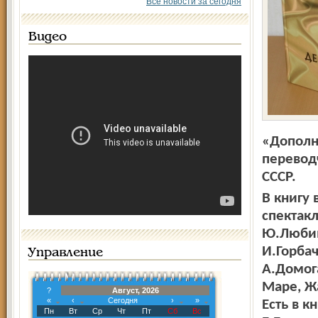
Все новости за сегодня
Видео
«Дополн
переводч
СССР.
В книгу
спектак
Ю.Любим
И.Горбач
Управление
А.Домога
Маре, Ж
?
Август, 2026
«
‹
Сегодня
›
»
Есть в к
Пн
Вт
Ср
Чт
Пт
Сб
Вс