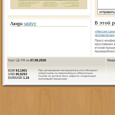
В этой 
Люди
ищут
«Миссия Церк
человеческих
Пресс-конфе
ярославских 
итогам проше
Архиерейског
Курс ЦБ РФ на
07.08.2026
Наши
EUR
93,1901
При цитировании материалов в сети Интернет,
гиперссылка на www.sevkray.ru обязательна.
USD
80,9293
Ссылка не должна быть закрыта к индексации
EUR/USD
1.16
поисковыми машинами.