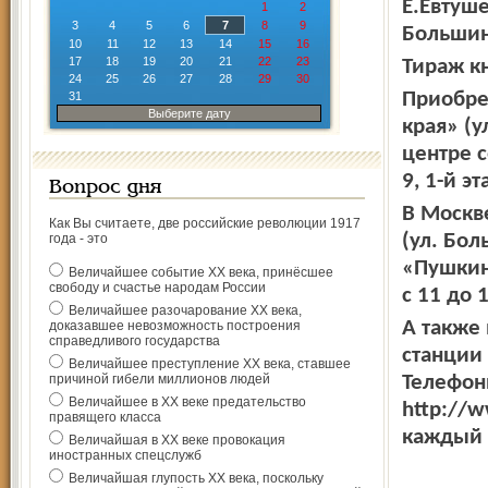
Е.Евтуш
1
2
3
4
5
6
7
8
9
Большин
10
11
12
13
14
15
16
17
18
19
20
21
22
23
Тираж к
24
25
26
27
28
29
30
Приобре
31
Выберите дату
края» (у
центре 
9, 1-й э
Вопрос дня
В Москв
Как Вы считаете, две российские революции 1917
(ул. Бол
года - это
«Пушкин
Величайшее событие ХХ века, принёсшее
свободу и счастье народам России
с 11 до 
Величайшее разочарование ХХ века,
А также 
доказавшее невозможность построения
справедливого государства
станции
Величайшее преступление ХХ века, ставшее
причиной гибели миллионов людей
Телефоны
Величайшее в ХХ веке предательство
http://
правящего класса
каждый д
Величайшая в ХХ веке провокация
иностранных спецслужб
Величайшая глупость ХХ века, поскольку