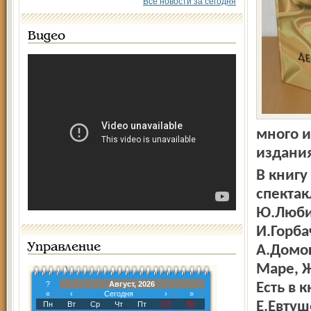
Все новости за сегодня
Видео
много и
издания
В книгу
спектак
Ю.Люби
И.Горба
Управление
А.Домог
Маре, 
?
Август, 2026
Есть в 
«
‹
Сегодня
›
»
Е.Евтуш
Пн
Вт
Ср
Чт
Пт
Сб
Вс