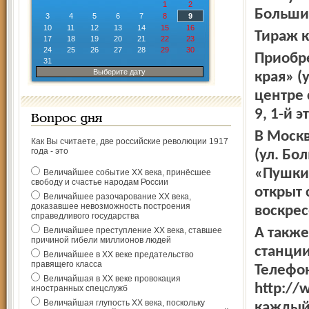
1
2
Большин
3
4
5
6
7
8
9
10
11
12
13
14
15
16
Тираж к
17
18
19
20
21
22
23
24
25
26
27
28
29
30
Приобре
31
Выберите дату
края» (
центре 
9, 1-й э
Вопрос дня
В Москв
Как Вы считаете, две российские революции 1917
года - это
(ул. Бо
«Пушкин
Величайшее событие ХХ века, принёсшее
свободу и счастье народам России
открыт 
Величайшее разочарование ХХ века,
доказавшее невозможность построения
воскрес
справедливого государства
Величайшее преступление ХХ века, ставшее
А также
причиной гибели миллионов людей
станции
Величайшее в ХХ веке предательство
правящего класса
Телефон
Величайшая в ХХ веке провокация
http://
иностранных спецслужб
Величайшая глупость ХХ века, поскольку
каждый 