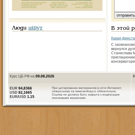
Люди
ищут
В этой 
Какая фиеста
С заокеански
вернулся дуэ
Станислава М
приглашению
консерватор
Курс ЦБ РФ на
09.08.2026
Н
EUR
94,8366
При цитировании материалов в сети Интернет,
гиперссылка на www.sevkray.ru обязательна.
USD
82,1665
Ссылка не должна быть закрыта к индексации
EUR/USD
1.15
поисковыми машинами.