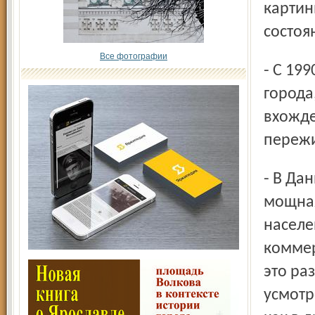
картин
состоя
Все фотографии
- С 1990 года вы во главе местного самоуправления
города,
вхожде
пережи
- В Данилове до 1990 года были очень сильный горторг,
мощная
населе
коммер
это раз
усмотр