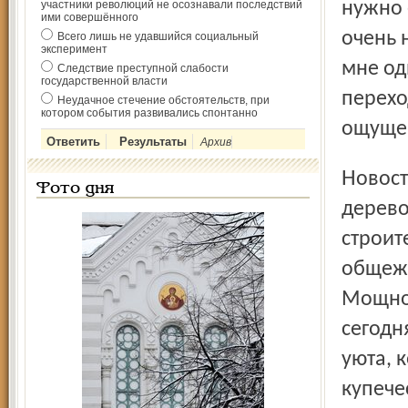
участники революций не осознавали последствий
нужно 
ими совершённого
очень 
Всего лишь не удавшийся социальный
эксперимент
мне од
Следствие преступной слабости
государственной власти
перехо
Неудачное стечение обстоятельств, при
котором события развивались спонтанно
ощущен
Архив
Новостроек в городе было немного. Завод
Фото дня
дерево
строит
общежи
Мощнос
сегодн
уюта, 
купечес