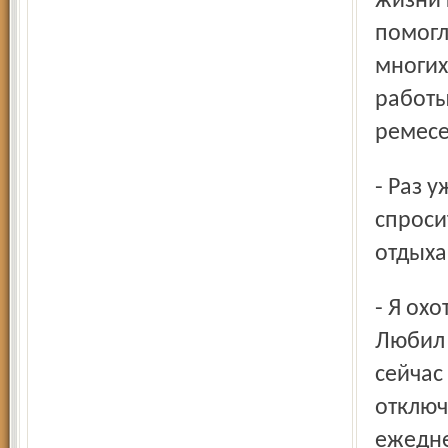
жизни 
помогл
многих
работы
ремесе
- Раз уж речь зашла об интересах и увлечениях, уместно
спроси
отдыха
- Я охотник. Охота - это страсть, которая у меня с детства.
Любил 
сейчас
отключ
ежедне