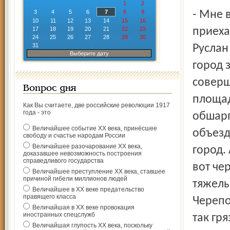
1
2
- Мне вспоминается, что в то время, когда я впервые
3
4
5
6
7
8
9
10
11
12
13
14
15
16
17
18
19
20
21
22
23
приеха
24
25
26
27
28
29
30
31
Руслан
Выберите дату
город 
соверш
Вопрос дня
площад
Как Вы считаете, две российские революции 1917
года - это
обшар
Величайшее событие ХХ века, принёсшее
объезд
свободу и счастье народам России
Величайшее разочарование ХХ века,
город.
доказавшее невозможность построения
справедливого государства
вот че
Величайшее преступление ХХ века, ставшее
причиной гибели миллионов людей
тяжелы
Величайшее в ХХ веке предательство
правящего класса
Черепо
Величайшая в ХХ веке провокация
иностранных спецслужб
так гр
Величайшая глупость ХХ века, поскольку