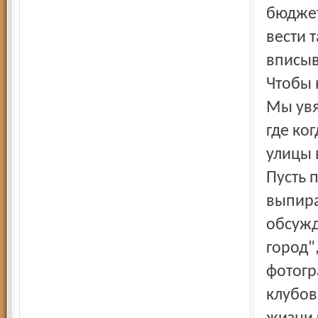
бюджет
вести 
вписыв
Чтобы 
Мы увя
где ко
улицы 
Пусть 
выпира
обсужд
город"
фотогр
клубов