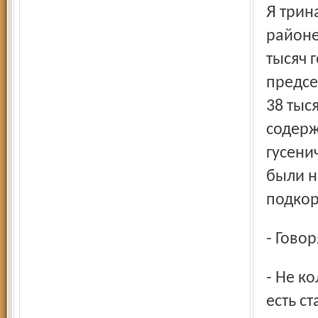
Я тринадцать лет занимался дорожным строительством в
районе
тысяч 
предсе
38 тыс
содерж
гусени
были н
подкор
- Гово
- Не коллекция, всего три. Есть нарезной карабин "Лось",
есть с