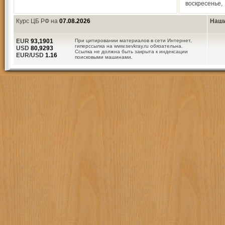
воскресенье,
Курс ЦБ РФ на
07.08.2026
Наши
EUR
93,1901
При цитировании материалов в сети Интернет,
гиперссылка на www.sevkray.ru обязательна.
USD
80,9293
Ссылка не должна быть закрыта к индексации
EUR/USD
1.16
поисковыми машинами.