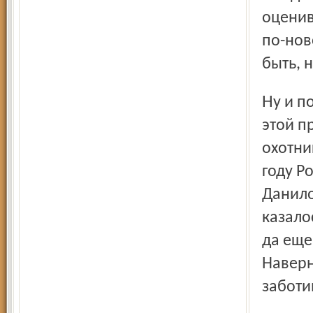
оценив
по-нов
быть, 
Ну и потом охота - это способ познать природу и себя в
этой п
охотни
году Р
Данило
казало
да еще
Наверн
заботи