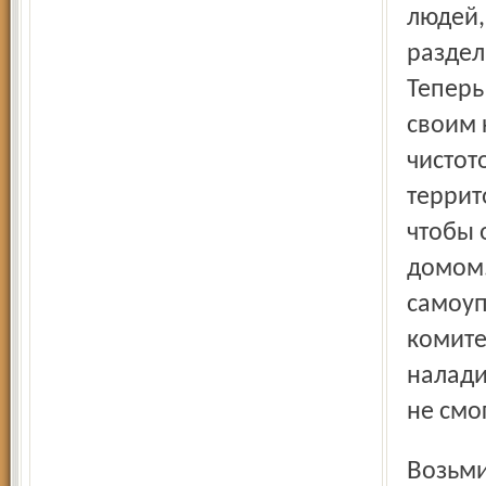
людей,
раздел
Теперь
своим 
чистот
террит
чтобы 
домом.
самоуп
комите
налади
не смо
Возьмите программу "Жилье". На нее даже не надо