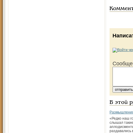
Коммен
Написа
Сообще
В этой 
Размышления
«Редко наш г
слышал таки
аплодисменты
раздавались 