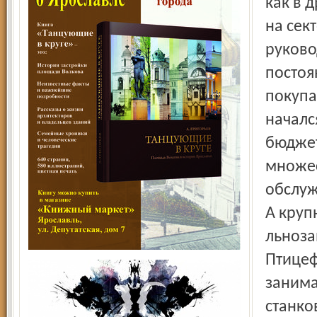
как в 
на сек
руково
постоя
покупа
началс
бюджет
множес
обслуж
А круп
льноза
Птицеф
занима
станко