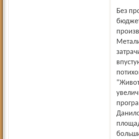
Без программы, тем более при наших скромных
бюджет
произв
Метали
затрач
впусту
потихо
"Живот
увелич
програ
Данило
площад
больши