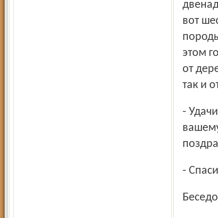
двенад
вот ше
породы
этом г
от дер
так и 
- Удачи вам во всем. Интересного и веселого праздника
вашему
поздра
- Спас
Бесед