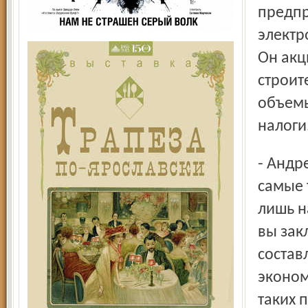
предпр
электр
Он акц
строит
объемы
налоги
- Андрей Владимирович, удивительно еще вот что. В
самые 
лишь н
вы зак
состав
эконом
таких 