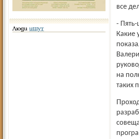
все де
- Пять-шесть лет назад многие посмеивались над этим.
Люди
ищут
Какие 
показа
Валери
руково
на полк
таких 
Проходит год, и губернатор, узнав, что такая программа
разраб
совеща
програ