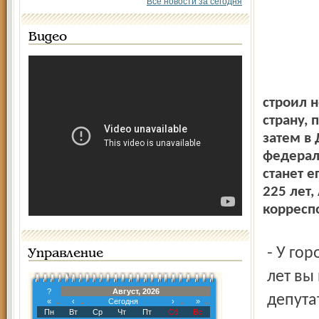
Все новости за сегодня
Видео
строил 
страну, 
затем в
федерал
станет е
225 лет
корресп
- У города юбилей, а у вас, можно сказать, два. Тридцать
Управление
лет вы
?
Август, 2026
депута
«
‹
Сегодня
›
»
Пн
Вт
Ср
Чт
Пт
Сб
Вс