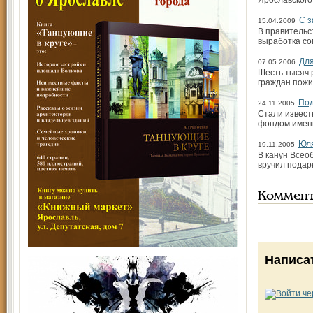
Ярославского
С з
15.04.2009
В правительс
выработка со
Для
07.05.2006
Шесть тысяч 
граждан пожи
Под
24.11.2005
Стали извест
фондом имени
Юля
19.11.2005
В канун Всео
вручил подар
Коммен
Написа