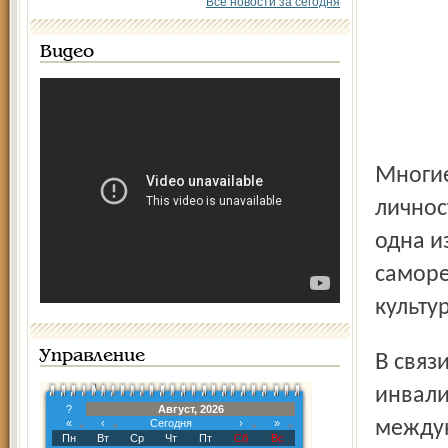
Все новости за сегодня
Видео
Многие из этих людей _ одаренные и талантливые
личнос
одна и
саморе
культу
Управление
В связи с этим в 1996 году Всероссийским обществом
инвали
?
Август, 2026
«
‹
Сегодня
›
»
междун
Пн
Вт
Ср
Чт
Пт
Сб
Вс