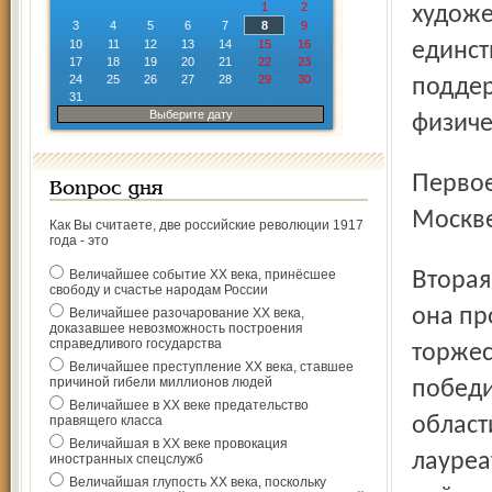
1
2
художе
3
4
5
6
7
8
9
10
11
12
13
14
15
16
единст
17
18
19
20
21
22
23
24
25
26
27
28
29
30
поддер
31
Выберите дату
физиче
Первое вручение премии состоялось 27 мая 2000 года в
Вопрос дня
Москве
Как Вы считаете, две российские революции 1917
года - это
Величайшее событие ХХ века, принёсшее
Вторая церемония вручения намечена на 15 мая 2002 г.,
свободу и счастье народам России
она пр
Величайшее разочарование ХХ века,
доказавшее невозможность построения
справедливого государства
торжес
Величайшее преступление ХХ века, ставшее
причиной гибели миллионов людей
победи
Величайшее в ХХ веке предательство
правящего класса
област
Величайшая в ХХ веке провокация
лауреа
иностранных спецслужб
Величайшая глупость ХХ века, поскольку