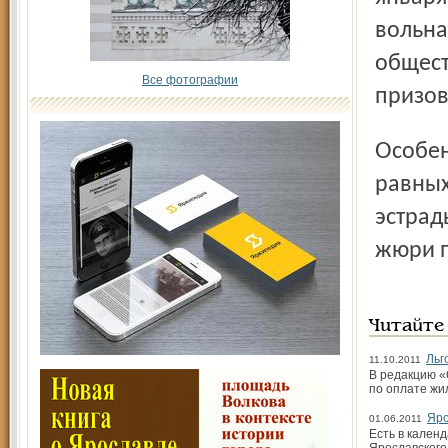
вольна
общест
Все фотографии
призов
Особенность этого концерта в том, что на сцене на
равных
эстрад
жюри 
Читайте
Льг
11.10.2011
В редакцию «
по оплате жи
Яро
01.06.2011
Есть в кален