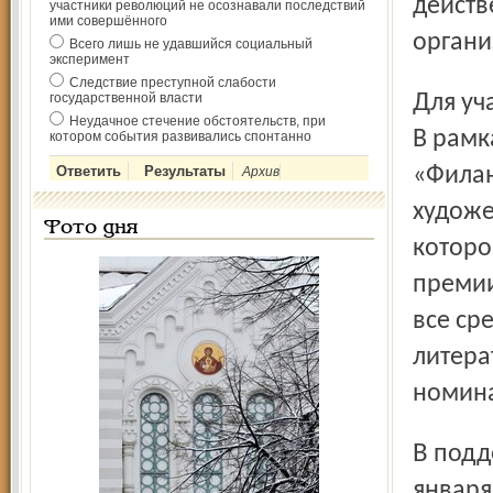
действ
участники революций не осознавали последствий
ими совершённого
органи
Всего лишь не удавшийся социальный
эксперимент
Следствие преступной слабости
Для участия в конкурсе прислано 1520 заявок из 20 стран.
государственной власти
Неудачное стечение обстоятельств, при
В рамк
котором события развивались спонтанно
«Филан
Архив
художе
Фото дня
которо
премии
все ср
литера
номина
В поддержку международной премии «Филантроп» 29
января