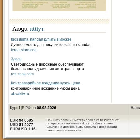
Люди
ищут
Iqos iluma standart купить в москве
Лучшее место для покупки iqos iluma standart
terea-store.com
Здесь
Светодиодные дорожные обеспечивают
безопасность движения автотранспорта
ros-znak.com
Контраварийное вождение курсы цена
контраварийное вождение курсы цена
abvaktiv.ru
Курс ЦБ РФ на
08.08.2026
Наши
EUR
94,0585
При цитировании материалов в сети Интернет,
гиперссылка на www.sevkray.ru обязательна.
USD
81,4077
Ссылка не должна быть закрыта к индексации
EUR/USD
1.16
поисковыми машинами.