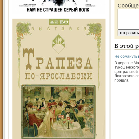
Сообще
В этой 
Не обмануть
В деревне Мо
Туношенского
центральной 
Лютовского с
прошла