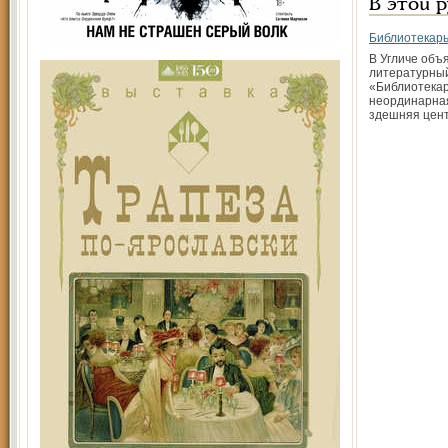
В этой 
Библиотекарь
В Угличе объ
литературный
«Библиотекар
неординарная
здешняя цен