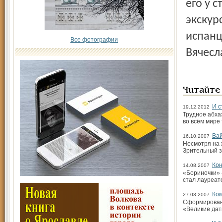
его у 
экскур
испанц
Все фотографии
Вячесл
Читайте
И с
19.12.2012
Трудное абха
во всём мире
Вай
16.10.2007
Несмотря на 
Зрительный з
Кон
14.08.2007
«Бориночки» –
стал лау­реа
Ко
27.03.2007
Сформирована
«Великие дат