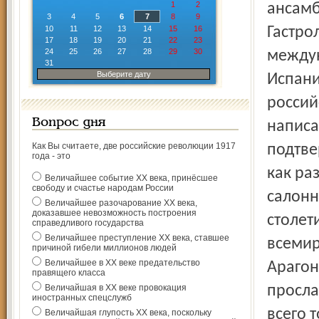
1
2
ансамб
3
4
5
6
7
8
9
10
11
12
13
14
15
16
Гастро
17
18
19
20
21
22
23
24
25
26
27
28
29
30
междун
31
Выберите дату
Испани
россий
Вопрос дня
написа
Как Вы считаете, две российские революции 1917
подтве
года - это
как раз
Величайшее событие ХХ века, принёсшее
свободу и счастье народам России
салонн
Величайшее разочарование ХХ века,
доказавшее невозможность построения
столет
справедливого государства
Величайшее преступление ХХ века, ставшее
всемир
причиной гибели миллионов людей
Величайшее в ХХ веке предательство
Арагон
правящего класса
Величайшая в ХХ веке провокация
просла
иностранных спецслужб
всего 
Величайшая глупость ХХ века, поскольку