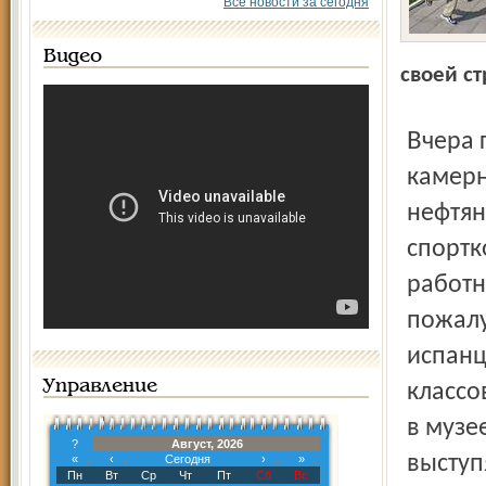
Все новости за сегодня
Видео
своей ст
Вчера гости встретились с ансамблем «Молодость» и
камерн
нефтян
спортк
работн
пожалу
испанц
Управление
классо
в музе
?
Август, 2026
выступ
«
‹
Сегодня
›
»
Пн
Вт
Ср
Чт
Пт
Сб
Вс