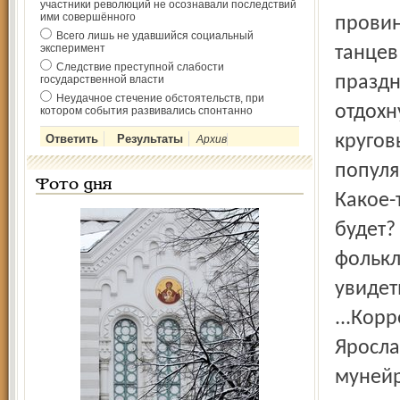
участники революций не осознавали последствий
ими совершённого
провин
Всего лишь не удавшийся социальный
эксперимент
танцев
Следствие преступной слабости
праздн
государственной власти
Неудачное стечение обстоятельств, при
отдохн
котором события развивались спонтанно
кругов
Архив
популя
Фото дня
Какое-
будет?
фолькл
увидет
...Кор
Яросла
мунейр