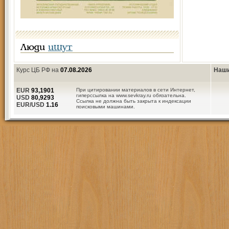
Люди
ищут
Курс ЦБ РФ на
07.08.2026
Наши
EUR
93,1901
При цитировании материалов в сети Интернет,
гиперссылка на www.sevkray.ru обязательна.
USD
80,9293
Ссылка не должна быть закрыта к индексации
EUR/USD
1.16
поисковыми машинами.