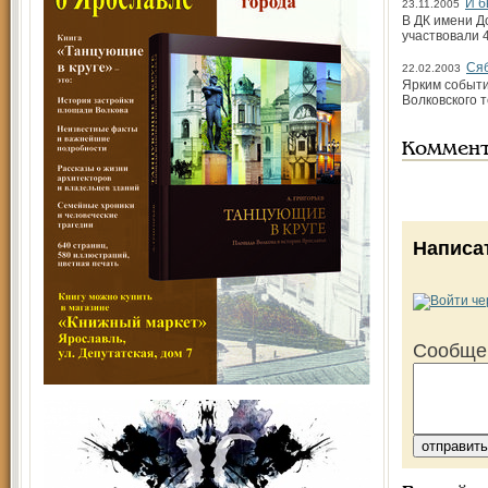
И б
23.11.2005
В ДК имени Д
участвовали 
Сяб
22.02.2003
Ярким событи
Волковского 
Коммен
Написа
Сообще