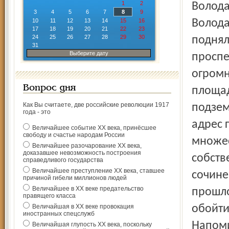
1
2
Волода
3
4
5
6
7
8
9
10
11
12
13
14
15
16
Волода
17
18
19
20
21
22
23
24
25
26
27
28
29
30
поднял
31
Выберите дату
проспе
огромн
Вопрос дня
площад
Как Вы считаете, две российские революции 1917
подзем
года - это
адрес 
Величайшее событие ХХ века, принёсшее
свободу и счастье народам России
множес
Величайшее разочарование ХХ века,
доказавшее невозможность построения
собств
справедливого государства
Величайшее преступление ХХ века, ставшее
сочине
причиной гибели миллионов людей
Величайшее в ХХ веке предательство
прошло
правящего класса
Величайшая в ХХ веке провокация
обойти
иностранных спецслужб
Напоми
Величайшая глупость ХХ века, поскольку