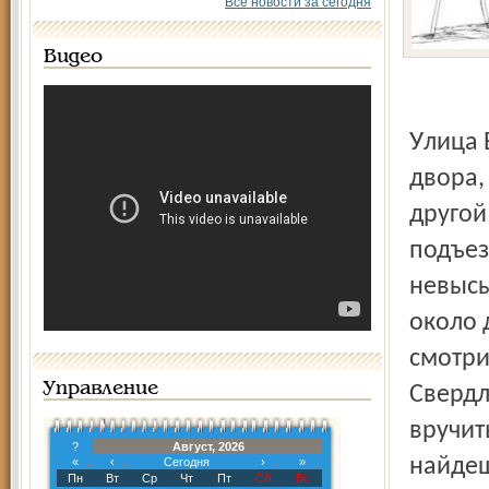
Все новости за сегодня
Видео
Улица Володарского, дом № 53 – входы в подъезды со
двора,
другой
подъез
невысы
около 
смотри
Управление
Свердл
вручит
?
Август, 2026
найдеш
«
‹
Сегодня
›
»
Пн
Вт
Ср
Чт
Пт
Сб
Вс