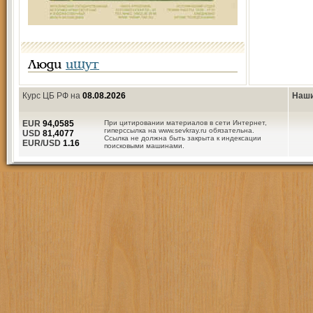
Люди
ищут
Курс ЦБ РФ на
08.08.2026
Наши
EUR
94,0585
При цитировании материалов в сети Интернет,
гиперссылка на www.sevkray.ru обязательна.
USD
81,4077
Ссылка не должна быть закрыта к индексации
EUR/USD
1.16
поисковыми машинами.