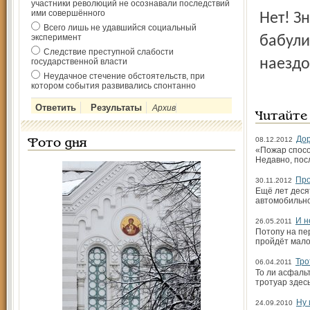
участники революций не осознавали последствий
ими совершённого
Нет! Зн
Всего лишь не удавшийся социальный
эксперимент
бабули
Следствие преступной слабости
наездо
государственной власти
Неудачное стечение обстоятельств, при
котором события развивались спонтанно
Архив
Читайте
Дор
08.12.2012
Фото дня
«Пожар спосо
Недавно, пос
Про
30.11.2012
Ещё лет деся
автомобильно
И н
26.05.2011
Потопу на пе
пройдёт мало
Тро
06.04.2011
То ли асфаль
тротуар здес
Ну 
24.09.2010