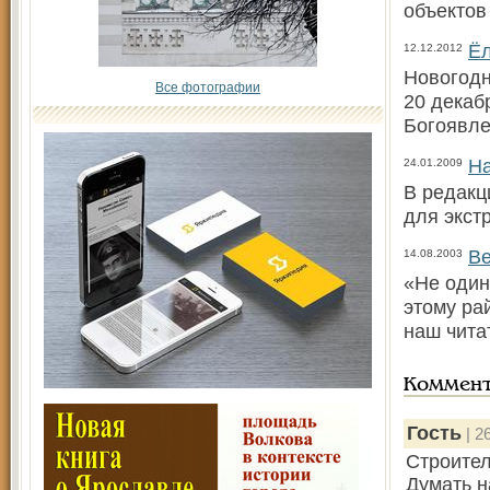
объектов
Ёл
12.12.2012
Новогодн
Все фотографии
20 декаб
Богоявле
На
24.01.2009
В редакц
для экст
Ве
14.08.2003
«Не один
этому ра
наш чита
Коммен
Гость
| 2
Строител
Думать н