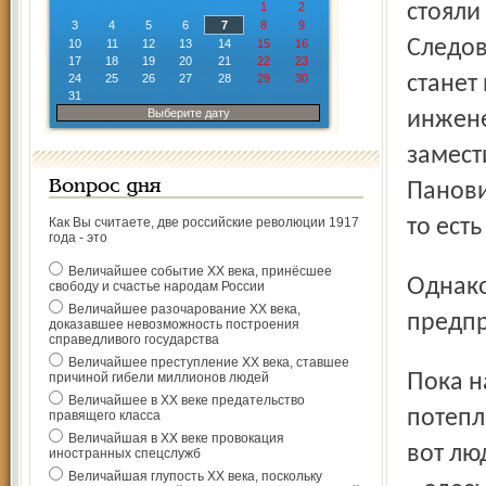
1
2
стояли
3
4
5
6
7
8
9
Следов
10
11
12
13
14
15
16
17
18
19
20
21
22
23
24
25
26
27
28
29
30
станет
31
Выберите дату
инжене
замест
Вопрос дня
Панови
Как Вы считаете, две российские революции 1917
то есть
года - это
Величайшее событие ХХ века, принёсшее
Однако неудобно, уважаемый РиОГС, надо бы что-то
свободу и счастье народам России
Величайшее разочарование ХХ века,
предпр
доказавшее невозможность построения
справедливого государства
Величайшее преступление ХХ века, ставшее
Пока надеяться, видимо, остаётся лишь на то, что скоро
причиной гибели миллионов людей
Величайшее в ХХ веке предательство
потепл
правящего класса
Величайшая в ХХ веке провокация
вот лю
иностранных спецслужб
Величайшая глупость ХХ века, поскольку