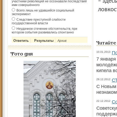
– здес
участники революций не осознавали последствий
ими совершённого
ловкост
Всего лишь не удавшийся социальный
эксперимент
Следствие преступной слабости
государственной власти
Неудачное стечение обстоятельств, при
котором события развивались спонтанно
Архив
Читайте
По
10.01.2013
Фото дня
7 января
молодёжи
кипела в
С
29.12.2012
С Новым 
незнаком
Со
22.12.2012
Советску
поддержа