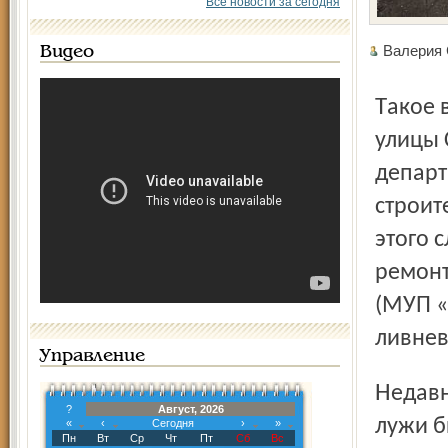
Все новости за сегодня
Валери
Видео
Такое вот тяжкое наследие осталось после реконструкции
улицы 
департ
строит
этого 
ремонт
(МУП «
ливнев
Управление
Недавно после очередного майского ливня тут возле
?
Август, 2026
лужи б
«
‹
Сегодня
›
»
Пн
Вт
Ср
Чт
Пт
Сб
Вс