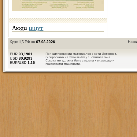
Люди
ищут
Курс ЦБ РФ на
07.08.2026
Наши
EUR
93,1901
При цитировании материалов в сети Интернет,
гиперссылка на www.sevkray.ru обязательна.
USD
80,9293
Ссылка не должна быть закрыта к индексации
EUR/USD
1.16
поисковыми машинами.