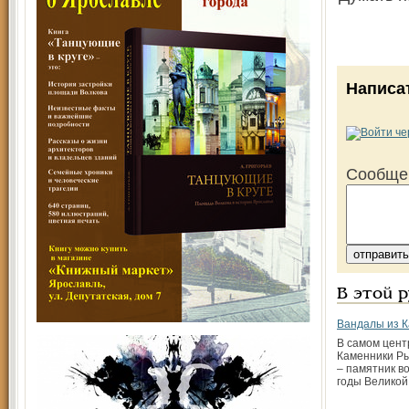
Написа
Сообще
В этой 
Вандалы из 
В самом цент
Каменники Ры
– памятник в
годы Великой