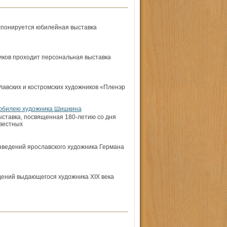
спонируется юбилейная выставка
иков проходит персональная выставка
лавских и костромских художников «Пленэр
 юбилею художника Шишкина
ыставка, посвященная 180-летию со дня
вестных
зведений ярославского художника Германа
дений выдающегося художника XIX века