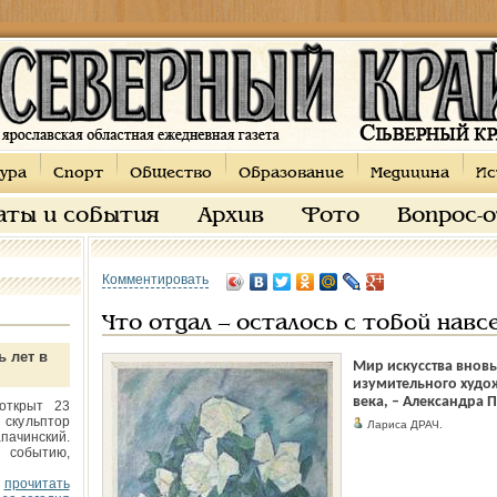
ура
Спорт
Общество
Образование
Медицина
Ис
аты и события
Архив
Фото
Вопрос-
Комментировать
Что отдал – осталось с тобой навс
ь лет в
Мир искусства вновь
изумительного худож
века, – Александра 
открыт 23
 скульптор
Лариса ДРАЧ.
пачинский.
 событию,
прочитать