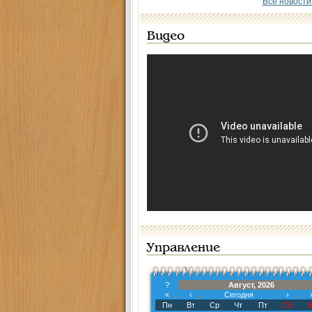
Все новости
Видео
Управление
?
Август, 2026
«
‹
Сегодня
›
Пн
Вт
Ср
Чт
Пт
Сб
В