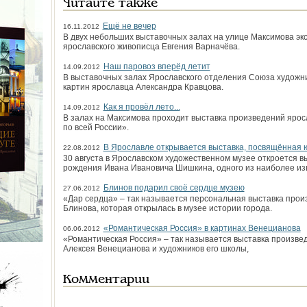
Читайте также
Ещё не вечер
16.11.2012
В двух небольших выставочных залах на улице Максимова эк
ярославского живописца Евгения Варначёва.
Наш паровоз вперёд летит
14.09.2012
В выставочных залах Ярославского отделения Союза художн
картин ярославца Александра Кравцова.
Как я провёл лето...
14.09.2012
В залах на Максимова проходит выставка произведений ярос
по всей России».
В Ярославле открывается выставка, посвящённая
22.08.2012
30 августа в Ярославском художественном музее откроется в
рождения Ивана Ивановича Шишкина, одного из наиболее из
Блинов подарил своё сердце музею
27.06.2012
«Дар сердца» – так называется персональная выставка прои
Блинова, которая открылась в музее истории города.
«Романтическая Россия» в картинах Венецианова
06.06.2012
«Романтическая Россия» – так называется выставка произве
Алексея Венецианова и художников его школы,
Комментарии