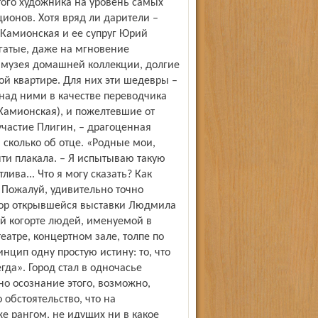
того художника на уровень самых
ионов. Хотя вряд ли дарители –
Камионская и ее супруг Юрий
гатые, даже на мгновение
 музея домашней коллекции, долгие
й квартире. Для них эти шедевры –
(над ними в качестве переводчика
Камионская), и пожелтевшие от
участие Плигин, – драгоценная
, сколько об отце. «Родные мои,
ти плакала. – Я испытываю такую
ива... Что я могу сказать? Как
» Пожалуй, удивительно точно
атор открывшейся выставки Людмила
й когорте людей, именуемой в
атре, концертном зале, толпе по
нцип одну простую истину: то, что
егда». Город стал в одночасье
о осознание этого, возможно,
 обстоятельство, что на
е рангом, не идущих ни в какое