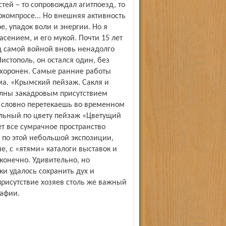
ей – то сопровождал агитпоезд, то
ркомпросе... Но внешняя активность
е, упадок воли и энергии. Но я
асением, и его мукой. Почти 15 лет
д самой войной вновь ненадолго
истополь, он остался один, без
похоронен. Самые ранние работы
а. «Крымский пейзаж. Сакля и
полны закадровым присутствием
, словно перетекаешь во временном
льный по цвету пейзаж «Цветущий
т все сумрачное пространство
 по этой небольшой экспозиции,
е, с «ятями» каталоги выставок и
конечно. Удивительно, но
и удалось сохранить дух и
рисутствие хозяев столь же важный
рафии.