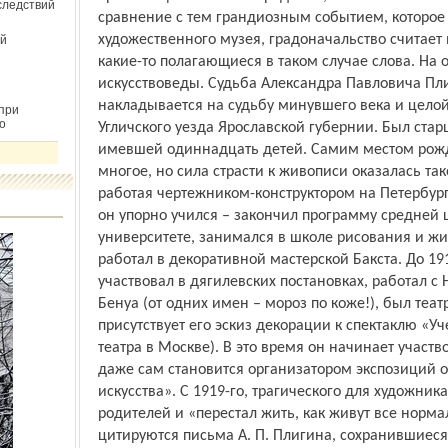
следствий
сравнение с тем грандиозным событием, которое 
художественного музея, градоначальство считает
й
какие-то полагающиеся в таком случае слова. На
искусствоведы. Судьба Александра Павловича П
накладывается на судьбу минувшего века и целой
при
о
Угличского уезда Ярославской губернии. Был ста
имевшей одиннадцать детей. Самим местом рожд
многое, но сила страсти к живописи оказалась так
работая чертежником-конструктором на Петербур
он упорно учился – закончил программу средней 
университете, занимался в школе рисования и жи
работал в декоративной мастерской Бакста. До 1
участвовал в дягилевских постановках, работал 
Бенуа (от одних имен – мороз по коже!), был те
присутствует его эскиз декорации к спектаклю «У
театра в Москве). В это время он начинает участ
даже сам становится организатором экспозиций 
искусства». С 1919-го, трагического для художника
родителей и «перестал жить, как живут все норм
цитируются письма А. П. Плигина, сохранившиеся 