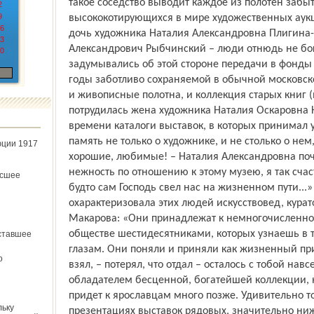
такое соседство выводит каждое из полотен забы
2
9
высококотирующихся в мире художественных аукц
6
дочь художника Наталия Александровна Плигина-
3
Александрович Рыбчинский – люди отнюдь не бо
0
задумывались об этой стороне передачи в фонды
годы заботливо сохраняемой в обычной московско
и живописные полотна, и коллекция старых книг 
потрудилась жена художника Наталия Оскаровна 
времени каталоги выставок, в которых принимал 
память не только о художнике, и не столько о нем
юции 1917
хорошие, любимые! – Наталия Александровна поч
нежность по отношению к этому музею, я так счастл
ёсшее
будто сам Господь свел нас на жизненном пути...
охарактеризовала этих людей искусствовед, кур
Макарова: «Они принадлежат к немногочисленно
обществе шестидесятниками, которых узнаешь в те
ставшее
глазам. Они поняли и приняли как жизненный при
о
взял, – потерял, что отдал – осталось с тобой навс
обладателем бесценной, богатейшей коллекции, н
придет к ярославцам много позже. Удивительно то
льку
презентациях выставок рядовых, значительно ниж