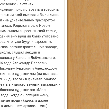
состоялось в стенах
 нужным присутствовать и говорить
 открытии этой выставки были лишь
лигина удивительным трафаретом
 эпохи. Родился в селе Новом
ршим сыном в крестьянской семье,
ения ему вряд ли было уготовано
ова, что, уже будучи взрослым,
гском вагоностроительном заводе,
школы, слушал лекции в
вописи у Бакста и Добужинского,
916 года Александр Павлович
с Николаем Рерихом и Александром
атральным художником (на выставке
ченик дьявола» в филиале Малого
вовать в художественных выставках и
общества художников «Мир
 года, когда он потерял жену,
альные люди» (здесь и далее
в домашнем архиве. – Авт.),