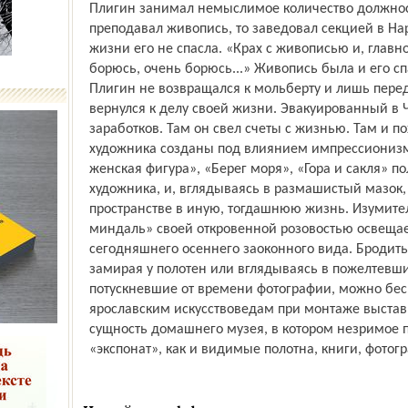
Плигин занимал немыслимое количество должност
преподавал живопись, то заведовал секцией в На
жизни его не спасла. «Крах с живописью и, главно
борюсь, очень борюсь...» Живопись была и его сп
Плигин не возвращался к мольберту и лишь пере
вернулся к делу своей жизни. Эвакуированный в Ч
заработков. Там он свел счеты с жизнью. Там и 
художника созданы под влиянием импрессионизм
женская фигура», «Берег моря», «Гора и сакля» 
художника, и, вглядываясь в размашистый мазок
пространстве в иную, тогдашнюю жизнь. Изумите
миндаль» своей откровенной розовостью освещае
сегодняшнего осеннего заоконного вида. Бродить
замирая у полотен или вглядываясь в пожелтевши
потускневшие от времени фотографии, можно бес
ярославским искусствоведам при монтаже выставк
сущность домашнего музея, в котором незримое п
«экспонат», как и видимые полотна, книги, фотог