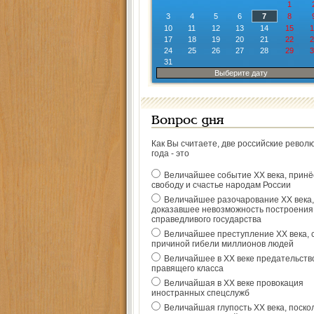
1
3
4
5
6
7
8
10
11
12
13
14
15
1
17
18
19
20
21
22
2
24
25
26
27
28
29
3
31
Выберите дату
Вопрос дня
Как Вы считаете, две российские револ
года - это
Величайшее событие ХХ века, прин
свободу и счастье народам России
Величайшее разочарование ХХ века,
доказавшее невозможность построения
справедливого государства
Величайшее преступление ХХ века, 
причиной гибели миллионов людей
Величайшее в ХХ веке предательств
правящего класса
Величайшая в ХХ веке провокация
иностранных спецслужб
Величайшая глупость ХХ века, поско