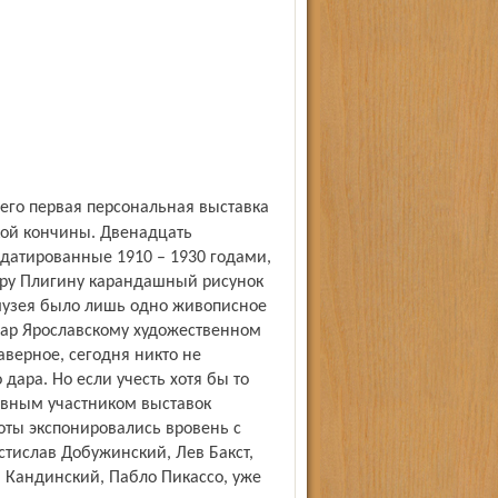
ской кончины. Двенадцать
 датированные 1910 – 1930 годами,
дру Плигину карандашный рисунок
 музея было лишь одно живописное
дар Ярославскому художественном
верное, сегодня никто не
дара. Но если учесть хотя бы то
тивным участником выставок
боты экспонировались вровень с
стислав Добужинский, Лев Бакст,
 Кандинский, Пабло Пикассо, уже