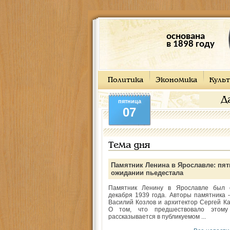
основана
в 1898 году
Политика
Экономика
Культ
Д
пятница
07
Тема дня
Памятник Ленина в Ярославле: пят
ожидании пьедестала
Памятник Ленину в Ярославле был 
декабря 1939 года. Авторы памятника -
Василий Козлов и архитектор Сергей Ка
О том, что предшествовало этому
рассказывается в публикуемом ...