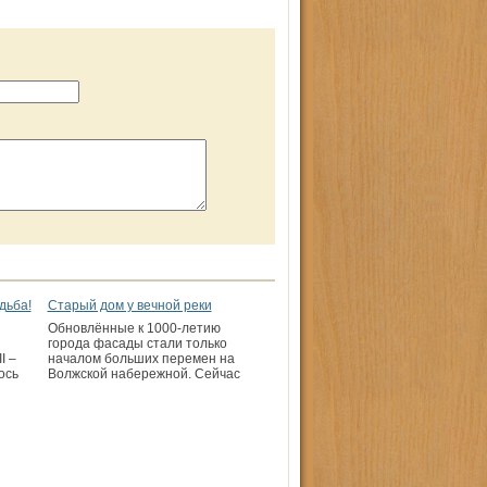
дьба!
Старый дом у вечной реки
Обновлённые к 1000-летию
города фасады стали только
I –
началом больших перемен на
ось
Волжской набережной. Сейчас