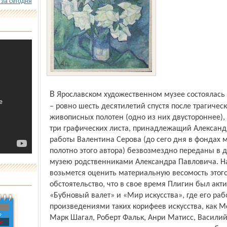
 за сегодня
В Ярославском художественном музее состоялась его первая персональная выставка
– ровно шесть десятилетий спустя после трагиче
живописных полотен (одно из них двустороннее),
три графических листа, принадлежащий Алексан
работы Валентина Серова (до сего дня в фондах
полотно этого автора) безвозмездно переданы в 
музею родственниками Александра Павловича. На
возьмется оценить материальную весомость этого 
обстоятельство, что в свое время Плигин был ак
«Бубновый валет» и «Мир искусства», где его ра
произведениями таких корифеев искусства, как М
»
Марк Шагал, Роберт Фальк, Анри Матисс, Василий
с