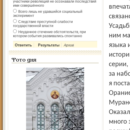
участники революций не осознавали последствий
ими совершённого
впечат
Всего лишь не удавшийся социальный
связан
эксперимент
Следствие преступной слабости
Усадьб
государственной власти
Неудачное стечение обстоятельств, при
ним ма
котором события развивались спонтанно
языка 
Архив
истори
Фото дня
серии,
за наб
я пост
Орание
Мурано
Оказал
много 