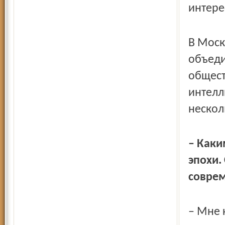
интере
В Моск
объеди
общест
интелл
нескол
– Каки
эпохи.
соврем
– Мне 