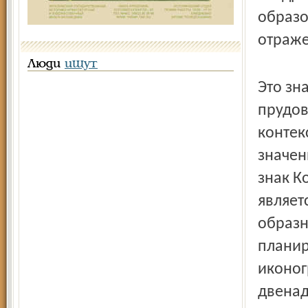
образо
отраже
Люди
ищут
Это зн
прудов
контек
значен
знак К
являет
образн
планир
иконог
двенад