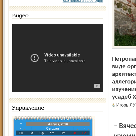
Все новости за сегодня
Видео
Петропа
виде ор
архитек
аллегор
изучени
усадеб XV
Игорь Л
Управление
?
Август, 2026
– Вяче
«
‹
Сегодня
›
»
Пн
Вт
Ср
Чт
Пт
Сб
Вс