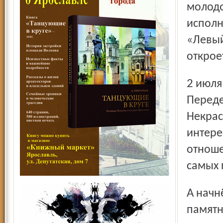
молодо
исполн
«Левый
открое
2 июля в Большом усадебном доме – совместную с
Переде
Некрас
интере
отноше
самых 
А начнётся День поэзии открытием на усадебном дворе
памятн