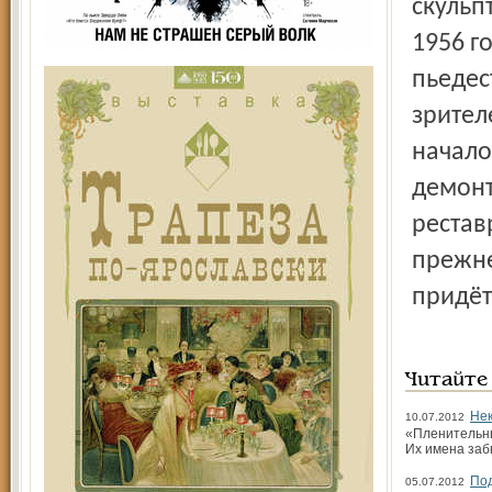
скульп
1956 г
пьедес
зрител
начало
демонт
рестав
прежнее
придёт
Читайте
Нек
10.07.2012
«Пленительны
Их имена заб
Под
05.07.2012