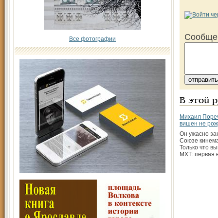
Сообще
Все фотографии
В этой 
Михаил Пореч
вишен не ро
Он ужасно за
Союзе кинема
Только что в
МХТ: первая 