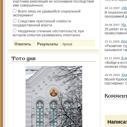
участники революций не осознавали последствий
ими совершённого
«Ма
26.12.2007
Всего лишь не удавшийся социальный
В пошехонско
эксперимент
программой д
Следствие преступной слабости
На 
государственной власти
29.08.2007
35 ребят из 
Неудачное стечение обстоятельств, при
православной
котором события развивались спонтанно
Дор
15.11.2006
Архив
«Развитие ту
назывался «к
В и
Фото дня
03.12.2004
«Войди в ист
начиная сбор
Хра
29.05.2003
Музей Курбск
сертификат. 
Коммен
Написа