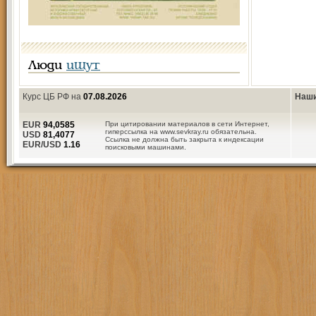
Люди
ищут
Курс ЦБ РФ на
07.08.2026
Наши
EUR
94,0585
При цитировании материалов в сети Интернет,
гиперссылка на www.sevkray.ru обязательна.
USD
81,4077
Ссылка не должна быть закрыта к индексации
EUR/USD
1.16
поисковыми машинами.