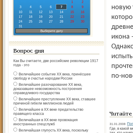
1
2
новую 
3
4
5
6
7
8
9
10
11
12
13
14
15
16
которо
17
18
19
20
21
22
23
24
25
26
27
28
29
30
древне
31
Выберите дату
икона 
Однако
Вопрос дня
испыты
Как Вы считаете, две российские революции 1917
прочте
года - это
Величайшее событие ХХ века, принёсшее
по-нов
свободу и счастье народам России
Величайшее разочарование ХХ века,
доказавшее невозможность построения
справедливого государства
Величайшее преступление ХХ века, ставшее
причиной гибели миллионов людей
Величайшее в ХХ веке предательство
правящего класса
Читайте
Величайшая в ХХ веке провокация
Поп
иностранных спецслужб
31.01.2008
Где, в какой
Величайшая глупость ХХ века, поскольку
тех, кто нау