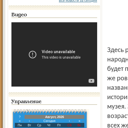
Все новости за сегодня
Видео
Здесь решили возобновить подзабытую уже форму
народн
будет 
же ров
назван
истори
Управление
музея.
возрас
?
Август, 2026
«
‹
Сегодня
›
»
всех ж
Пн
Вт
Ср
Чт
Пт
Сб
Вс