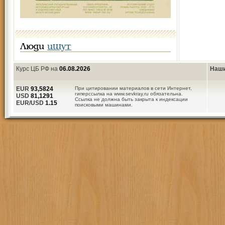
Люди
ищут
Курс ЦБ РФ на
06.08.2026
Наши
EUR
93,5824
При цитировании материалов в сети Интернет,
гиперссылка на www.sevkray.ru обязательна.
USD
81,1291
Ссылка не должна быть закрыта к индексации
EUR/USD
1.15
поисковыми машинами.