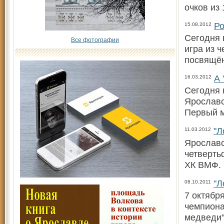
очков из
Ро
15.08.2012
Сегодня 
Все фотографии
игра из 
посвящён
А 
16.03.2012
Сегодня 
Ярославс
Первый м
"Л
11.03.2012
Ярославс
четверть
ХК ВМФ. 
"Л
08.10.2011
7 октябр
чемпиона
медведи"