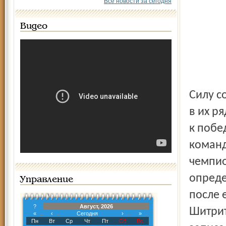
Все новости за сегодня
Видео
Силу с
в их р
к побе
команд
чемпио
опреде
Управление
после 
?
Август, 2026
Шитрит
«
‹
Сегодня
›
»
Пн
Вт
Ср
Чт
Пт
Сб
Вс