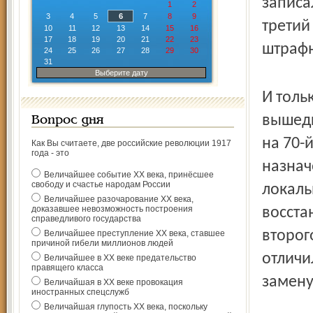
записал
1
2
3
4
5
6
7
8
9
третий
10
11
12
13
14
15
16
17
18
19
20
21
22
23
штрафн
24
25
26
27
28
29
30
31
Выберите дату
И толь
вышедш
Вопрос дня
на 70-
Как Вы считаете, две российские революции 1917
года - это
назнач
Величайшее событие ХХ века, принёсшее
свободу и счастье народам России
локаль
Величайшее разочарование ХХ века,
доказавшее невозможность построения
восста
справедливого государства
второг
Величайшее преступление ХХ века, ставшее
причиной гибели миллионов людей
отличи
Величайшее в ХХ веке предательство
правящего класса
замену.
Величайшая в ХХ веке провокация
иностранных спецслужб
Величайшая глупость ХХ века, поскольку