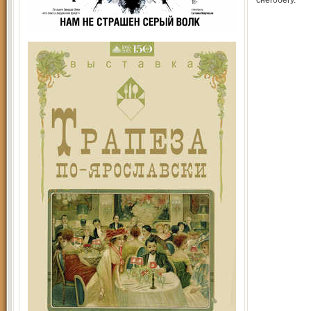
снегобегу.