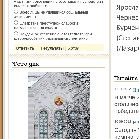
участники революций не осознавали последствий
ими совершённого
Яросла
Всего лишь не удавшийся социальный
Черкес
эксперимент
Следствие преступной слабости
Бурчен
государственной власти
Неудачное стечение обстоятельств, при
(Степа
котором события развивались спонтанно
(Лазаро
Архив
Фото дня
Читайте
Вп
12.11.2012
В матче 
столичное
победить 
В 
30.09.2012
Сегодня 
чемпиона