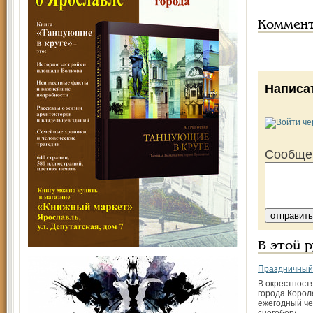
Коммен
Написа
Сообще
В этой 
Праздничный
В окрестност
города Корол
ежегодный че