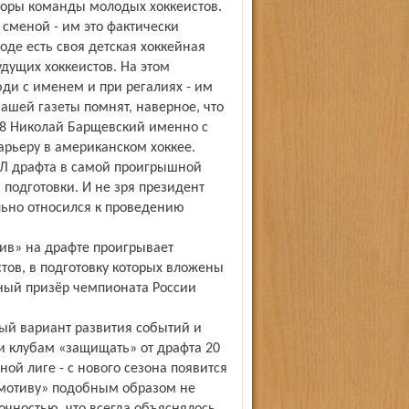
торы команды молодых хоккеистов.
 сменой - им это фактически
оде есть своя детская хоккейная
дущих хоккеистов. На этом
ди с именем и при регалиях - им
ашей газеты помнят, наверное, что
08 Николай Барщевский именно с
арьеру в американском хоккее.
ХЛ драфта в самой проигрышной
подготовки. И не зря президент
ьно относился к проведению
тив» на драфте проигрывает
тов, в подготовку которых вложены
яный призёр чемпионата России
ый вариант развития событий и
и клубам «защищать» от драфта 20
ой лиге - с нового сезона появится
комотиву» подобным образом не