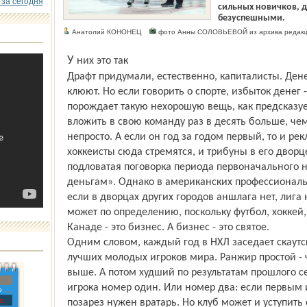
 за сегодня
сильных новичков, д
безуспешными.
Анатолий КОНОНЕЦ
фото Анны СОЛОВЬЕВОЙ из архива редакц
У них это так
Драфт придумали, естественно, капиталисты. Денег
клюют. Но если говорить о спорте, избыток денег -
порождает такую нехорошую вещь, как предсказуе
вложить в свою команду раз в десять больше, чем
непросто. А если он год за годом первый, то и ре
хоккеисты сюда стремятся, и трибуны в его дворце
подловатая поговорка периода первоначального н
деньгам». Однако в американских профессиональн
если в дворцах других городов аншлага нет, лига 
может по определению, поскольку футбол, хоккей,
Канаде - это бизнес. А бизнес - это святое.
Одним словом, каждый год в НХЛ заседает скаутс
лучших молодых игроков мира. Ранжир простой - 
выше. А потом худший по результатам прошлого с
игрока номер один. Или номер два: если первым и
»
с
позарез нужен вратарь. Но клуб может и уступить 