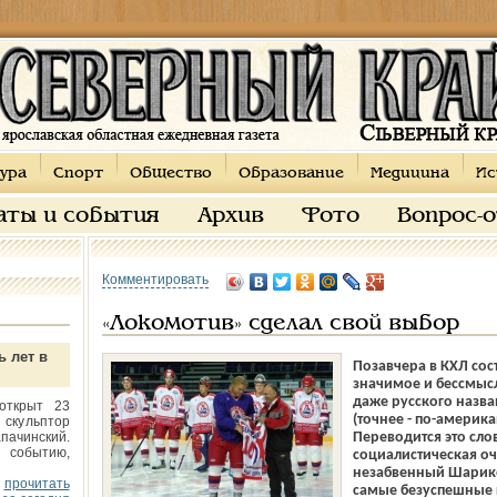
ура
Спорт
Общество
Образование
Медицина
Ис
аты и события
Архив
Фото
Вопрос-
Комментировать
«Локомотив» сделал свой выбор
ь лет в
Позавчера в КХЛ со
значимое и бессмысл
даже русского назва
открыт 23
(точнее - по-америка
 скульптор
пачинский.
Переводится это слов
 событию,
социалистическая оч
незаб­венный Шарико
прочитать
самые безуспешные 