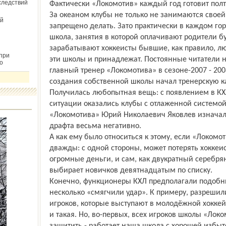
следствий
Фактически «Локомотив» каждый год готовит пол
За океаном клубы не только не занимаются своей
й
запрещено делать. Зато практически в каждом гор
школа, занятия в которой оплачивают родители бу
зарабатывают хоккеисты бывшие, как правило, лю
при
эти школы и принадлежат. Постоянные читатели н
о
главный тренер «Локомотива» в сезоне-2007 - 20
создания собственной школы начал тренерскую к
Получилась любопытная вещь: с появлением в К
ситуации оказались клубы с отлаженной системой 
«Локомотива» Юрий Николаевич Яковлев изначал
драфта весьма негативно.
А как ему было относиться к этому, если «Локомо
дважды: с одной стороны, может потерять хоккеис
огромные деньги, и сам, как двукратный серебр
выбирает новичков девятнадцатым по списку.
Конечно, функционеры КХЛ предполагали подобн
несколько «смягчили удар». К примеру, разрешил
игроков, которые выступают в молодёжной хоккейн
и такая. Но, во-первых, всех игроков школы «Ло