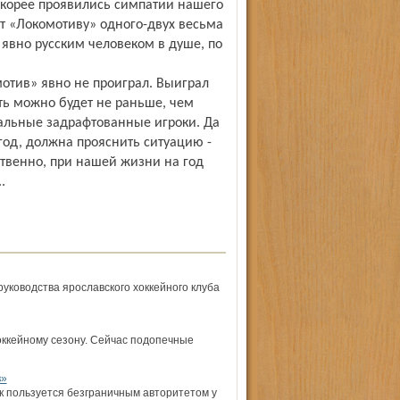
скорее проявились симпатии нашего
ет «Локомотиву» одного-двух весьма
е явно русским человеком в душе, по
отив» явно не проиграл. Выиграл
ать можно будет не раньше, чем
еальные задрафтованные игроки. Да
год, должна прояснить ситуацию -
твенно, при нашей жизни на год
.
руководства ярославского хоккейного клуба
оккейному сезону. Сейчас подопечные
в»
к пользуется безграничным авторитетом у