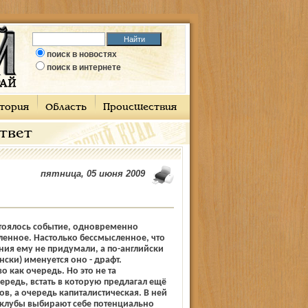
поиск в новостях
поиск в интернете
тория
Область
Происшествия
ответ
пятница, 05 июня 2009
стоялось событие, одновременно
енное. Настолько бессмысленное, что
ния ему не придумали, а по-английски
нски) именуется оно - драфт.
о как очередь. Но это не та
ередь, встать в которую предлагал ещё
в, а очередь капиталистическая. В ней
клубы выбирают себе потенциально