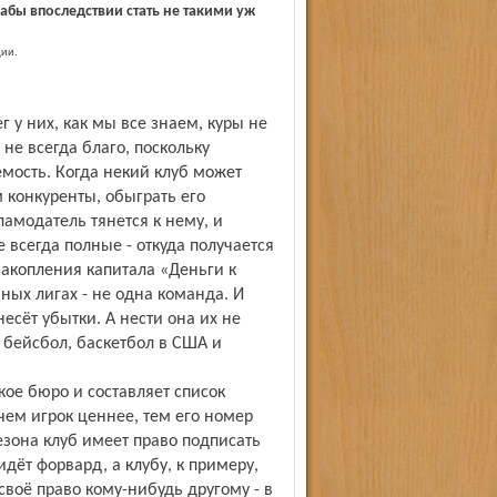
абы впоследствии стать не такими уж
ии.
 у них, как мы все знаем, куры не
 не всегда благо, поскольку
мость. Когда некий клуб может
 конкуренты, обыграть его
кламодатель тянется к нему, и
 всегда полные - откуда получается
акопления капитала «Деньги к
ых лигах - не одна команда. И
несёт убытки. А нести она их не
 бейсбол, баскетбол в США и
кое бюро и составляет список
чем игрок ценнее, тем его номер
езона клуб имеет право подписать
дёт форвард, а клубу, к примеру,
своё право кому-нибудь другому - в