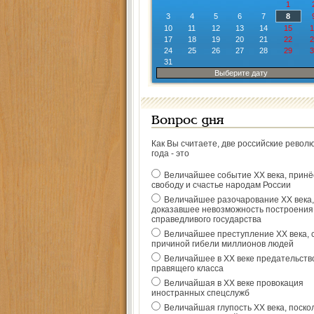
1
3
4
5
6
7
8
10
11
12
13
14
15
1
17
18
19
20
21
22
2
24
25
26
27
28
29
3
31
Выберите дату
Вопрос дня
Как Вы считаете, две российские револ
года - это
Величайшее событие ХХ века, прин
свободу и счастье народам России
Величайшее разочарование ХХ века,
доказавшее невозможность построения
справедливого государства
Величайшее преступление ХХ века, 
причиной гибели миллионов людей
Величайшее в ХХ веке предательств
правящего класса
Величайшая в ХХ веке провокация
иностранных спецслужб
Величайшая глупость ХХ века, поско