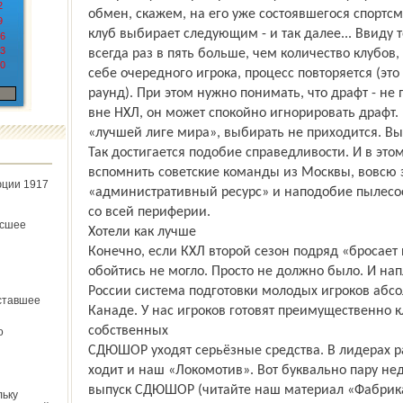
2
обмен, скажем, на его уже состоявшегося спортсм
9
клуб выбирает следующим - и так далее... Ввиду т
6
3
всегда раз в пять больше, чем количество клубов,
0
себе очередного игрока, процесс повторяется (это
раунд). При этом нужно понимать, что драфт - не
вне НХЛ, он может спокойно игнорировать драфт.
«лучшей лиге мира», выбирать не приходится. Вы
Так достигается подобие справедливости. И в это
вспомнить советские команды из Москвы, вовсю
юции 1917
«административный ресурс» и наподобие пылес
со всей периферии.
ёсшее
Хотели как лучше
Конечно, если КХЛ второй сезон подряд «бросает 
обойтись не могло. Просто не должно было. И напл
России система подготовки молодых игроков абсо
ставшее
Канаде. У нас игроков готовят преимущественно к
собственных
о
СДЮШОР уходят серьёзные средства. В лидерах 
ходит и наш «Локомотив». Вот буквально пару не
выпуск СДЮШОР (читайте наш материал «Фабрика 
льку