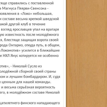
тяще справились с поставленной
а Магнуса Пяярви-Свенсона -
появления в «Локо» небольшая,
ом составе весьма крепкой шведской
акой другой клуб в течение
 взгляд ярославцев упал на вратаря
лую известность после молодёжного
бя, блестяще защищая ворота своей
рода Онтарио, откуда путь, в общем,
м «Локомотив» усилится в ближайшие
те НХЛ Янус котируется не особенно
тив», - Николай Сусло из
 молодёжной сборной своей страны
ом и лучшим бомбардиром. И, судя
ым ценным для нашей команды.
 и весьма серьёзная вероятность
сего, в молодёжном составе Николай
дцатилетнего финского нападающего