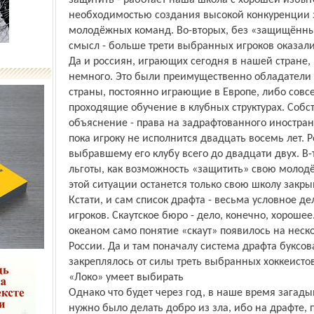
защитить - работает наша школа с хорошей избыт
необходимостью создания высокой конкуренции з
молодёжных команд. Во-вторых, без «защищённы
смысл - больше трети выбранных игроков оказали
Да и россиян, играющих сегодня в нашей стране,
немного. Это были преимущественно обладатели 
страны, постоянно играющие в Европе, либо совс
проходящие обучение в клубных структурах. Собс
объяснение - права на задрафтованного иностран
пока игроку не исполнится двадцать восемь лет.
выбравшему его клубу всего до двадцати двух. В-
льготы, как возможность «защитить» свою молодё
этой ситуации останется только свою школу закры
Кстати, и сам список драфта - весьма условное де
игроков. Скаутское бюро - дело, конечно, хорошее
океаном само понятие «скаут» появилось на неск
России. Да и там поначалу система драфта буксов
закреплялось от силы треть выбранных хоккеистов
«Локо» умеет выбирать
Однако что будет через год, в наше время загад
нужно было делать добро из зла, ибо на драфте, п