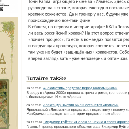
Тони Раяла, играющего ныне за «Ильвес». Здесь 
руководства к стране, которая ежегодно поставля
крепких хоккеистов. Да и тренер у нас, будучи уж
происхождению всё-таки финн.
В общем, на первом в истории драфте КХЛ «Локом
ли весь российский хоккей? На этот вопрос отвеч
«пойдёт процесс», то есть в командах появятся р
и следующая процедура, которая состоится через 
там уже не будет «защищённых» хоккеистов. Собс
вперёд заглядывать - уже непомерный оптимизм..
Читайте также
«Локомотив» предстал перед болельщиками
19.08.2011
В среду в «Арена-2000» прошла встреча игроков, тренеров и 
с болельщиками. И хотя «Арена»
Александр Вьюхин был и останется «волком»
09.08.2011
Ярославский «Локомотив» продолжает подготовку к новому х
МакКриммона находятся на втором предсезонном сборе
Владимир Вуйтек: «Болею за Чехию и своих игроко
30.12.2010
Главный тренер ярославского «Локомотива» Владимир Вуйте