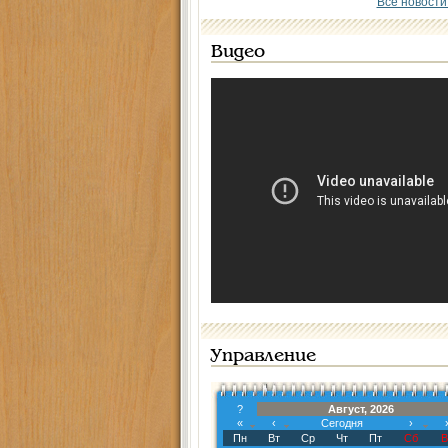
Все новости
Видео
Управление
?
Август, 2026
«
‹
Сегодня
›
Пн
Вт
Ср
Чт
Пт
Сб
В