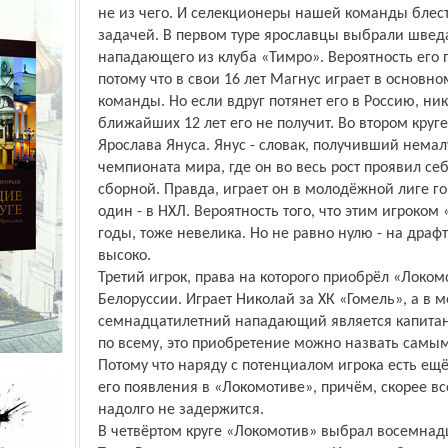
не из чего. И селекционеры нашей команды блес
задачей. В первом туре ярославцы выбрали швед
нападающего из клуба «Тимро». Вероятность его 
потому что в свои 16 лет Магнус играет в основн
команды. Но если вдруг потянет его в Россию, ник
ближайших 12 лет его не получит. Во втором круге
Ярослава Януса. Янус - словак, получивший нема
чемпионата мира, где он во весь рост проявил се
сборной. Правда, играет он в молодёжной лиге го
один - в НХЛ. Вероятность того, что этим игроко
годы, тоже невелика. Но не равно нулю - на драф
высоко.
Третий игрок, права на которого приобрёл «Локомо
Белоруссии. Играет Николай за ХК «Гомель», а в
семнадцатилетний нападающий является капитан
по всему, это приобретение можно назвать сам
Потому что наряду с потенциалом игрока есть ещё
его появления в «Локомотиве», причём, скорее в
надолго не задержится.
В четвёртом круге «Локомотив» выбрал восемна