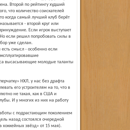
ена. Второй по рейтингу худший
ого, что количество соискателей
 то когда самый лучший клуб берёт
 называется - второй круг или
 принуждение. Если игрок выступает
 Но если решил попробовать силы в
бор уже сделан.
м есть смысл - особенно если
 эксплуатировавшие
оса высасывающие молодые таланты
перчатку» НХЛ, у нас без драфта
евать его устроителям на то, что в
лютно не такая, как в США и
лубы. И у многих из них на работу
работы с подрастающим поколением
дель назад состоялся очередной
хоккейных звёзд» от 15 мая).