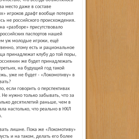
очностью, что всегда объяснялось
а место даже в составе
х» игроков драфт вообще потерял
сь не российского происхождения.
 на «разборе» присутствовало
российских паспортов нашей
ем уж молодые игроки, ещё
твенно, этому есть и рациональное
ца принадлежат клубу до той поры,
 Россиянин же будет принадлежать
третьих, на будущий год такой
жь, уже не будет - «Локомотиву» в
вать?
ло, если говорить о перспективах
. Не нужно только забывать, что за
олько десятилетий раньше, чем в
ала настолько, что реально в НХЛ
.
ывать лишне. Пока же «Локомотиву»
усть и на таком, делать его более