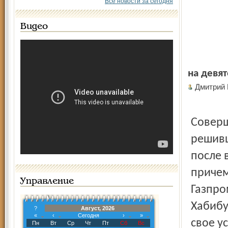
Все новости за сегодня
Видео
на девят
Дмитрий
Соверш
решивш
после 
причем
Управление
Газпро
Хабибу
?
Август, 2026
«
‹
Сегодня
›
»
свое у
Пн
Вт
Ср
Чт
Пт
Сб
Вс