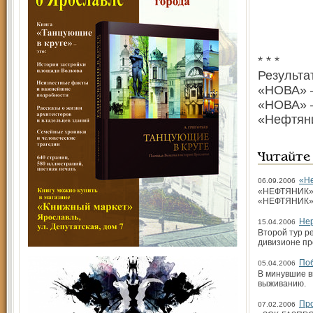
* * *
Результа
«НОВА» –
«НОВА» –
«Нефтяни
Читайте
«Не
06.09.2006
«НЕФТЯНИК» (
«НЕФ­ТЯНИК» (
Нер
15.04.2006
Второй тур р
дивизионе пр
Поб
05.04.2006
В минувшие в
выживанию.
Про
07.02.2006