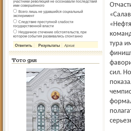
участники революций не осознавали последствий
Отчаст
ими совершённого
Всего лишь не удавшийся социальный
«Салав
эксперимент
Следствие преступной слабости
«Нефтя
государственной власти
Неудачное стечение обстоятельств, при
команд
котором события развивались спонтанно
тура и
Архив
финишу
Фото дня
фавори
сил. Н
показа
чемпио
формал
полага
серьез