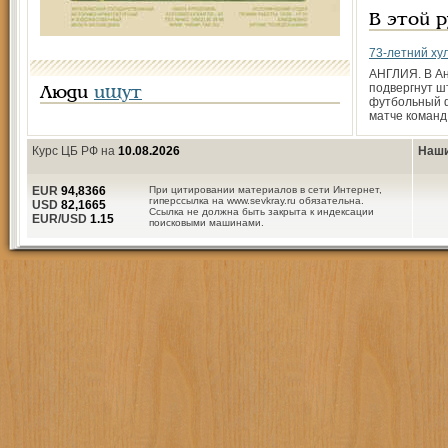
В этой 
73-летний ху
АНГЛИЯ. В Ан
подвергнут 
Люди
ищут
футбольный ф
матче команд 
Курс ЦБ РФ на
10.08.2026
Наши
EUR
94,8366
При цитировании материалов в сети Интернет,
гиперссылка на www.sevkray.ru обязательна.
USD
82,1665
Ссылка не должна быть закрыта к индексации
EUR/USD
1.15
поисковыми машинами.