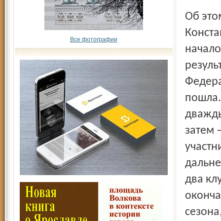
Об это
Конста
Все фотографии
начало
резуль
Федера
пошла.
дважды
затем 
участн
дальне
два кл
оконча
сезона