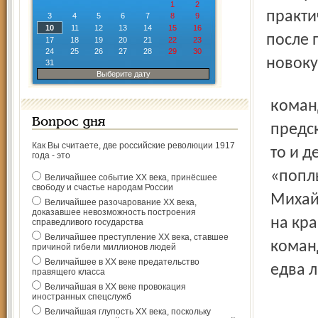
1
2
практи
3
4
5
6
7
8
9
10
11
12
13
14
15
16
после 
17
18
19
20
21
22
23
24
25
26
27
28
29
30
новоку
31
Выберите дату
команды возникли там, где их никто не ждал:
Вопрос дня
предск
Как Вы считаете, две российские революции 1917
то и д
года - это
«попл
Величайшее событие ХХ века, принёсшее
свободу и счастье народам России
Михай
Величайшее разочарование ХХ века,
доказавшее невозможность построения
на кра
справедливого государства
Величайшее преступление ХХ века, ставшее
коман
причиной гибели миллионов людей
Величайшее в ХХ веке предательство
едва л
правящего класса
Величайшая в ХХ веке провокация
иностранных спецслужб
Величайшая глупость ХХ века, поскольку