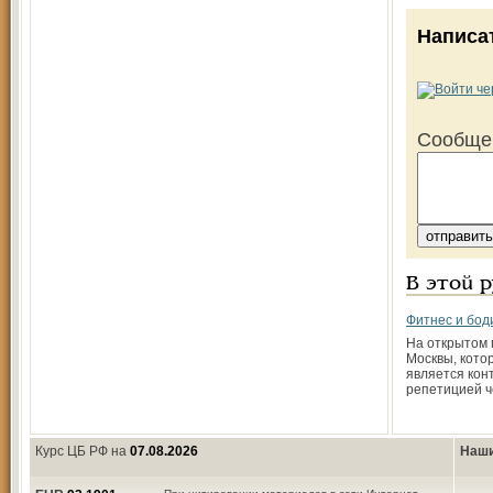
Написа
Сообще
В этой 
Фитнес и бод
На открытом 
Москвы, кото
является кон
репетицией ч
Курс ЦБ РФ на
07.08.2026
Наши