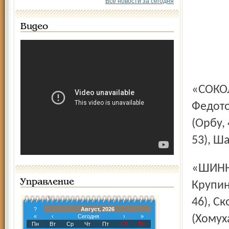
Все новости за сегодня
Видео
«СОКОЛ»: Плотников, Косолапов (Растич, 46), Бугаков,
Федото
(Орбу,
53), Ш
«ШИННИК»: Сафонов, Новгородов, Фузайлов (Козлов, 46),
Управление
Крупин
46), Ск
?
Август, 2026
«
‹
Сегодня
›
»
(Хомуха
Пн
Вт
Ср
Чт
Пт
Сб
Вс