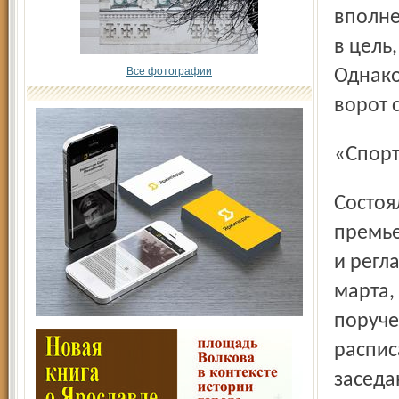
вполне
в цель
Все фотографии
Однако
ворот 
«Спо
Состоялось общее собрание Российской футбольной
премье
и регл
марта,
поруче
распис
заседа