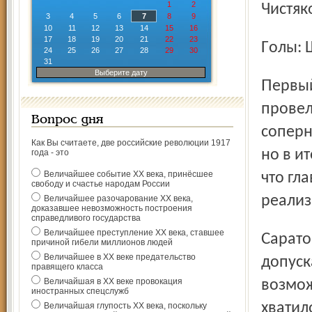
1
2
Чистяко
3
4
5
6
7
8
9
10
11
12
13
14
15
16
17
18
19
20
21
22
23
Голы:
24
25
26
27
28
29
30
31
Выберите дату
Первый матч сезона команда Александра Побегалова
провел
Вопрос дня
соперн
Как Вы считаете, две российские революции 1917
но в и
года - это
Величайшее событие ХХ века, принёсшее
что гл
свободу и счастье народам России
реализ
Величайшее разочарование ХХ века,
доказавшее невозможность построения
справедливого государства
Величайшее преступление ХХ века, ставшее
Саратовцы, игравшие весьма собранно и почти не
причиной гибели миллионов людей
Величайшее в ХХ веке предательство
допуск
правящего класса
Величайшая в ХХ веке провокация
возмож
иностранных спецслужб
хватил
Величайшая глупость ХХ века, поскольку