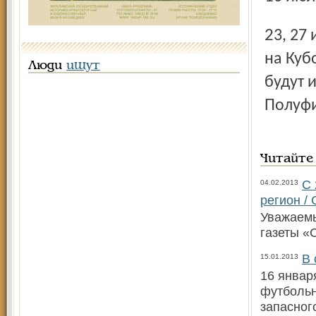
23, 27 и 31 мая, 7, 11 и 15 июня пройдут групповые игры
на Куб
Люди
ищут
будут 
Полуфи
Читайте
С 
04.02.2013
регион /
Уважаемы
газеты «
В 
15.01.2013
16 январ
футбольн
запасног