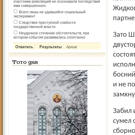
участники революций не осознавали последствий
ими совершённого
Жидков
Всего лишь не удавшийся социальный
эксперимент
партне
Следствие преступной слабости
государственной власти
Неудачное стечение обстоятельств, при
Зато Шаранович, сделавший накануне хет-трик в
котором события развивались спонтанно
двусто
Архив
состоя
Фото дня
исполн
босний
и не п
замкну
Забил и лидер атак саратовцев. Федьков на мгновение
сумел 
сборно