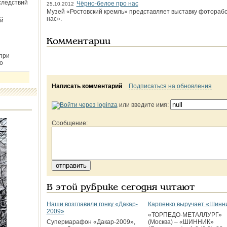
следствий
Чёрно-белое про нас
25.10.2012
Музей «Ростовский кремль» представляет выставку фотораб
нас».
й
Комментарии
при
о
Написать комментарий
Подписаться на обновления
или введите имя:
Сообщение:
В этой рубрике сегодня читают
Наши возглавили гонку «Дакар­
Карпенко выручает «Шинн
2009»
«ТОРПЕДО-МЕТАЛЛУРГ»
Супермарафон «Дакар-2009»,
(Москва) – «ШИННИК»