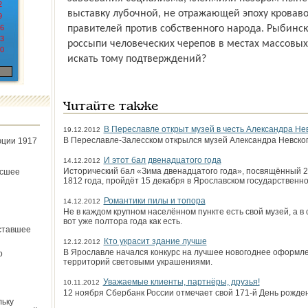
2
выставку лубочной, не отражающей эпоху кровав
9
6
правителей против собственного народа. Рыбинск
3
россыпи человеческих черепов в местах массовых
0
искать тому подтверждений?
Читайте также
В Переславле открыт музей в честь Александра Не
19.12.2012
В Переславле-Залесском открылся музей Александра Невско
юции 1917
И этот бал двенадцатого года
14.12.2012
Исторический бал «Зима двенадцатого года», посвящённый 
ёсшее
1812 года, пройдёт 15 декабря в Ярославском государственн
Романтики пилы и топора
14.12.2012
Не в каждом крупном населённом пункте есть свой музей, а 
вот уже полтора года как есть.
ставшее
Кто украсит здание лучше
12.12.2012
В Ярославле начался конкурс на лучшее новогоднее оформл
о
территорий световыми украшениями.
Уважаемые клиенты, партнёры, друзья!
10.11.2012
12 ноября Сбербанк России отмечает свой 171-й День рожд
льку