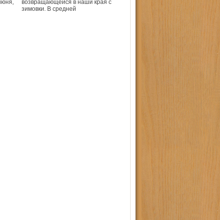
июня,
возвращающейся в наши края с
зимовки. В средней