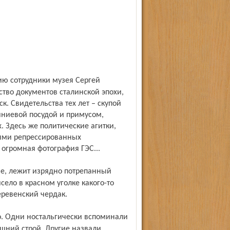
тво документов сталинской эпохи,
к. Свидетельства тех лет – скупой
иниевой посудой и примусом,
. Здесь же политические агитки,
ями репрессированных
 огромная фотография ГЭС...
ело в красном уголке какого-то
еревенский чердак.
шний строй. Другие назвали