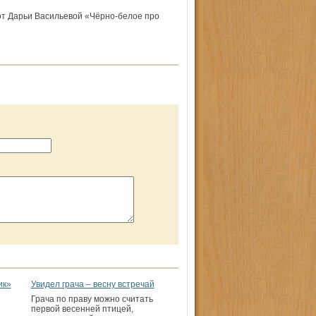
от Дарьи Васильевой «Чёрно-белое про
ик»
Увидел грача – весну встречай
Грача по праву можно считать
первой весенней птицей,