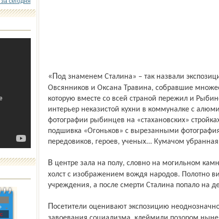
 за сегодня
«Под знаменем Сталина» – так назвали экспозицию сотрудники музея Сергей
Овсянников и Оксана Травина, собравшие множес
которую вместе со всей страной пережил и Рыбинс
интерьер неказистой кухни в коммуналке с алюм
фотографии рыбинцев на «стахановских» стройках
подшивка «Огоньков» с вырезанными фотографи
передовиков, героев, ученых... Кумачом убранная
В центре зала на полу, словно на могильном камне, лежит изрядно потрепанный
холст с изображением вождя народов. Полотно вис
учреждения, а после смерти Сталина попало на д
Посетители оценивают экспозицию неоднозначно. Одни ностальгически вспоминали
»
с
завоевания социализма, клеймили позором ныне