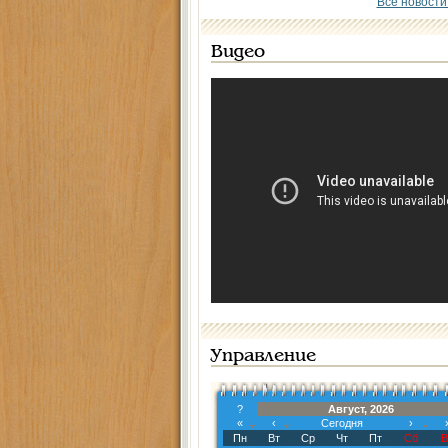
Все новости
Видео
Управление
?
Август, 2026
«
‹
Сегодня
›
Пн
Вт
Ср
Чт
Пт
Сб
В