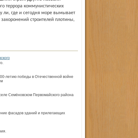
ого террора коммунистических
у ли, где и сегодня море вымывает
 захоронений строителей плотины,
вского
го.
200-летию победы в Отечественной войне
ом
в селе Семёновском Первомайского района
ение фасадов зданий и прилегающих
ения.