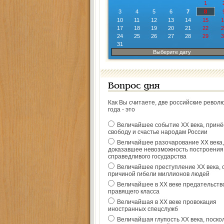
1
3
4
5
6
7
8
10
11
12
13
14
15
1
17
18
19
20
21
22
2
24
25
26
27
28
29
3
31
Выберите дату
Вопрос дня
Как Вы считаете, две российские револ
года - это
Величайшее событие ХХ века, прин
свободу и счастье народам России
Величайшее разочарование ХХ века,
доказавшее невозможность построения
справедливого государства
Величайшее преступление ХХ века, 
причиной гибели миллионов людей
Величайшее в ХХ веке предательств
правящего класса
Величайшая в ХХ веке провокация
иностранных спецслужб
Величайшая глупость ХХ века, поско