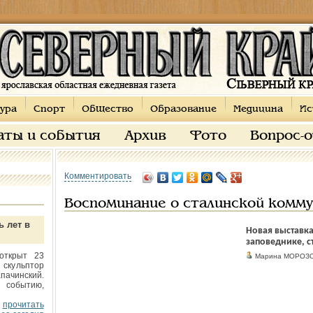
ура
Спорт
Общество
Образование
Медицина
Ис
аты и события
Архив
Фото
Вопрос-
Комментировать
Воспоминание о сталинской комму
ь лет в
Новая выставка
заповеднике, с
открыт 23
Марина МОРОЗО
 скульптор
пачинский.
 событию,
прочитать