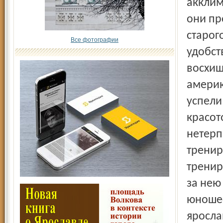
акклим
они пр
старог
Все фотографии
удобст
восхищ
америк
успели
красот
нетерп
тренир
тренир
за нею
юношес
яросла