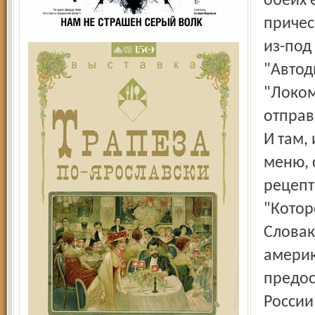
обеих 
причес
из-под
"Автод
"Локо
отправ
И там,
меню, 
рецепт
"Котор
Словак
америк
предос
России