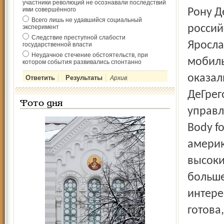
участники революций не осознавали последствий
ими совершённого
Рону Д
Всего лишь не удавшийся социальный
россий
эксперимент
Следствие преступной слабости
Яросла
государственной власти
Неудачное стечение обстоятельств, при
мобиль
котором события развивались спонтанно
оказал
Архив
ДеГрег
Фото дня
управл
Body f
америк
высоки
больше
интере
готова