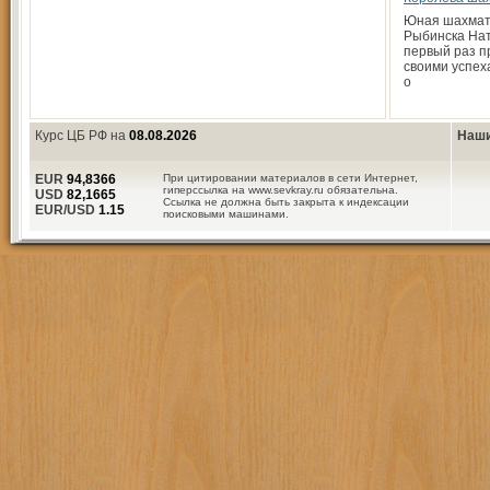
Юная шахмат
Рыбинска Нат
первый раз п
своими успех
о
Курс ЦБ РФ на
08.08.2026
Наши
EUR
94,8366
При цитировании материалов в сети Интернет,
гиперссылка на www.sevkray.ru обязательна.
USD
82,1665
Ссылка не должна быть закрыта к индексации
EUR/USD
1.15
поисковыми машинами.