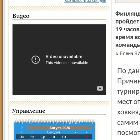
Все новости за сегодня
Финлянд
Видео
пройдет 
19 часов
время в
команды
Елена В
По данным оргкомитета, продажа билетов идет активно.
Причин
турнир
мест о
Управление
хоккея
самим 
?
Август, 2026
посмот
«
‹
Сегодня
›
»
Пн
Вт
Ср
Чт
Пт
Сб
Вс