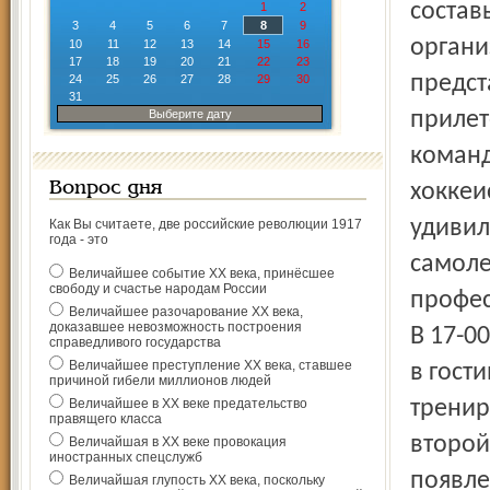
состав
1
2
3
4
5
6
7
8
9
органи
10
11
12
13
14
15
16
17
18
19
20
21
22
23
предст
24
25
26
27
28
29
30
31
Выберите дату
прилет
команд
Вопрос дня
хоккеи
удивил
Как Вы считаете, две российские революции 1917
года - это
самоле
Величайшее событие ХХ века, принёсшее
свободу и счастье народам России
профес
Величайшее разочарование ХХ века,
доказавшее невозможность построения
В 17-0
справедливого государства
Величайшее преступление ХХ века, ставшее
в гост
причиной гибели миллионов людей
Величайшее в ХХ веке предательство
тренир
правящего класса
второй
Величайшая в ХХ веке провокация
иностранных спецслужб
появле
Величайшая глупость ХХ века, поскольку