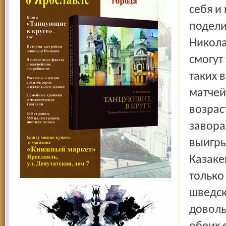
себя и
подели
Никола
смогут
таких 
матчей
возрас
завора
выигры
Казаке
только
шведск
доволь