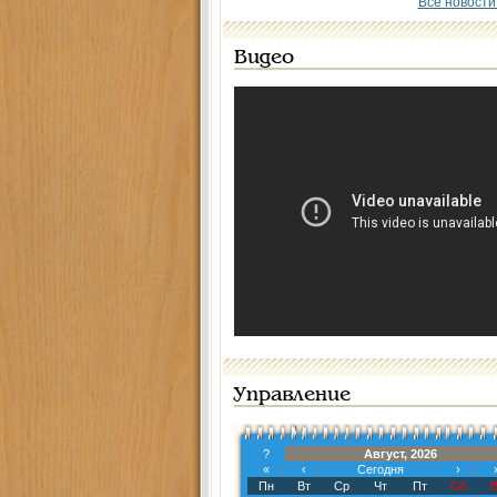
Все новости
Видео
Управление
?
Август, 2026
«
‹
Сегодня
›
Пн
Вт
Ср
Чт
Пт
Сб
В