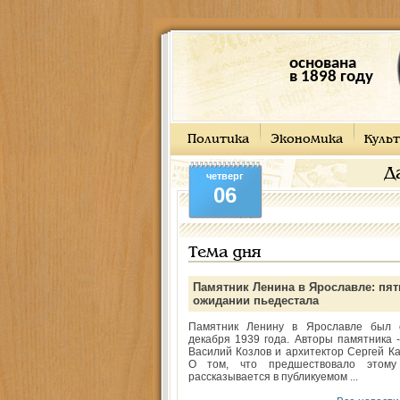
основана
в 1898 году
Политика
Экономика
Культ
Д
четверг
06
Тема дня
Памятник Ленина в Ярославле: пят
ожидании пьедестала
Памятник Ленину в Ярославле был 
декабря 1939 года. Авторы памятника -
Василий Козлов и архитектор Сергей Ка
О том, что предшествовало этому
рассказывается в публикуемом ...