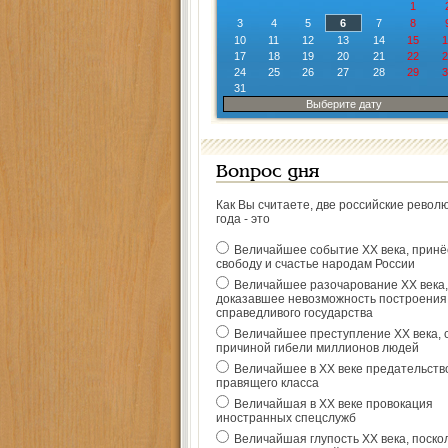
1
3
4
5
6
7
8
10
11
12
13
14
15
1
17
18
19
20
21
22
2
24
25
26
27
28
29
3
31
Выберите дату
Вопрос дня
Как Вы считаете, две российские револ
года - это
Величайшее событие ХХ века, прин
свободу и счастье народам России
Величайшее разочарование ХХ века,
доказавшее невозможность построения
справедливого государства
Величайшее преступление ХХ века, 
причиной гибели миллионов людей
Величайшее в ХХ веке предательств
правящего класса
Величайшая в ХХ веке провокация
иностранных спецслужб
Величайшая глупость ХХ века, поско