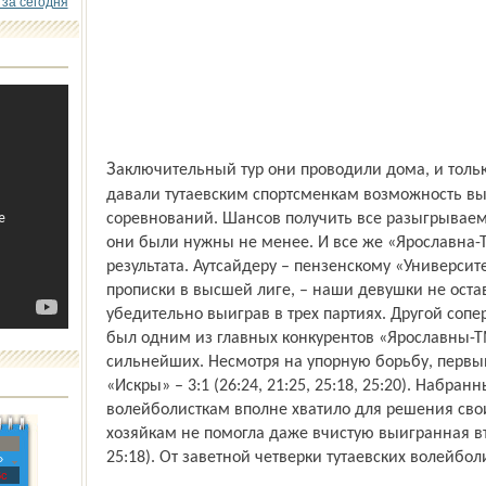
 за сегодня
Заключительный тур они проводили дома, и только четыре победы в четырех матчах
давали тутаевским спортсменкам возможность вы
соревнований. Шансов получить все разыгрывае
они были нужны не менее. И все же «Ярославна-
результата. Аутсайдеру – пензенскому «Универси
прописки в высшей лиге, – наши девушки не ост
убедительно выиграв в трех партиях. Другой сопер
был одним из главных конкурентов «Ярославны-Т
сильнейших. Несмотря на упорную борьбу, первы
«Искры» – 3:1 (26:24, 21:25, 25:18, 25:20). Набра
волейболисткам вполне хватило для решения свои
хозяйкам не помогла даже вчистую выигранная втор
25:18). От заветной четверки тутаевских волейбол
»
с