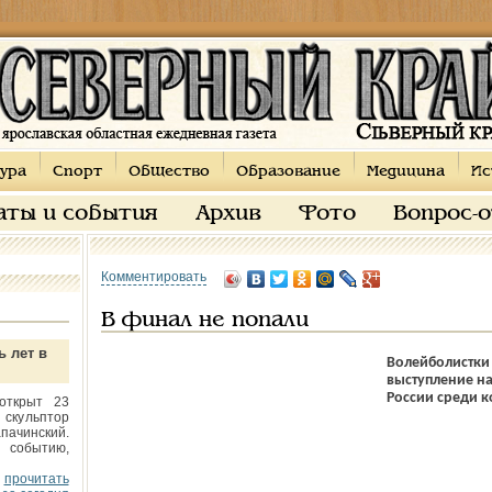
ура
Спорт
Общество
Образование
Медицина
Ис
аты и события
Архив
Фото
Вопрос-
Комментировать
В финал не попали
ь лет в
Волейболистки
выступление н
России среди 
открыт 23
 скульптор
пачинский.
 событию,
прочитать