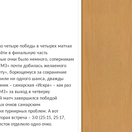
йти в финальную часть
мые очки было немного, соперникам
ТМЗ» почти добилась желаемого
тету», борющемуся за сохранение
авили ни одного шанса, дважды
ник – самарская «Искра» – как раз
МЗ» за выход в четверку
й матч завершился победой
нных очков самарским
х турнирных проблем. А вот
ая встреча – 3:0 (25:15, 25:17,
исток отделило одно очко.