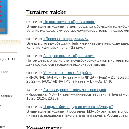
2
9
6
Читайте также
3
0
Не расстанусь с «Ярославной»
07.04.2009
В минувшие выходные Тутаев прощался с большим волейболо
уступив молодёжному составу чемпионок страны – подмоско
«Ярославич» продинамили
03.03.2009
Выезд в столицу обещал «Нефтянику» весьма неплохие шанс
Конечно, «Динамо» - оно «Динамо»
Завод не оставит «Ярославну»
13.02.2009
юции 1917
Пятое февраля могло стать судьбоносной датой в истории к
день состоялось заседание акционеров завода,
ёсшее
Уступать – так на тай-брейке!
23.10.2007
«ЯРОСЛАВНА-ТМЗ» (Тутаев) – «ТУЛИЦА» (Тула) – 2:3 (25:20, 25:1
25:22). «ЯРОСЛАВНА-ТМЗ» (Тутаев) – ВК «ОБНИНС
Визит лидеров закончился сенсацией
14.03.2007
«Ярославна­ТМЗ» (Тутаев) – «Университет­Визит» (Пенза) – 3:1 (
ставшее
16:25, 26:24, 23:25).
о
И рады в бомонд, да не пускает «Амонд»?
28.12.2006
В минувшие выходные «Ярославна­ТМЗ» обновила зал в спор
пятый тур предварительного этапа чемпионата России среди 
льку
Комментарии