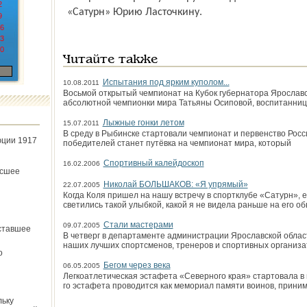
2
«Сатурн» Юрию Ласточкину.
9
6
3
0
Читайте также
Испытания под ярким куполом...
10.08.2011
Восьмой открытый чемпионат на Кубок губернатора Ярославс
абсолютной чемпионки мира Татьяны Осиповой, воспитанни
Лыжные гонки летом
15.07.2011
В среду в Рыбинске стартовали чемпионат и первенство Рос
юции 1917
победителей станет путёвка на чемпионат мира, который
Спортивный калейдоскоп
16.02.2006
ёсшее
Николай БОЛЬШАКОВ: «Я упрямый»
22.07.2005
Когда Коля пришел на нашу встречу в спортклубе «Сатурн», ег
светились такой улыбкой, какой я не видела раньше на его о
Стали мастерами
09.07.2005
ставшее
В четверг в департаменте администрации Ярославской област
наших лучших спортсменов, тренеров и спортивных организа
о
Бегом через века
06.05.2005
Легкоатлетическая эстафета «Северного края» стартовала в н
го эстафета проводится как мемориал памяти воинов, прини
льку