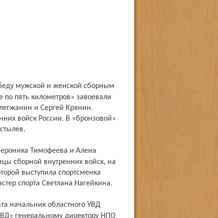
е по пять километров» завоевали
легжанин и Сергей Крянин.
нних войск России. В «бронзовой»
стылев.
цы сборной внутренних войск, на
оторой выступила спортсменка
стер спорта Светлана Нагейкина.
МВД» генеральному директору НПО