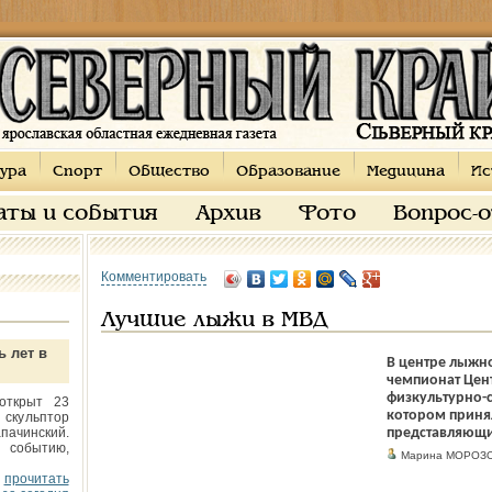
ура
Спорт
Общество
Образование
Медицина
Ис
аты и события
Архив
Фото
Вопрос-
Комментировать
Лучшие лыжи в МВД
ь лет в
В центре лыжн
чемпионат Цент
физкультурно-
открыт 23
котором принял
 скульптор
пачинский.
представляющих
 событию,
Марина МОРОЗО
прочитать