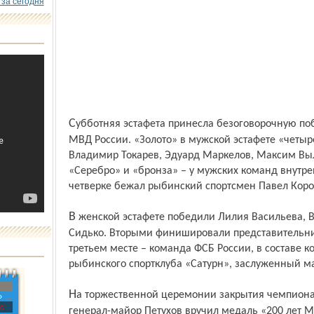
 за сегодня
Субботняя эстафета принесла безоговорочную победу мужской и женской сборным
МВД России. «Золото» в мужской эстафете «четыр
Владимир Токарев, Эдуард Маркелов, Максим Вы
«Серебро» и «бронза» – у мужских команд внутре
четверке бежал рыбинский спортсмен Павел Коро
В женской эстафете победили Лилия Васильева, Вероника Тимофеева и Алена
Сидько. Вторыми финишировали представительни
третьем месте – команда ФСБ России, в составе к
рыбинского спортклуба «Сатурн», заслуженный ма
На торжественной церемонии закрытия чемпионата начальник областного УВД
»
с
генерал-майор Петухов вручил медаль «200 лет 