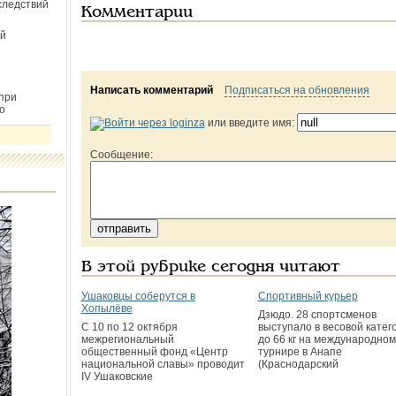
следствий
Комментарии
й
Написать комментарий
Подписаться на обновления
при
о
или введите имя:
Сообщение:
В этой рубрике сегодня читают
Ушаковцы соберутся в
Спортивный курьер
Хопылёве
Дзюдо. 28 спортсменов
C 10 по 12 октября
выступало в весовой катег
межрегиональный
до 66 кг на международном
общественный фонд «Центр
турнире в Анапе
национальной славы» проводит
(Краснодарский
IV Ушаковские