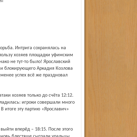
ИН
 пользу хозяев площадки уфимским
нако не тут-то было! Ярославский
 и блокирующего Аркадия Козлова
е менее успех всё же праздновал
ладилась: игроки совершали много
 В итоге эту партию «Ярославич»
 вновь блестяще сыграли уральцы.