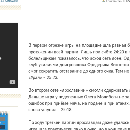
 за сегодня
Константин ГОР
В первом отрезке игры на площадке шла равная борьба. Интрига сохранялась на
протяжении всей партии. Лишь при счёте 24:20 в
болельщикам показалось, что исход сета ясен. Од
клуб усилиями доигровщика Фредерика Винтерса
смог сократить отставание до одного очка. Тем н
«Урал» – 25:23.
Во втором сете «ярославичи» смогли сдерживать атаки хозяев только до счёта 12:12.
Дальше игра у подопечных Олега Молибоги не за
ошибок при приёме мяча, на подаче и при атаках.
снова уступил – 25:18.
По ходу третьей партии ярославцам даже удалось выйти вперёд – 18:15. После этого
»
с
игра шла практически очко в очко, но в концовке