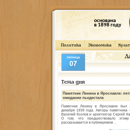
основана
в 1898 году
Политика
Экономика
Культ
Д
пятница
07
Тема дня
Памятник Ленина в Ярославле: пят
ожидании пьедестала
Памятник Ленину в Ярославле был 
декабря 1939 года. Авторы памятника -
Василий Козлов и архитектор Сергей Ка
О том, что предшествовало этому
рассказывается в публикуемом ...