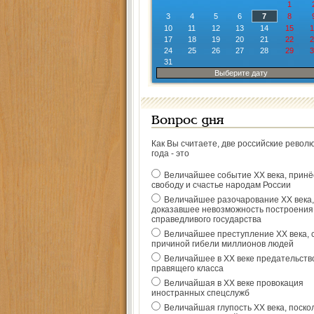
1
3
4
5
6
7
8
10
11
12
13
14
15
1
17
18
19
20
21
22
2
24
25
26
27
28
29
3
31
Выберите дату
Вопрос дня
Как Вы считаете, две российские револ
года - это
Величайшее событие ХХ века, прин
свободу и счастье народам России
Величайшее разочарование ХХ века,
доказавшее невозможность построения
справедливого государства
Величайшее преступление ХХ века, 
причиной гибели миллионов людей
Величайшее в ХХ веке предательств
правящего класса
Величайшая в ХХ веке провокация
иностранных спецслужб
Величайшая глупость ХХ века, поско