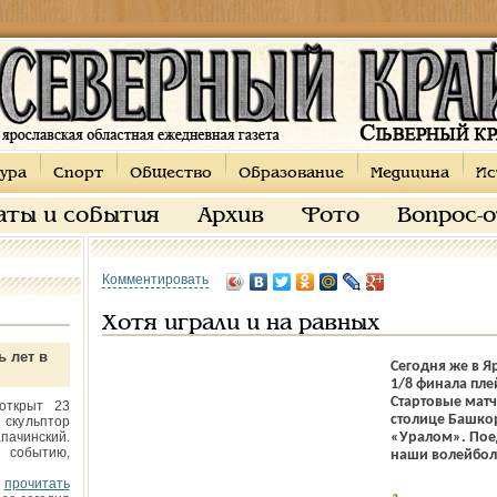
ура
Спорт
Общество
Образование
Медицина
Ис
аты и события
Архив
Фото
Вопрос-
Комментировать
Хотя играли и на равных
ь лет в
Сегодня же в Я
1/8 финала пле
Стартовые матч
открыт 23
столице Башкор
 скульптор
пачинский.
«Уралом». Пое
 событию,
наши волейболи
прочитать