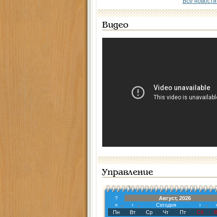
Все новости
Видео
Управление
?
Август, 2026
«
‹
Сегодня
›
Пн
Вт
Ср
Чт
Пт
Сб
В