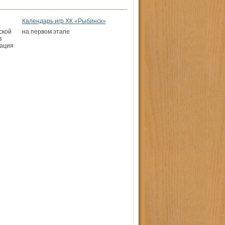
Календарь игр ХК «Рыбинск»
ской
на первом этапе
в
гация