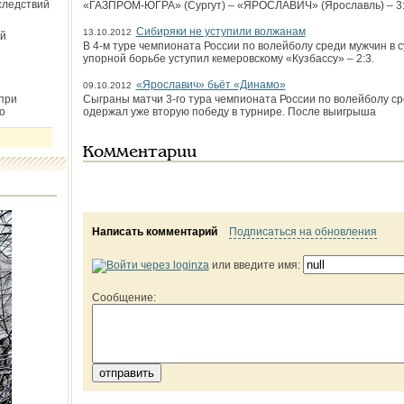
следствий
«ГАЗПРОМ-ЮГРА» (Сургут) – «ЯРОСЛАВИЧ» (Ярославль) – 3:1 (2
Сибиряки не уступили волжанам
13.10.2012
й
В 4-м туре чемпионата России по волейболу среди мужчин в с
упорной борьбе уступил кемеровскому «Кузбассу» – 2:3.
«Ярославич» бьёт «Динамо»
09.10.2012
при
Сыграны матчи 3-го тура чемпионата России по волейболу ср
о
одержал уже вторую победу в турнире. После выигрыша
Комментарии
Написать комментарий
Подписаться на обновления
или введите имя:
Сообщение: