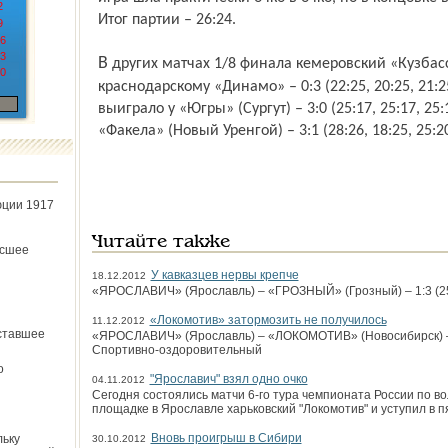
2
Итог партии – 26:24.
9
6
3
В других матчах 1/8 финала кемеровский «Кузбасс» на своей площадке уступил
0
краснодарскому «Динамо» – 0:3 (22:25, 20:25, 21:2
выиграло у «Югры» (Сургут) – 3:0 (25:17, 25:17, 25
«Факела» (Новый Уренгой) – 3:1 (28:26, 18:25, 25:20
юции 1917
Читайте также
ёсшее
У кавказцев нервы крепче
18.12.2012
«ЯРОСЛАВИЧ» (Ярославль) – «ГРОЗНЫЙ» (Грозный) – 1:3 (25:18
«Локомотив» затормозить не получилось
11.12.2012
ставшее
«ЯРОСЛАВИЧ» (Ярославль) – «ЛОКОМОТИВ» (Новосибирск) – 0:3
Спортивно-оздоровительный
о
"Ярославич" взял одно очко
04.11.2012
Сегодня состоялись матчи 6-го тура чемпионата России по в
площадке в Ярославле харьковский "Локомотив" и уступил в п
Вновь проигрыш в Сибири
льку
30.10.2012