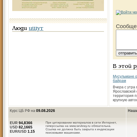
Сообще
Люди
ищут
В этой 
Мусульмане о
байрам
Вчера с утра
Ярославской 
территория п
крупную авто
Курс ЦБ РФ на
09.08.2026
Наши
EUR
94,8366
При цитировании материалов в сети Интернет,
гиперссылка на www.sevkray.ru обязательна.
USD
82,1665
Ссылка не должна быть закрыта к индексации
EUR/USD
1.15
поисковыми машинами.