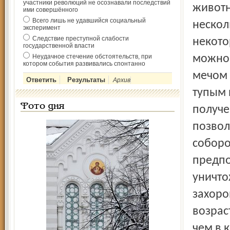
участники революций не осознавали последствий
животн
ими совершённого
Всего лишь не удавшийся социальный
нескол
эксперимент
Следствие преступной слабости
некото
государственной власти
Неудачное стечение обстоятельств, при
можно 
котором события развивались спонтанно
мечом 
Архив
тупым 
Фото дня
получе
позвол
соборо
предпо
уничто
захоро
возрас
чем в 