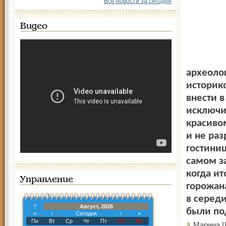
Все новости за сегодня
Видео
археолог
историк
внести в
исключи
красиво
и не раз
гостини
самом з
когда ит
Управление
горожан
в серед
?
Август, 2026
были по
«
‹
Сегодня
›
»
Пн
Вт
Ср
Чт
Пт
Сб
Вс
Марина