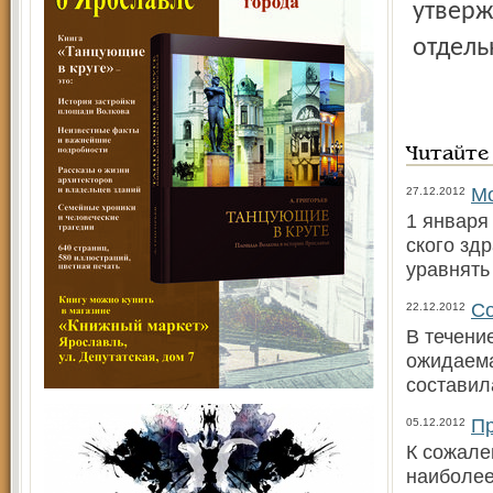
утверж
отдель
Читайте
Мо
27.12.2012
1 января
ского зд
уравнять
Со
22.12.2012
В течени
ожидаема
составила
Пр
05.12.2012
К сожале
наиболее