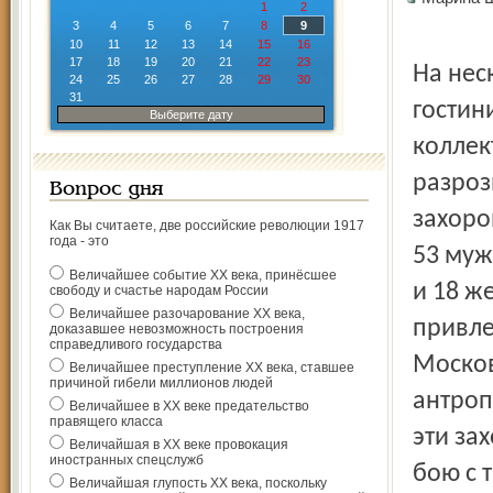
1
2
3
4
5
6
7
8
9
10
11
12
13
14
15
16
17
18
19
20
21
22
23
На нес
24
25
26
27
28
29
30
31
гостин
Выберите дату
коллек
разроз
Вопрос дня
захоро
Как Вы считаете, две российские революции 1917
года - это
53 муж
Величайшее событие ХХ века, принёсшее
и 18 ж
свободу и счастье народам России
Величайшее разочарование ХХ века,
привле
доказавшее невозможность построения
справедливого государства
Москов
Величайшее преступление ХХ века, ставшее
причиной гибели миллионов людей
антроп
Величайшее в ХХ веке предательство
правящего класса
эти за
Величайшая в ХХ веке провокация
иностранных спецслужб
бою с 
Величайшая глупость ХХ века, поскольку