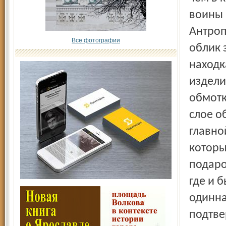
воины 
Антроп
Все фотографии
облик 
находк
издели
обмотк
слое о
главно
которы
подаро
где и 
одинна
подтве