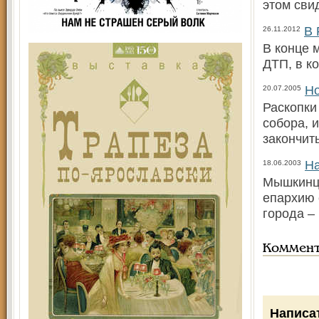
этом сви
В 
26.11.2012
В конце 
ДТП, в к
Но
20.07.2005
Раскопки
собора, 
закончит
На
18.06.2003
Мышкинцы
епархию 
города –
Коммен
Написа