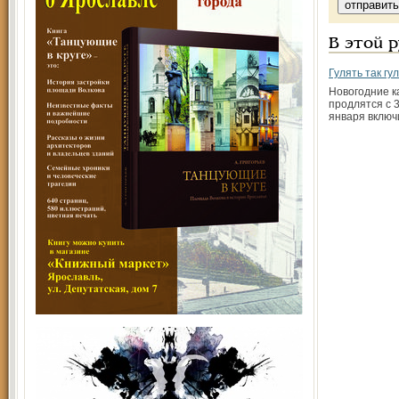
В этой 
Гулять так гул
Новогодние к
продлятся с 3
января включ