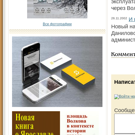
эксплуат
через Вол
И 
26.11.2002
Все фотографии
Новый на
Даниловс
админист
Коммен
Написа
Сообще