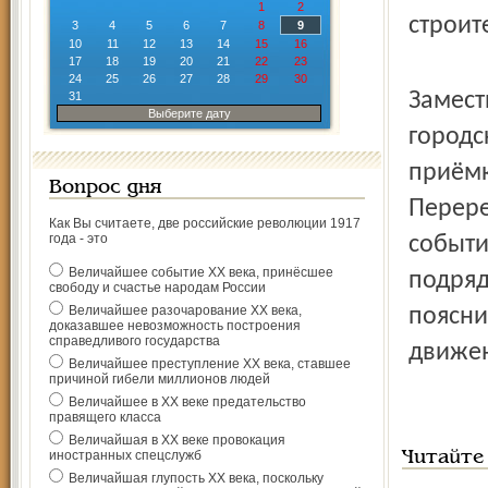
1
2
строит
3
4
5
6
7
8
9
10
11
12
13
14
15
16
17
18
19
20
21
22
23
24
25
26
27
28
29
30
Замест
31
Выберите дату
городс
приёмк
Вопрос дня
Перере
Как Вы считаете, две российские революции 1917
года - это
событи
Величайшее событие ХХ века, принёсшее
подряд
свободу и счастье народам России
Величайшее разочарование ХХ века,
поясни
доказавшее невозможность построения
справедливого государства
движен
Величайшее преступление ХХ века, ставшее
причиной гибели миллионов людей
Величайшее в ХХ веке предательство
правящего класса
Величайшая в ХХ веке провокация
иностранных спецслужб
Читайте
Величайшая глупость ХХ века, поскольку