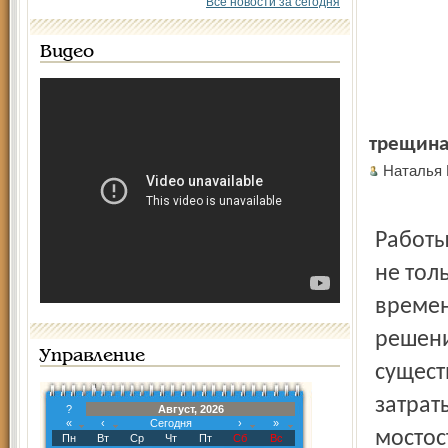
Все новости за сегодня
Видео
трещина
Наталья
Работы
не тол
времен
решени
Управление
сущест
затрат
?
Август, 2026
«
‹
Сегодня
›
»
мостос
Пн
Вт
Ср
Чт
Пт
Сб
Вс