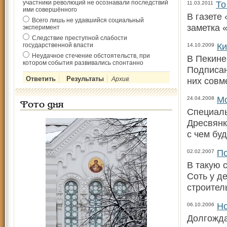
участники революций не осознавали последствий
То
11.03.2011
ими совершённого
В газете
Всего лишь не удавшийся социальный
заметка 
эксперимент
Следствие преступной слабости
Ки
государственной власти
14.10.2009
Неудачное стечение обстоятельств, при
В Пекине
котором события развивались спонтанно
Подписан
Архив
них совм
Мо
24.04.2008
Фото дня
Специаль
Дресвянк
с чем бу
По
02.02.2007
В такую 
Соть у д
строител
Но
06.10.2006
Долгожда