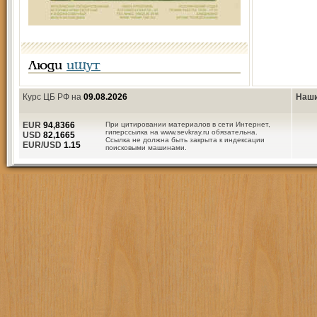
Люди
ищут
Курс ЦБ РФ на
09.08.2026
Наши
EUR
94,8366
При цитировании материалов в сети Интернет,
гиперссылка на www.sevkray.ru обязательна.
USD
82,1665
Ссылка не должна быть закрыта к индексации
EUR/USD
1.15
поисковыми машинами.