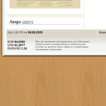
Люди
ищут
Курс ЦБ РФ на
08.08.2026
Наши
EUR
94,0585
При цитировании материалов в сети Интернет,
гиперссылка на www.sevkray.ru обязательна.
USD
81,4077
Ссылка не должна быть закрыта к индексации
EUR/USD
1.16
поисковыми машинами.