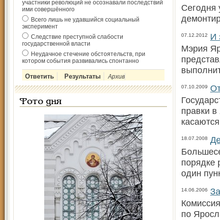
участники революций не осознавали последствий
Сегодня 
ими совершённого
демонтир
Всего лишь не удавшийся социальный
эксперимент
И 
07.12.2012
Следствие преступной слабости
государственной власти
Мэрия Яр
Неудачное стечение обстоятельств, при
представ
котором события развивались спонтанно
выполнит
Архив
От
07.10.2009
Государс
Фото дня
правки в
касаются
Де
18.07.2008
Большесе
порядке 
один пун
За
14.06.2006
Комиссия
по Яросл