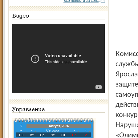
Все новости за сегодня
Видео
Комиссия управления Федеральной антимонопольной
службы
Яросла
защите
самоуп
действ
Управление
конкур
Наруше
?
Август, 2026
«
‹
Сегодня
›
»
«Олимп
Пн
Вт
Ср
Чт
Пт
Сб
Вс