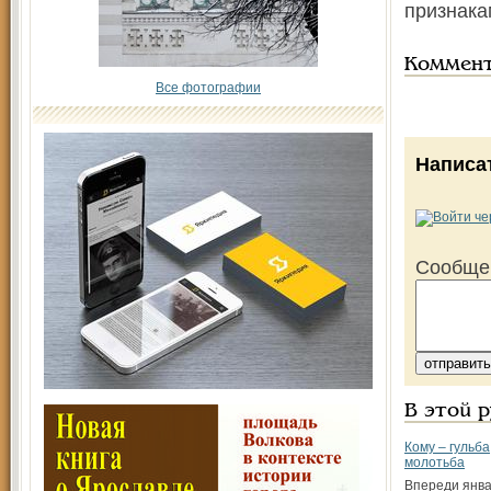
признака
Коммен
Все фотографии
Написа
Сообще
В этой 
Кому – гульба
молотьба
Впереди янва