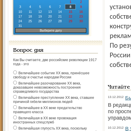
1
2
устано
3
4
5
6
7
8
9
10
11
12
13
14
15
16
собств
17
18
19
20
21
22
23
24
25
26
27
28
29
30
констр
31
Выберите дату
реклам
По рез
Вопрос дня
России
Как Вы считаете, две российские революции 1917
собств
года - это
Величайшее событие ХХ века, принёсшее
свободу и счастье народам России
Величайшее разочарование ХХ века,
Читайте
доказавшее невозможность построения
справедливого государства
Бы
13.12.2012
Величайшее преступление ХХ века, ставшее
причиной гибели миллионов людей
В редакц
Величайшее в ХХ веке предательство
по просп
правящего класса
управдо
Величайшая в ХХ веке провокация
иностранных спецслужб
В 
10.12.2012
Величайшая глупость ХХ века, поскольку