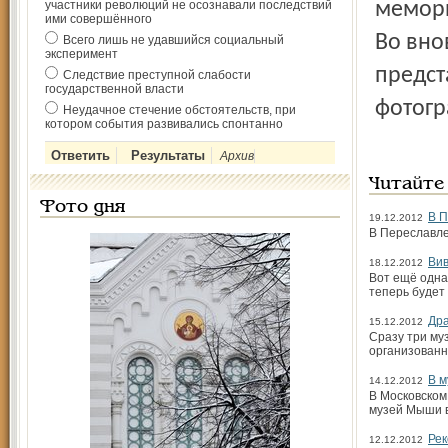
участники революций не осознавали последствий
мемор
ими совершённого
Во вно
Всего лишь не удавшийся социальный
эксперимент
предст
Следствие преступной слабости
государственной власти
фотогр
Неудачное стечение обстоятельств, при
котором события развивались спонтанно
Архив
Читайте
Фото дня
В П
19.12.2012
В Переславле
Вив
18.12.2012
Вот ещё одна
теперь будет
Дра
15.12.2012
Сразу три му
организован
В м
14.12.2012
В Московском
музей Мыши 
Рек
12.12.2012