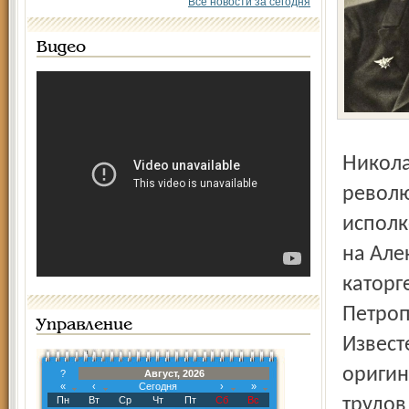
Все новости за сегодня
Видео
Николай Александрович Морозов - русский
револю
исполк
на Але
каторг
Петроп
Управление
Извест
оригин
?
Август, 2026
«
‹
Сегодня
›
»
Пн
Вт
Ср
Чт
Пт
Сб
Вс
трудов