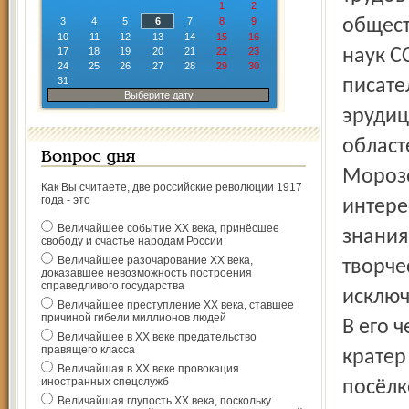
1
2
3
4
5
6
7
8
9
общест
10
11
12
13
14
15
16
17
18
19
20
21
22
23
наук С
24
25
26
27
28
29
30
31
писате
Выберите дату
эрудиц
област
Вопрос дня
Морозо
Как Вы считаете, две российские революции 1917
года - это
интере
Величайшее событие ХХ века, принёсшее
знания
свободу и счастье народам России
Величайшее разочарование ХХ века,
творче
доказавшее невозможность построения
справедливого государства
исключ
Величайшее преступление ХХ века, ставшее
причиной гибели миллионов людей
В его 
Величайшее в ХХ веке предательство
правящего класса
кратер
Величайшая в ХХ веке провокация
иностранных спецслужб
посёлк
Величайшая глупость ХХ века, поскольку