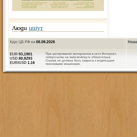
Люди
ищут
Курс ЦБ РФ на
06.08.2026
Наши
EUR
93,1901
При цитировании материалов в сети Интернет,
гиперссылка на www.sevkray.ru обязательна.
USD
80,9293
Ссылка не должна быть закрыта к индексации
EUR/USD
1.16
поисковыми машинами.