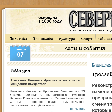
основана
в 1898 году
Политика
Экономика
Культура
Спорт
Общес
Даты и события
пятница
07
Комментиров
Тема дня
Троллей
Памятник Ленина в Ярославле: пять лет в
ожидании пьедестала
Реконст
изменен
Памятник Ленину в Ярославле был открыт 23
декабря 1939 года. Авторы памятника - скульптор
прекрат
Василий Козлов и архитектор Сергей Капачинский.
О том, что предшествовало этому событию,
смену тр
рассказывается в публикуемом ...
прочитать
которые