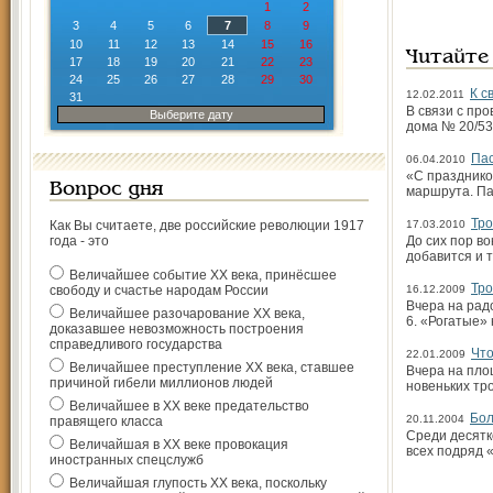
1
2
3
4
5
6
7
8
9
10
11
12
13
14
15
16
Читайте
17
18
19
20
21
22
23
24
25
26
27
28
29
30
К с
12.02.2011
31
В связи с пр
Выберите дату
дома № 20/53
Па
06.04.2010
«С празднико
Вопрос дня
маршрута. Па
Тр
Как Вы считаете, две российские революции 1917
17.03.2010
года - это
До сих пор в
добавится и 
Величайшее событие ХХ века, принёсшее
Тро
свободу и счастье народам России
16.12.2009
Вчера на рад
Величайшее разочарование ХХ века,
6. «Рогатые»
доказавшее невозможность построения
справедливого государства
Что
22.01.2009
Величайшее преступление ХХ века, ставшее
Вчера на пло
причиной гибели миллионов людей
новеньких тр
Величайшее в ХХ веке предательство
Бол
20.11.2004
правящего класса
Среди десятк
Величайшая в ХХ веке провокация
всех подряд 
иностранных спецслужб
Величайшая глупость ХХ века, поскольку