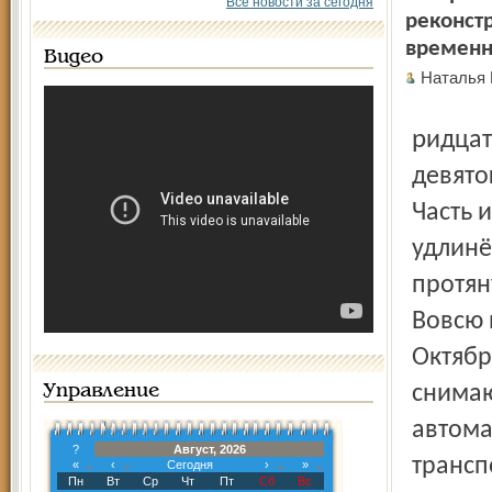
Все новости за сегодня
реконст
временн
Видео
Наталья
ридцать семь троллейбусов, которые сняты с пятого и
девято
Часть 
удлинё
протян
Вовсю 
Октябр
снимаю
Управление
автома
?
Август, 2026
трансп
«
‹
Сегодня
›
»
Пн
Вт
Ср
Чт
Пт
Сб
Вс