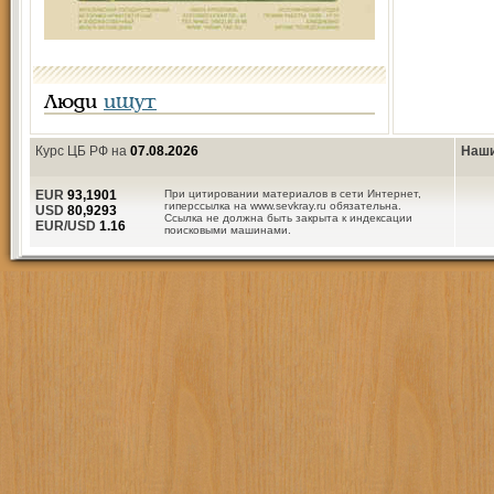
Люди
ищут
Курс ЦБ РФ на
07.08.2026
Наши
EUR
93,1901
При цитировании материалов в сети Интернет,
гиперссылка на www.sevkray.ru обязательна.
USD
80,9293
Ссылка не должна быть закрыта к индексации
EUR/USD
1.16
поисковыми машинами.