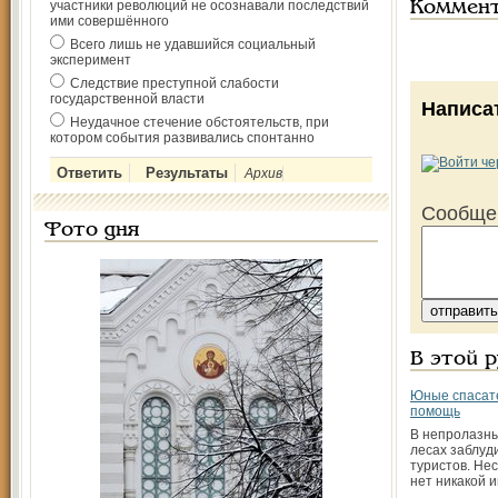
участники революций не осознавали последствий
Коммен
ими совершённого
Всего лишь не удавшийся социальный
эксперимент
Следствие преступной слабости
государственной власти
Написа
Неудачное стечение обстоятельств, при
котором события развивались спонтанно
Архив
Сообще
Фото дня
В этой 
Юные спасат
помощь
В непролазны
лесах заблуд
туристов. Нес
нет никакой 