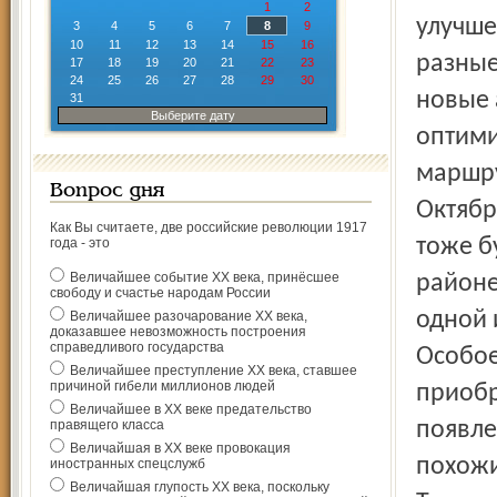
1
2
улучше
3
4
5
6
7
8
9
10
11
12
13
14
15
16
разные
17
18
19
20
21
22
23
24
25
26
27
28
29
30
новые 
31
Выберите дату
оптими
маршру
Вопрос дня
Октябр
Как Вы считаете, две российские революции 1917
тоже б
года - это
Величайшее событие ХХ века, принёсшее
районе
свободу и счастье народам России
одной 
Величайшее разочарование ХХ века,
доказавшее невозможность построения
справедливого государства
Особое
Величайшее преступление ХХ века, ставшее
причиной гибели миллионов людей
приобр
Величайшее в ХХ веке предательство
правящего класса
появле
Величайшая в ХХ веке провокация
похожи
иностранных спецслужб
Величайшая глупость ХХ века, поскольку