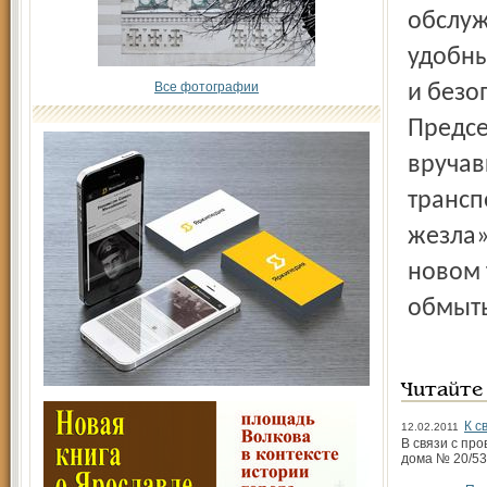
обслуж
удобн
Все фотографии
и безо
Предсе
вручав
трансп
жезла»
новом 
обмыть
Читайте
К с
12.02.2011
В связи с пр
дома № 20/53