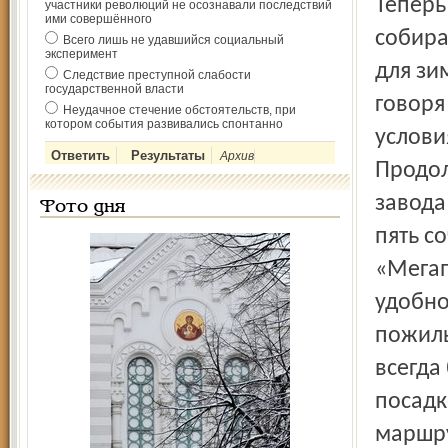
Теперь
участники революций не осознавали последствий
ими совершённого
собира
Всего лишь не удавшийся социальный
эксперимент
для зи
Следствие преступной слабости
государственной власти
говоря
Неудачное стечение обстоятельств, при
котором события развивались спонтанно
услови
Архив
Продол
завода
Фото дня
пять с
«Мегап
удобно
пожилы
всегда
посадк
маршру