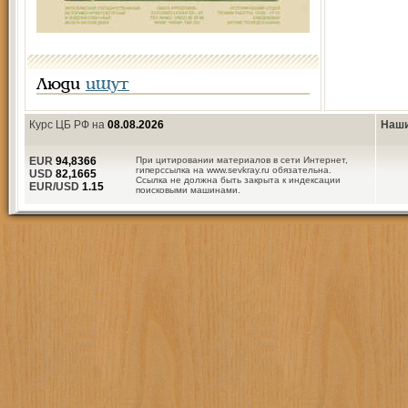
Люди
ищут
Курс ЦБ РФ на
08.08.2026
Наши
EUR
94,8366
При цитировании материалов в сети Интернет,
гиперссылка на www.sevkray.ru обязательна.
USD
82,1665
Ссылка не должна быть закрыта к индексации
EUR/USD
1.15
поисковыми машинами.