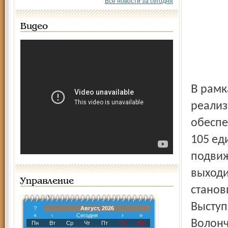
Все новости за сегодня
Видео
В рамках подготовки к тысячелетию Ярославля успешно
реализ
обеспе
105 ед
подвиж
выходи
Управление
станов
Выступ
?
Август, 2026
«
‹
Сегодня
›
»
Волонч
Пн
Вт
Ср
Чт
Пт
Сб
Вс