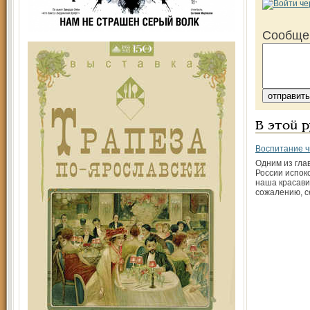
Сообще
В этой 
Воспитание ч
Одним из гла
России испок
наша красавиц
сожалению, с