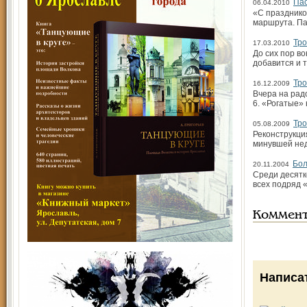
Па
06.04.2010
«С празднико
маршрута. Па
Тр
17.03.2010
До сих пор в
добавится и 
Тро
16.12.2009
Вчера на рад
6. «Рогатые»
Тро
05.08.2009
Реконструкци
минувшей нед
Бол
20.11.2004
Среди десятк
всех подряд 
Коммен
Написа