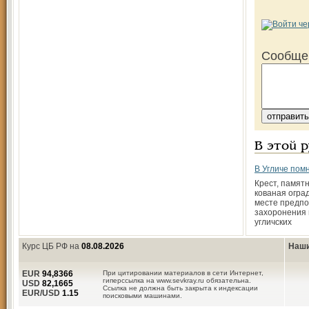
Сообще
В этой 
В Угличе пом
Крест, памятн
кованая огра
месте предпо
захоронения 
угличских
Курс ЦБ РФ на
08.08.2026
Наши
EUR
94,8366
При цитировании материалов в сети Интернет,
гиперссылка на www.sevkray.ru обязательна.
USD
82,1665
Ссылка не должна быть закрыта к индексации
EUR/USD
1.15
поисковыми машинами.