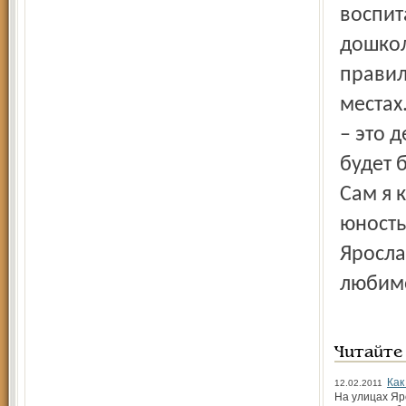
воспит
дошкол
правил
местах
– это 
будет 
Сам я 
юность
Яросла
любимо
Читайте
Как
12.02.2011
На улицах Яр