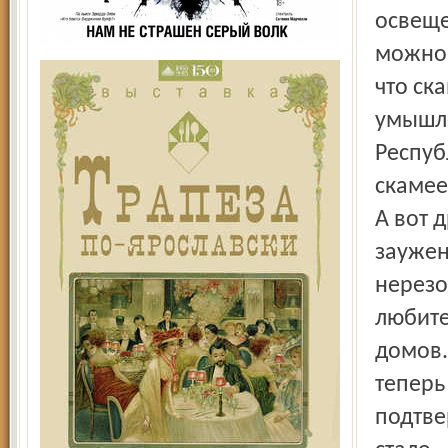
освеще
можно 
что ск
умышле
Респуб
скамее
А вот 
заужен
нерезо
любите
домов.
теперь
подтве