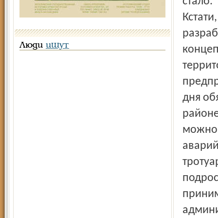
стало.
Кстати
разраб
Люди
ищут
концеп
террит
предпр
дня об
районе
можно 
аварий
тротуа
подрос
приним
админи