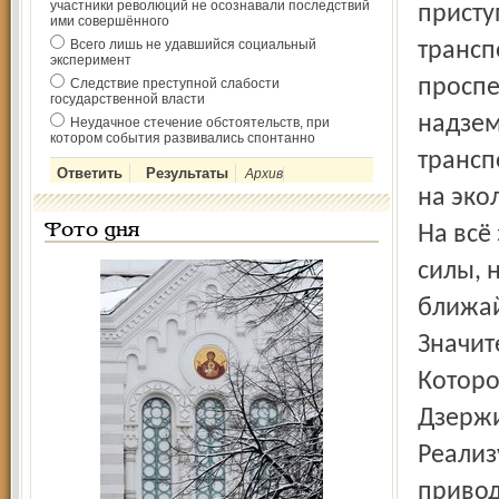
участники революций не осознавали последствий
присту
ими совершённого
Всего лишь не удавшийся социальный
трансп
эксперимент
проспе
Следствие преступной слабости
государственной власти
надзем
Неудачное стечение обстоятельств, при
котором события развивались спонтанно
трансп
Архив
на эко
Фото дня
На всё
силы, н
ближай
Значит
Которо
Дзержи
Реализ
привод