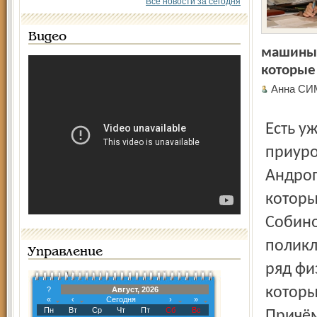
Все новости за сегодня
Видео
машины 
которые
Анна С
Есть уже в городе и объекты, открытие которых
приуро
Андроп
которы
Собино
поликл
Управление
ряд фи
которы
?
Август, 2026
«
‹
Сегодня
›
»
Пн
Вт
Ср
Чт
Пт
Сб
Вс
Причём