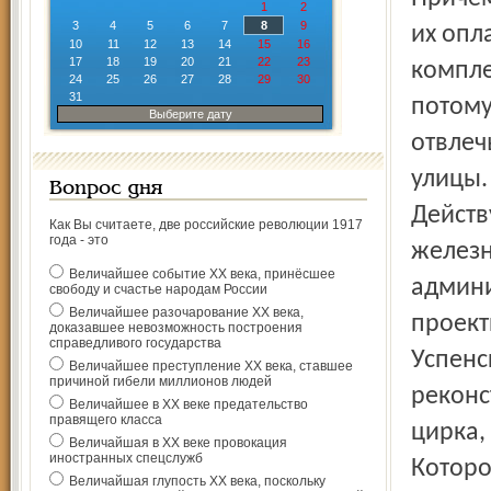
1
2
3
4
5
6
7
8
9
их опл
10
11
12
13
14
15
16
17
18
19
20
21
22
23
компле
24
25
26
27
28
29
30
31
потому
Выберите дату
отвлеч
улицы.
Вопрос дня
Действ
Как Вы считаете, две российские революции 1917
года - это
железн
Величайшее событие ХХ века, принёсшее
админ
свободу и счастье народам России
Величайшее разочарование ХХ века,
проект
доказавшее невозможность построения
справедливого государства
Успен­
Величайшее преступление ХХ века, ставшее
причиной гибели миллионов людей
реконс
Величайшее в ХХ веке предательство
правящего класса
цирка,
Величайшая в ХХ веке провокация
иностранных спецслужб
Которо
Величайшая глупость ХХ века, поскольку