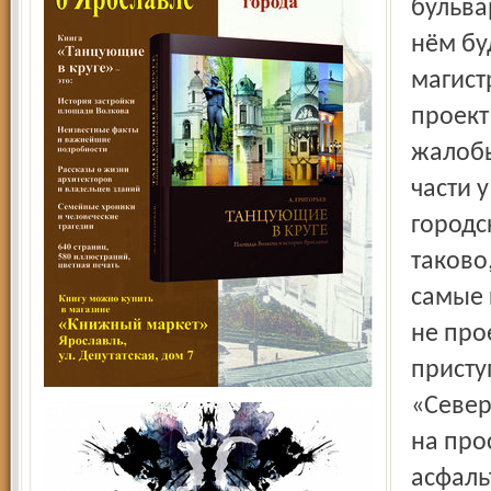
бульва
нём бу
магист
проект 
жалобы
части 
городс
таково,
самые 
не про
присту
«Север
на про
асфаль