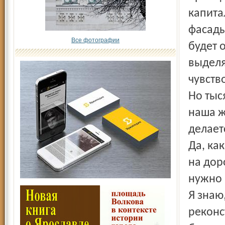
капита
фасады
Все фотографии
будет 
выделя
чувств
Но тыс
наша ж
делает
Да, ка
на дор
нужно 
Я знаю
реконс