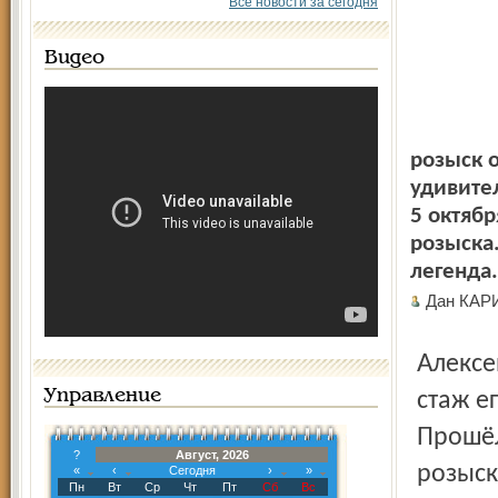
Все новости за сегодня
Видео
розыск о
удивите
5 октяб
розыска
легенда.
Дан КА
Алексей Валентинович Балабин - полковник милиции,
Управление
стаж е
Прошёл
?
Август, 2026
розыск
«
‹
Сегодня
›
»
Пн
Вт
Ср
Чт
Пт
Сб
Вс