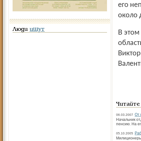
его не
около 
Люди
ищут
В этом году лучшими сотрудниками уголовного розыска
област
Виктор
Валент
Читайте
От 
06.03.2007
Начальник от
пенсию. На е
Раб
05.10.2005
Милиционеры 