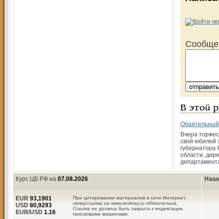
Сообще
В этой 
Обаятельный
Вчера торжес
свой юбилей 
губернатора 
области, дир
департамент
Курс ЦБ РФ на
07.08.2026
Наши
EUR
93,1901
При цитировании материалов в сети Интернет,
гиперссылка на www.sevkray.ru обязательна.
USD
80,9293
Ссылка не должна быть закрыта к индексации
EUR/USD
1.16
поисковыми машинами.