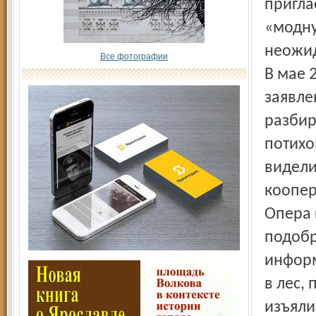
пригла
«модну
неожид
Все фотографии
В мае 
заявле
разбир
потихо
видели
коопер
Опера 
подобр
информ
в лес,
изъяли