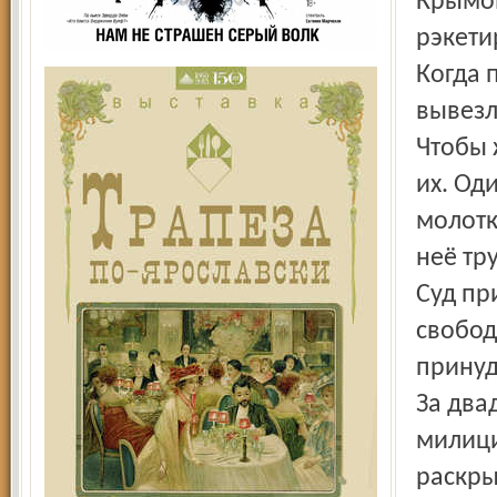
Крымов
рэкети
Когда 
вывезл
Чтобы 
их. Од
молотк
неё тр
Суд пр
свобод
принуд
За два
милици
раскры