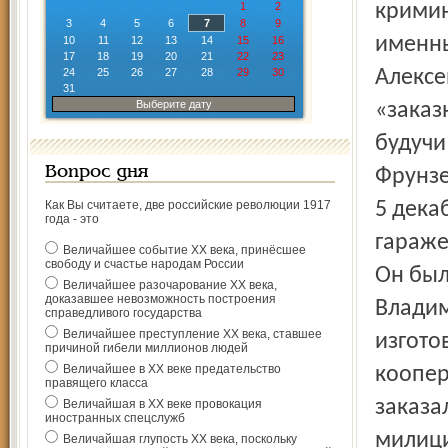
1
2
кримин
3
4
5
6
7
8
9
именн
10
11
12
13
14
15
16
17
18
19
20
21
22
23
24
25
26
27
28
29
30
Алексе
31
Выберите дату
«заказ
будучи
Вопрос дня
Фрунзе
Как Вы считаете, две российские революции 1917
5 дека
года - это
гараже
Величайшее событие ХХ века, принёсшее
свободу и счастье народам России
Он был
Величайшее разочарование ХХ века,
доказавшее невозможность построения
Владим
справедливого государства
Величайшее преступление ХХ века, ставшее
изгото
причиной гибели миллионов людей
Величайшее в ХХ веке предательство
коопер
правящего класса
заказа
Величайшая в ХХ веке провокация
иностранных спецслужб
милици
Величайшая глупость ХХ века, поскольку