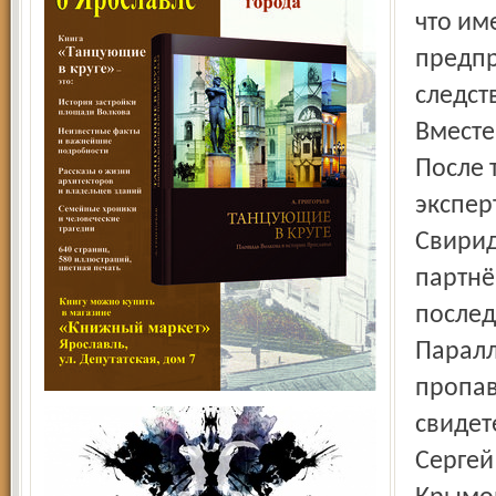
что им
предпр
след­с
Вместе
После 
экс­пе
Свирид
партнё
послед
Паралл
пропав
свидет
Сергей