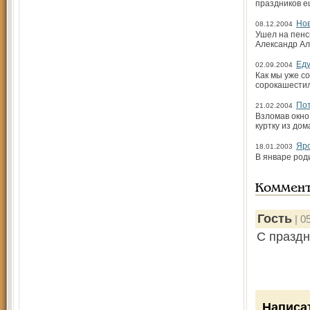
праздников е
Нов
08.12.2004
Ушел на пенс
Александр Ал
Еду
02.09.2004
Как мы уже с
сорокашестил
Пот
21.02.2004
Взломав окно
куртку из дом
Яро
18.01.2003
В январе род
Коммен
Гость
| 0
С праздн
Написа