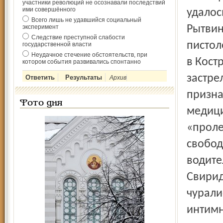
участники революций не осознавали последствий
ими совершённого
удалос
Всего лишь не удавшийся социальный
эксперимент
Рытвин
Следствие преступной слабости
пистол
государственной власти
Неудачное стечение обстоятельств, при
в Кост
котором события развивались спонтанно
застре
Архив
призна
Фото дня
медици
«проле
свобод
водите
Свирид
чурали
интимн