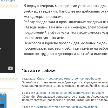
 за сегодня
В первую очередь мероприятие устраивается для студентов и выпускников различных
учебных заведений. Наиболее востребованы оказ
менеджеры по рекламе.
Работу предлагали и промышленные предприятия
«Автодизель». Там нужны инженеры, электромонт
предложений в сфере услуг. Есть возможность уст
на временную – на лето.
Психологи и юристы провели для молодых людей
посоветовали, как вести себя при приёме на работ
тонкостях трудового договора и как найти именно
Читайте также
Юрист – социально ответственная профессия
04.12.2012
3 декабря в стране отмечался День юриста. Учреждение этог
Федерации, безусловно, способствовало дальнейшей консол
Завтра – день бесплатной юридической помощи!
29.11.2012
30 ноября Ярославское региональное отделение Ассоциации 
правительством Ярославской области, нотариальной палато
»
с
Дети заботятся о ветеранах и убирают парк
14.11.2012