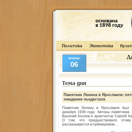
основана
в 1898 году
Политика
Экономика
Культ
Д
четверг
06
Тема дня
Памятник Ленина в Ярославле: пят
ожидании пьедестала
Памятник Ленину в Ярославле был 
декабря 1939 года. Авторы памятника -
Василий Козлов и архитектор Сергей Ка
О том, что предшествовало этому
рассказывается в публикуемом ...