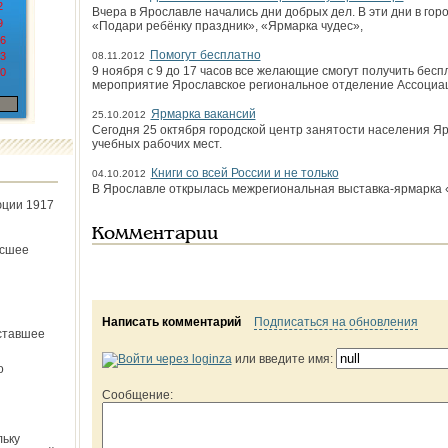
2
Вчера в Ярославле начались дни добрых дел. В эти дни в гор
9
«Подари ребёнку праздник», «Ярмарка чудес»,
6
Помогут бесплатно
3
08.11.2012
9 ноября с 9 до 17 часов все желающие смогут получить бес
0
мероприятие Ярославское региональное отделение Ассоциа
Ярмарка вакансий
25.10.2012
Сегодня 25 октября городской центр занятости населения Я
учебных рабочих мест.
Книги со всей России и не только
04.10.2012
В Ярославле открылась межрегиональная выставка-ярмарка 
юции 1917
Комментарии
ёсшее
Написать комментарий
Подписаться на обновления
ставшее
или введите имя:
о
Сообщение:
льку