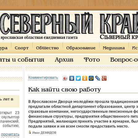
ура
Спорт
Общество
Образование
Медицина
Ис
аты и события
Архив
Фото
Вопрос-
Комментировать
Как найти свою работу
ь лет в
В Ярославском Дворце молодёжи прошла традиционная 
предлагали областной департамент образования, центр з
страховые компании, негосударственные пенсионные ф
открыт 23
финансовые структуры, предприятия общественного пита
 скульптор
пачинский.
Предприятий, желающих принять участие в ярмарке, был
 событию,
подали заявки и не всем смогли предоставить место.
Иван ДЕМИДОВ
прочитать