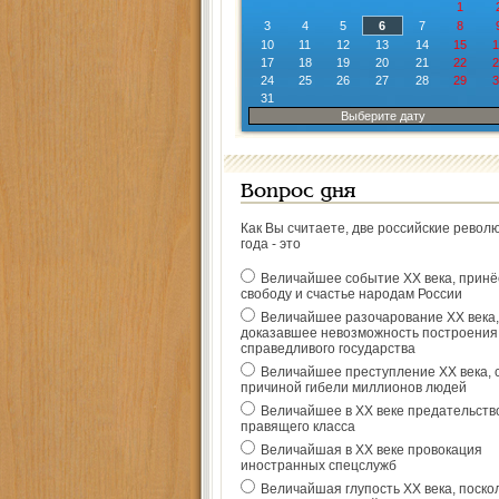
1
3
4
5
6
7
8
10
11
12
13
14
15
1
17
18
19
20
21
22
2
24
25
26
27
28
29
3
31
Выберите дату
Вопрос дня
Как Вы считаете, две российские револ
года - это
Величайшее событие ХХ века, прин
свободу и счастье народам России
Величайшее разочарование ХХ века,
доказавшее невозможность построения
справедливого государства
Величайшее преступление ХХ века, 
причиной гибели миллионов людей
Величайшее в ХХ веке предательств
правящего класса
Величайшая в ХХ веке провокация
иностранных спецслужб
Величайшая глупость ХХ века, поско