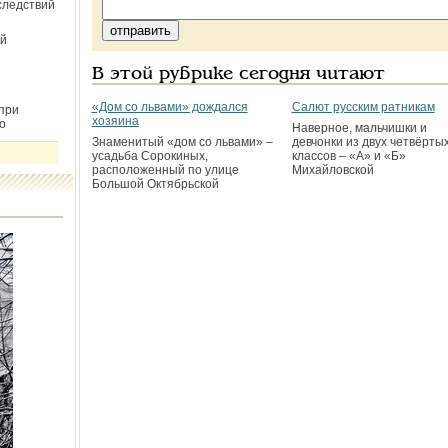
следствий
й
В этой рубрике сегодня читают
«Дом со львами» дождался
Салют русским ратникам
при
хозяина
о
Наверное, мальчишки и
Знаменитый «дом со львами» –
девчонки из двух четвёрты
усадьба Сорокиных,
классов – «А» и «Б»
расположенный по улице
Михайловской
Большой Октябрьской