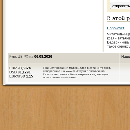
В этой 
Сорокоуст
Читательниц
края» Татьян
Ведерникова 
такое сороко
Курс ЦБ РФ на
06.08.2026
Наши
EUR
93,5824
При цитировании материалов в сети Интернет,
гиперссылка на www.sevkray.ru обязательна.
USD
81,1291
Ссылка не должна быть закрыта к индексации
EUR/USD
1.15
поисковыми машинами.