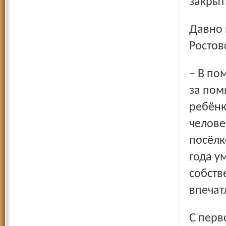
закрыт
Давно не было ремонта в бане посёлка Петровск
Ростов
– В помещении темно, экономят электроэнергию. Плата
за пом
ребёнк
челове
посёлк
года у
собств
впечат
С первого июня на 30 процентов повышаются цены на