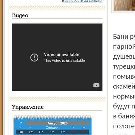
Все новости за сегодня
Видео
Бани русские, с обычными помывочными, душем и
парной
душевы
турецк
помыво
скамей
нормы 
будут 
Управление
в баня
?
Август, 2026
полоте
«
‹
Сегодня
›
»
Пн
Вт
Ср
Чт
Пт
Сб
Вс