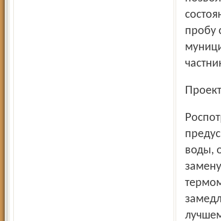
состоя
пробу 
муници
частни
Проек
Роспотребнадзора кроме уже отмеченных нами мер
предус
воды, 
замену
термом
замедл
лучшем