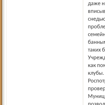
даже н
вписыв
снедью
пробле
семейн
банным
таких 
Учрежд
как по
клубы.
Роспот
провер
Муници
позвол