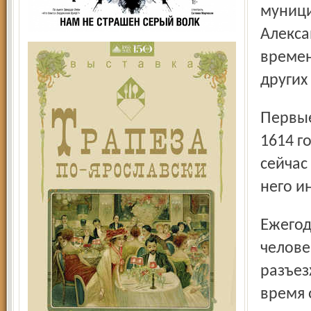
муници
Алекса
времен
других
Первые общественные бани появились в Ярославле в
1614 г
сейчас
него и
Ежегодно муниципальные бани посещают до 500 тысяч
челове
разъез
время 