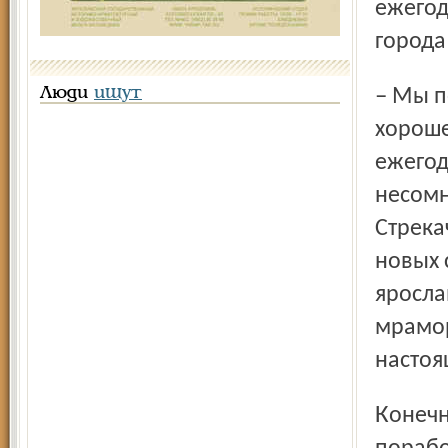
ежегод
города
– Мы поддерживаем помещения и оборудование в
Люди
ищут
хороше
ежегод
несомн
Стрека
новых 
яросла
мрамор
настоя
Конечно, ярославским банщикам есть ещё над чем