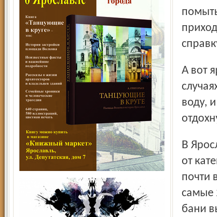
помыть
приход
справк
А вот ярославна Алла бывает в бане в исключительных
случая
воду, 
отдохн
В Ярославле 13 муниципальных бань. Цены здесь зависят
от кат
почти 
самые 
бани в