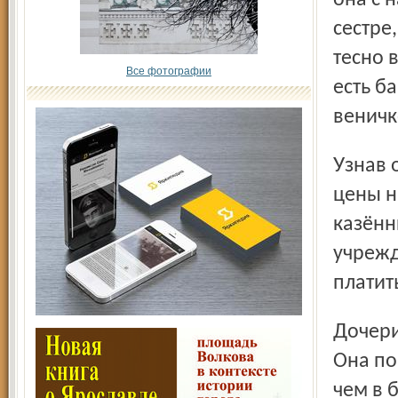
она с 
сестре
тесно в
Все фотографии
есть б
веничк
Узнав о нововведениях, Елизавета Петровна вздыхает:
цены н
казённ
учрежд
платит
Дочери Елизаветы Петровны Тане льгот не полагается.
Она по
чем в 