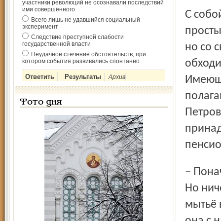
участники революций не осознавали последствий
ими совершённого
С собой Елизавета Петровна берёт тазик, полотенце,
Всего лишь не удавшийся социальный
эксперимент
просты
Следствие преступной слабости
государственной власти
но со 
Неудачное стечение обстоятельств, при
котором события развивались спонтанно
обходи
Архив
Имеющ
полага
Фото дня
Петров
принад
пенси
– Поначалу это нововведение казалось многим дикостью.
Но нич
мытьё 