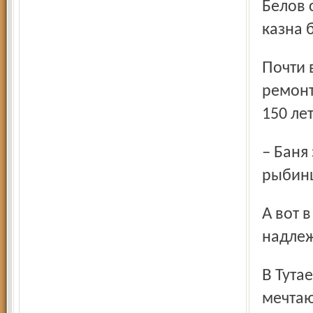
Белов 
казна 
Почти все бани Рыбинска тоже нуждаются в капитальном
ремонт
150 ле
– Баня эта – ещё и частичка нашей истории, – вздыхают
рыбинц
А вот в Копаеве баню всё-таки удалось привести в
надлеж
В Тутаеве работники муниципальных бань просто
мечтаю