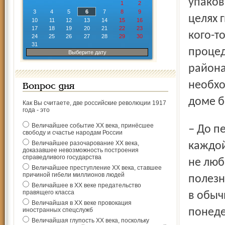
упаков
1
2
3
4
5
6
7
8
9
целях 
10
11
12
13
14
15
16
17
18
19
20
21
22
23
кого-т
24
25
26
27
28
29
30
31
процед
Выберите дату
района
необхо
Вопрос дня
доме б
Как Вы считаете, две российские революции 1917
года - это
Величайшее событие ХХ века, принёсшее
– До пенсии, пока работала, мылась на заводе. После
свободу и счастье народам России
Величайшее разочарование ХХ века,
каждой
доказавшее невозможность построения
справедливого государства
не люб
Величайшее преступление ХХ века, ставшее
причиной гибели миллионов людей
полезн
Величайшее в ХХ веке предательство
правящего класса
в обыч
Величайшая в ХХ веке провокация
иностранных спецслужб
понеде
Величайшая глупость ХХ века, поскольку