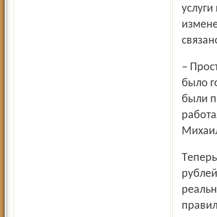
услуги
измене
связан
– Просто текущее повышение тарифов, которого у нас не
было г
были п
работа
Михаил
Теперь билет в баню на одного человека стоит 140
рублей
реальн
правил