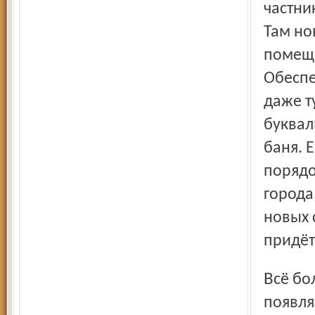
частни
Там но
помеще
Обеспе
даже т
буквал
баня. 
порядо
города
новых 
придёт
Всё больше в Тутаеве, Рыбинске, Ростове и Ярославле
появля