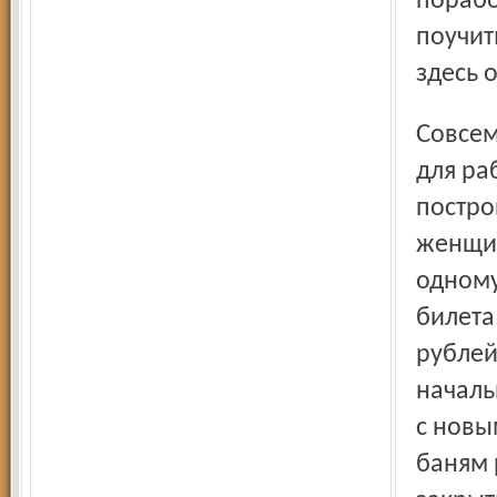
порабо
поучить
здесь 
Совсем иное дело в Ростове. На весь город одна баня. Её
для ра
постро
женщин
одному
билета
рублей
началь
с новы
баням 