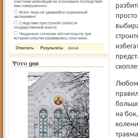
участники революций не осознавали последствий
разбит
ими совершённого
Всего лишь не удавшийся социальный
просто
эксперимент
Следствие преступной слабости
выбира
государственной власти
Неудачное стечение обстоятельств, при
строит
котором события развивались спонтанно
избега
Архив
предст
Фото дня
скопле
Любому ребёнку в любое время года пригодится умение
правил
большо
на бок
колени
травма