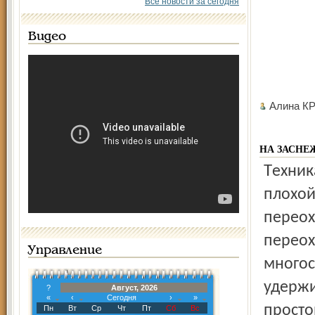
Все новости за сегодня
Видео
Алина К
НА ЗАСНЕ
Техника безопасности начинается ещё у двери. Дети из-за
плохой
перео
переох
Управление
многос
удержи
?
Август, 2026
«
‹
Сегодня
›
»
просто
Пн
Вт
Ср
Чт
Пт
Сб
Вс