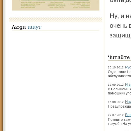
быть д
Ну, и наверно, любая мама понимает, что для таких игр
очень 
Люди
ищут
защища
Читайте
Рус
25.10.2012
Отдел загс Н
обслуживаем
И в
12.09.2012
В Большом Се
помощник упо
Нау
15.08.2012
Предупреждат
Вер
27.07.2012
Помните такую
такую? «На у