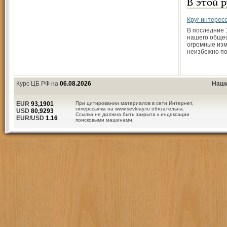
В этой 
Круг интересо
В последние 
нашего обще
огромные изм
неизбежно п
Курс ЦБ РФ на
06.08.2026
Наши
EUR
93,1901
При цитировании материалов в сети Интернет,
гиперссылка на www.sevkray.ru обязательна.
USD
80,9293
Ссылка не должна быть закрыта к индексации
EUR/USD
1.16
поисковыми машинами.