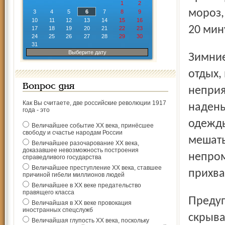
1
2
мороз,
3
4
5
6
7
8
9
10
11
12
13
14
15
16
20 мин
17
18
19
20
21
22
23
24
25
26
27
28
29
30
31
Выберите дату
Зимние забавы – это чаще всего активный и подвижный
отдых,
Вопрос дня
неприя
Как Вы считаете, две российские революции 1917
надень
года - это
одежды
Величайшее событие ХХ века, принёсшее
свободу и счастье народам России
мешать
Величайшее разочарование ХХ века,
доказавшее невозможность построения
непром
справедливого государства
Величайшее преступление ХХ века, ставшее
прихва
причиной гибели миллионов людей
Величайшее в ХХ веке предательство
правящего класса
Предупредите своего ребёнка о том, что под снегом могут
Величайшая в ХХ веке провокация
иностранных спецслужб
скрыва
Величайшая глупость ХХ века, поскольку