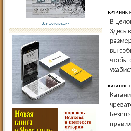
КАТАНИЕ 
В целом это наиболее безопасный вид зимних прогулок.
Все фотографии
Здесь 
размер
вы соб
чтобы 
ухабис
КАТАНИЕ 
Катание на коньках укрепляет стопу и голеностоп, но
чреват
Безопа
правил