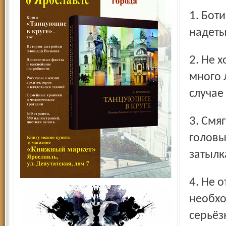
1. Ботинок должен сидеть плотно, если на ноги ребёнка
надеты
2. Не ходите на каток в те дни, когда на нём катается
много 
случае
3. Смягчить падения поможет плотная одежда. От ушибов
головы
затылк
4. Не отходите от ребёнка ни на шаг, чтобы в случае
необхо
серьёз