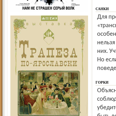
САНКИ
Для прогулок на этом так любимом детьми зимнем
«транс
особен
нельзя
них. Уч
Но есл
поведе
ГОРКИ
Объясните ребёнку заранее, что на горке важно
соблюд
убедит