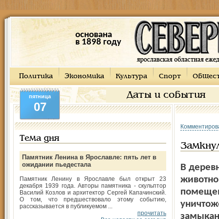
основана
в 1898 году
Политика
Экономика
Культура
Спорт
Общес
Даты и события
пятница
07
Комментиров
Тема дня
Замкну
Памятник Ленина в Ярославле: пять лет в
ожидании пьедестала
В дерев
животно
Памятник Ленину в Ярославле был открыт 23
декабря 1939 года. Авторы памятника - скульптор
помещен
Василий Козлов и архитектор Сергей Капачинский.
О том, что предшествовало этому событию,
уничтож
рассказывается в публикуемом ...
прочитать
замыкан