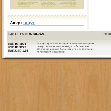
Люди
ищут
Курс ЦБ РФ на
07.08.2026
Наши
EUR
93,1901
При цитировании материалов в сети Интернет,
гиперссылка на www.sevkray.ru обязательна.
USD
80,9293
Ссылка не должна быть закрыта к индексации
EUR/USD
1.16
поисковыми машинами.