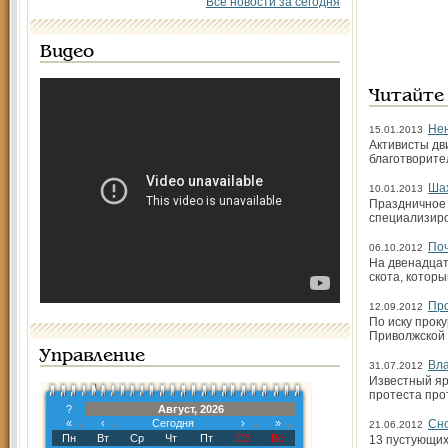
Все новости за сегодня
Видео
Читайте
Нен
15.01.2013
Активисты дв
благотворите
Ша
10.01.2013
Праздничное 
специализиро
По
06.10.2012
На двенадцат
скота, котор
Про
12.09.2012
По иску прок
Приволжской 
Управление
Вла
31.07.2012
Известный яр
протеста про
?
Август, 2026
«
‹
Сегодня
›
»
Сно
21.06.2012
Пн
Вт
Ср
Чт
Пт
Сб
Вс
13 пустующих