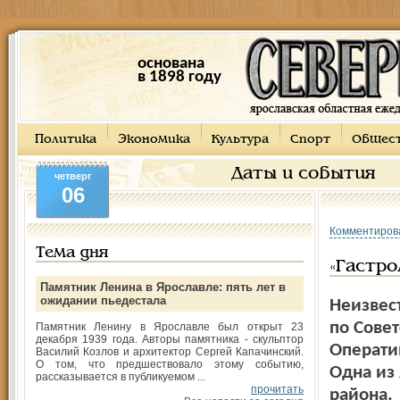
основана
в 1898 году
Политика
Экономика
Культура
Спорт
Общес
Даты и события
четверг
06
Комментиров
Тема дня
«Гастро
Памятник Ленина в Ярославле: пять лет в
ожидании пьедестала
Неизвес
по Совет
Памятник Ленину в Ярославле был открыт 23
декабря 1939 года. Авторы памятника - скульптор
Операти
Василий Козлов и архитектор Сергей Капачинский.
О том, что предшествовало этому событию,
Одна из 
рассказывается в публикуемом ...
прочитать
района.