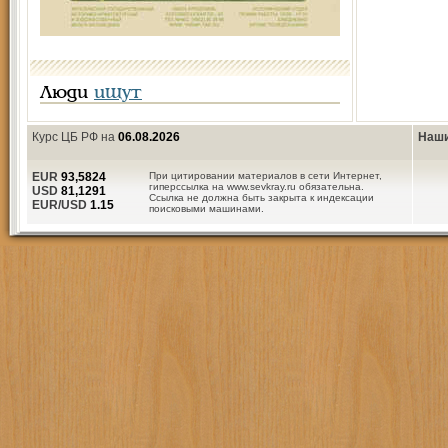
Люди
ищут
Курс ЦБ РФ на
06.08.2026
Наши
EUR
93,5824
При цитировании материалов в сети Интернет,
гиперссылка на www.sevkray.ru обязательна.
USD
81,1291
Ссылка не должна быть закрыта к индексации
EUR/USD
1.15
поисковыми машинами.