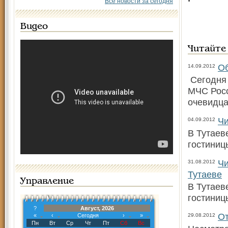
Все новости за сегодня
Видео
Читайте
Об
14.09.2012
Сегодня 
МЧС Росс
очевидца
Чи
04.09.2012
В Тутаев
гостиниц
Чи
31.08.2012
Тутаеве
Управление
В Тутаев
гостиниц
?
Август, 2026
От
«
‹
Сегодня
›
»
29.08.2012
Пн
Вт
Ср
Чт
Пт
Сб
Вс