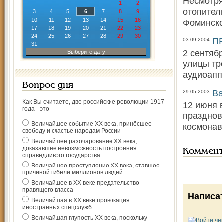
​Несмотр
1
2
отопител
3
4
5
6
7
8
9
10
11
12
13
14
15
16
Фоминско
17
18
19
20
21
22
23
24
25
26
27
28
29
30
П
03.09.2004
31
2 сентяб
Выберите дату
улицы тр
аудиоапп
Вопрос дня
Ва
29.05.2003
Как Вы считаете, две российские революции 1917
12 июня 
года - это
празднов
Величайшее событие ХХ века, принёсшее
космонав
свободу и счастье народам России
Величайшее разочарование ХХ века,
доказавшее невозможность построения
Коммен
справедливого государства
Величайшее преступление ХХ века, ставшее
причиной гибели миллионов людей
Величайшее в ХХ веке предательство
правящего класса
Написа
Величайшая в ХХ веке провокация
иностранных спецслужб
Величайшая глупость ХХ века, поскольку